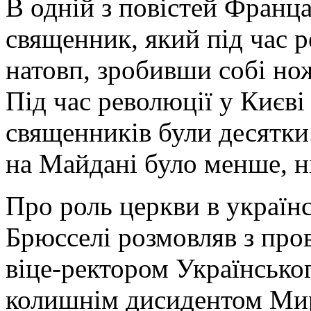
В одній з повістей Франц
священник, який під час 
натовп, зробивши собі нож
Під час революції у Києві
священників були десятки
на Майдані було менше, н
Про роль церкви в україн
Брюсселі розмовляв з про
віце-ректором Українсько
колишнім дисидентом Ми