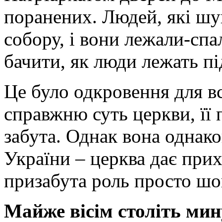
поранених. Людей, які шу
собору, і вони лежали-спа
бачити, як люди лежать пі
Це було одкровення для вс
справжню суть церкви, її 
забута. Однак вона однакова
України – церква дає прих
призабута роль просто шок
Майже вісім століть мину