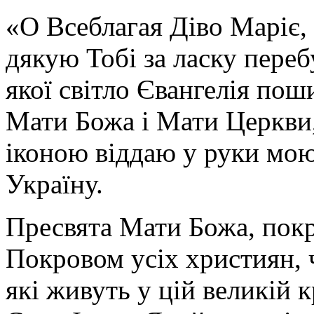
«О Всеблагая Діво Маріє,
дякую Тобі за ласку перебу
якої світло Євангелія поши
Мати Божа і Мати Церкви
іконою віддаю у руки мою
Україну.
Пресвята Мати Божа, пок
Покровом усіх християн, ч
які живуть у цій великій к