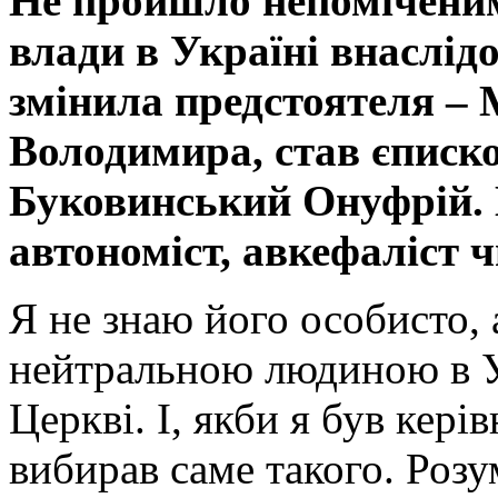
Не пройшло непоміченим 
влади в Україні внаслі
змінила предстоятеля –
Володимира, став єписк
Буковинський Онуфрій. 
автономіст, авкефаліст 
Я не знаю його особисто, 
нейтральною людиною в У
Церкві. І, якби я був кер
вибирав саме такого. Розум