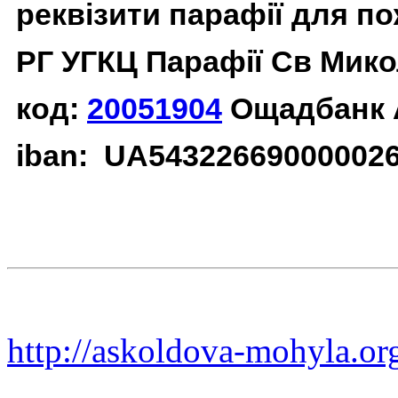
реквізити парафії для п
РГ УГКЦ Парафії Св Мико
код:
20051904
Ощадбанк 
iban: UA54322669000002
http://askoldova-mohyla.or