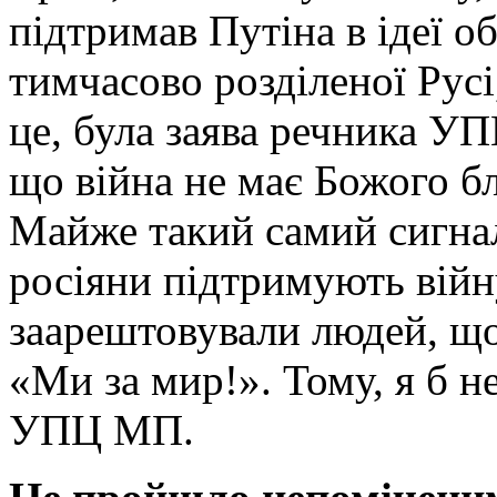
підтримав Путіна в ідеї о
тимчасово розділеної Рус
це, була заява речника У
що війна не має Божого б
Майже такий самий сигнал
росіяни підтримують війну
заарештовували людей, що
«Ми за мир!». Тому, я б 
УПЦ МП.