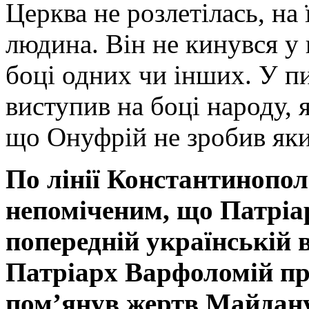
Церква не розлетілась, на
людина. Він не кинувся у
боці одних чи інших. У п
виступив на боці народу, 
що Онуфрій не зробив як
По лінії Константинопо
непоміченим, що Патріа
попередній українській 
Патріарх Варфоломій про
пом’янув жертв Майдану.