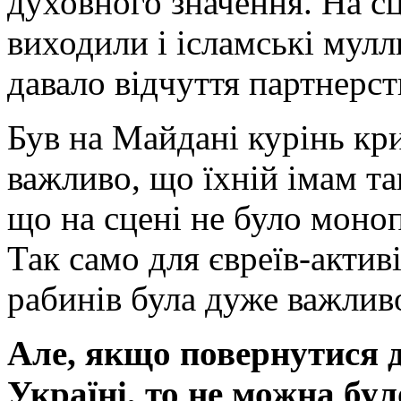
духовного значення. На 
виходили і ісламські мулли
давало відчуття партнерств
Був на Майдані курінь кри
важливо, що їхній імам т
що на сцені не було моно
Так само для євреїв-актив
рабинів була дуже важлив
Але, якщо повернутися 
Україні, то не можна бул