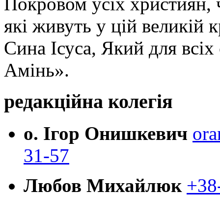
Покровом усіх християн, ч
які живуть у цій великій к
Сина Ісуса, Який для всі
Амінь».
редакційна колегія
о. Ігор Онишкевич
ora
31-57
Любов Михайлюк
+38