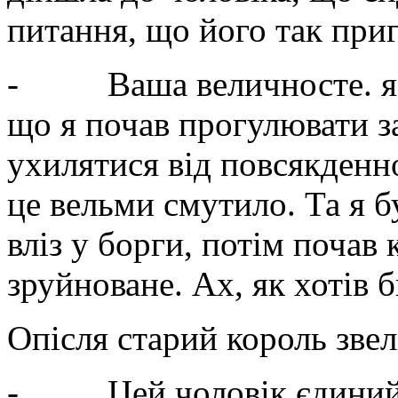
питання, що його так приг
- Ваша величносте. я ша
що я почав прогулювати з
ухилятися від повсякденно
це вельми смутило. Та я б
вліз у борги, потім почав
зруйноване. Ах, як хотів б
Опісля старий король звел
- Цей чоловік єдиний н