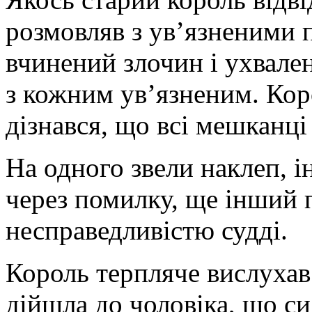
розмовляв з ув’язненими 
вчинений злочин і ухвале
з кожним ув’язненим. Кор
дізнався, що всі мешканці
На одного звели наклеп, 
через помилку, ще інший 
несправедливістю судді.
Король терпляче вислухав
дійшла до чоловіка, що с