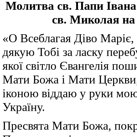
Молитва св.
Папи Івана
св. Миколая на
«О Всеблагая Діво Маріє,
дякую Тобі за ласку перебу
якої світло Євангелія поши
Мати Божа і Мати Церкви
іконою віддаю у руки мою
Україну.
Пресвята Мати Божа, пок