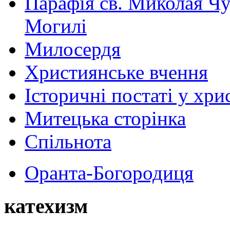
Парафія св. Миколая Чу
Могилі
Милосердя
Християнське вчення
Історичні постаті у хри
Митецька сторінка
Спільнота
Оранта-Богородиця
катехизм