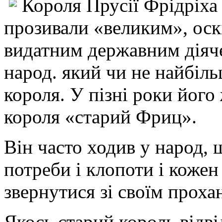
Короля Прусії Фрідріха 
прозивали «великим», оскі
видатним державним діяче
народ. який чи не найбіль
короля. У пізні роки його
короля «старий Фриц».
Він часто ходив у народ, 
потреби і клопоти і кожен
звернутися зі своїм проха
Якось старий король відві