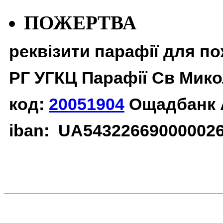
ПОЖЕРТВА
реквізити парафії для п
РГ УГКЦ Парафії Св Мико
код:
20051904
Ощадбанк 
iban: UA54322669000002