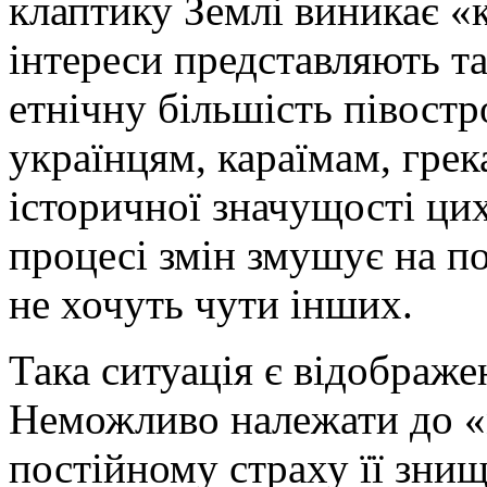
клаптику Землі виникає «
інтереси представляють та
етнічну більшість півостро
українцям, караїмам, гре
історичної значущості ци
процесі змін змушує на п
не хочуть чути інших.
Така ситуація є відображе
Неможливо належати до «м
постійному страху її знищ