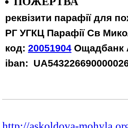
ПОЖЕРТВА
реквізити парафії для п
РГ УГКЦ Парафії Св Мико
код:
20051904
Ощадбанк 
iban: UA54322669000002
http://askoldova-mohyla.or