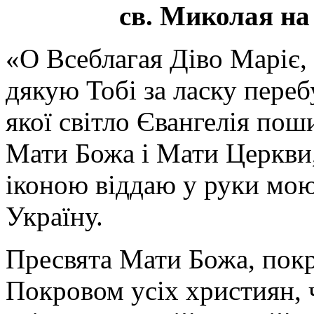
св. Миколая на
«О Всеблагая Діво Маріє,
дякую Тобі за ласку перебу
якої світло Євангелія поши
Мати Божа і Мати Церкви
іконою віддаю у руки мою
Україну.
Пресвята Мати Божа, пок
Покровом усіх християн, ч