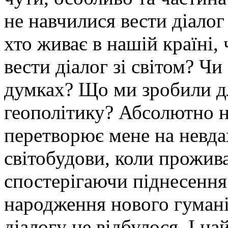
не навчилися вести діалог
хто живає в нашій країні,
вести діалог зі світом? Ч
думках? Що ми зробили для
геополітику? Абсолютно н
перетворює мене на невда
світобудови, коли прожива
спостерігаючи піднесення
народження нового гумані
діалогу не відбулося. І на