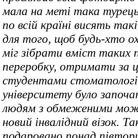
мала на меті така турець
по всій країні висять та
для того, щоб будь-хто ох
міг зібрати вміст таких п
переробку, отримати за це
студентами стоматологі
університету було започ
людям з обмеженими можл
новий інвалідний візок. Та
подаровано понад півтори