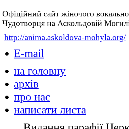
Офіційний сайт жіночого вокальн
Чудотворця на Аскольдовій Могил
http://anima.askoldova-mohyla.org/
E-mail
на головну
архів
про нас
написати листа
Видання парафії Цер