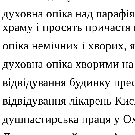
духовна опіка над парафі
храму і просять причастя 
опіка немічних і хворих, 
духовна опіка хворими н
відвідування будинку пре
відвідування лікарень Киє
душпастирська праця у Ох