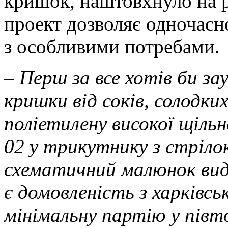
кришок, наштовхнуло на 
проект дозволяє одночасн
з особливими потребами.
– Перш за все хотів би з
кришки від соків, солодки
поліетилену високої щіль
02 у трикутнику з стріло
схематичний малюнок виде
є домовленість з харківс
мінімальну партію у півт