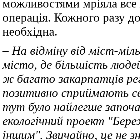
можливостями мріяла все 
операція. Кожного разу д
необхідна.
– На відміну від міст-міл
місто, де більшість люде
ж багато закарпатців рег
позитивно сприймають єв
тут було найлегше започ
екологічний проект "Бер
іншим". Звичайно, це не з