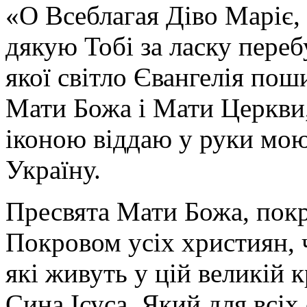
«О Всеблагая Діво Маріє,
дякую Тобі за ласку перебу
якої світло Євангелія поши
Мати Божа і Мати Церкви
іконою віддаю у руки мою
Україну.
Пресвята Мати Божа, пок
Покровом усіх християн, ч
які живуть у цій великій к
Сина Ісуса, Який для всі