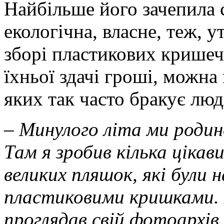
Найбільше його зачепила с
екологічна, власне, теж, у
зборі пластикових кришечо
їхньої здачі гроші, можна
яких так часто бракує лю
– Минулого літа ми родин
Там я зробив кілька цікав
великих пляшок, які були
пластиковими кришками.
проглядав свій фотоархів