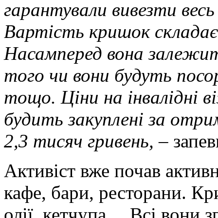
гарантували вивезти весь
Вартість кришок складає в
Насамперед вона залежит
того чи вони будуть посо
тощо. Ціни на інвалідні ві
будить закуплені за отри
2,3 тисяч гривень, –
запе
Активіст вже почав активн
кафе, бари, ресторани. Кр
олії, кетчупа… Всі вони з