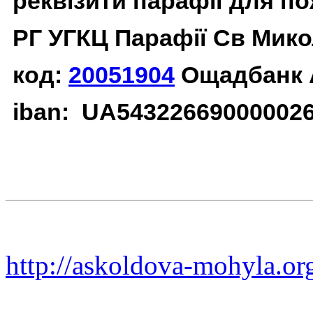
реквізити парафії для п
РГ УГКЦ Парафії Св Мико
код:
20051904
Ощадбанк 
iban: UA54322669000002
http://askoldova-mohyla.or