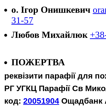
о. Ігор Онишкевич
ora
31-57
Любов Михайлюк
+38
ПОЖЕРТВА
реквізити парафії для п
РГ УГКЦ Парафії Св Мико
код:
20051904
Ощадбанк 