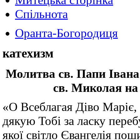
Спільнота
Оранта-Богородиця
катехизм
Молитва св.
Папи Івана
св. Миколая на
«О Всеблагая Діво Маріє,
дякую Тобі за ласку перебу
якої світло Євангелія поши