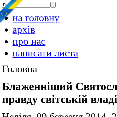
на головну
архів
про нас
написати листа
Головна
Блаженніший Святосл
правду світській влад
Неділя, 09 березня 2014, 