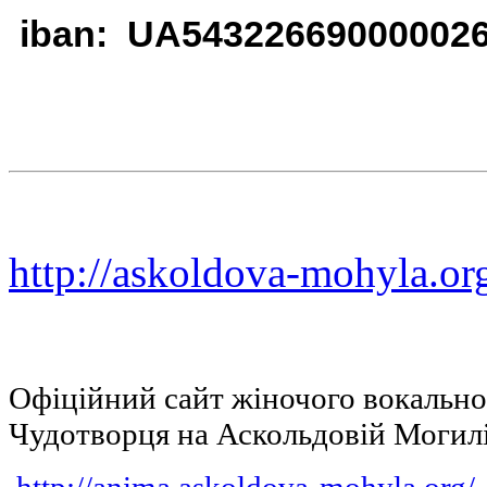
iban: UA54322669000002
http://askoldova-mohyla.or
Офіційний сайт жіночого вокальн
Чудотворця на Аскольдовій Могил