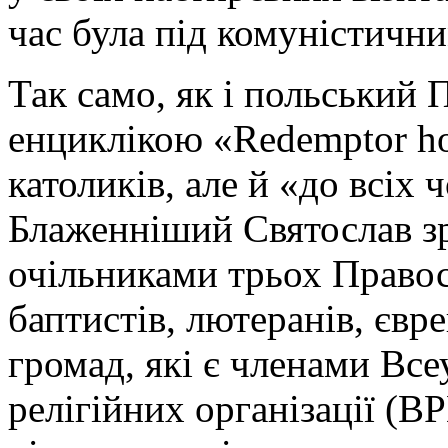
час була під комуністичн
Так само, як і польський
енциклікою «Redemptor ho
католиків, але й «до всіх 
Блаженніший Святослав зр
очільниками трьох Право
баптистів, лютеранів, єв
громад, які є членами Все
релігійних організації (В