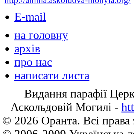
http://anima.askoldova-mohyla.org/
E-mail
на головну
архів
про нас
написати листа
Видання парафії Цер
Аскольдовій Могилі -
ht
© 2026 Оранта. Всі права
© 2006-2009 Українська л