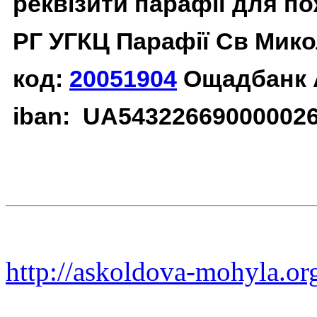
реквізити парафії для п
РГ УГКЦ Парафії Св Мико
код:
20051904
Ощадбанк 
iban: UA54322669000002
http://askoldova-mohyla.or