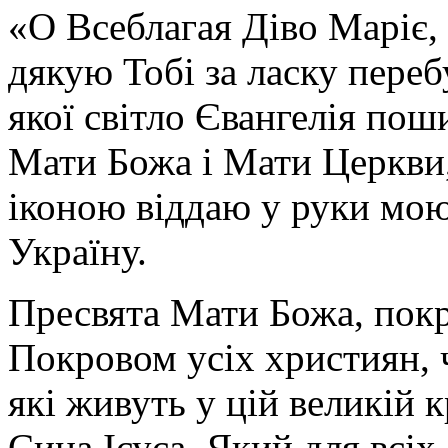
«О Всеблагая Діво Маріє,
дякую Тобі за ласку перебу
якої світло Євангелія поши
Мати Божа і Мати Церкви
іконою віддаю у руки мою
Україну.
Пресвята Мати Божа, пок
Покровом усіх християн, ч
які живуть у цій великій к
Сина Ісуса, Який для всі