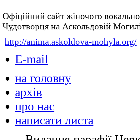
Офіційний сайт жіночого вокальн
Чудотворця на Аскольдовій Могил
http://anima.askoldova-mohyla.org/
E-mail
на головну
архів
про нас
написати листа
Видання парафії Цер