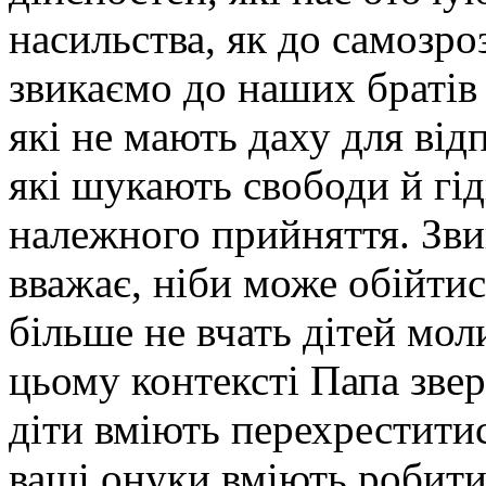
насильства, як до самозро
звикаємо до наших братів і
які не мають даху для від
які шукають свободи й гід
належного прийняття. Звик
вважає, ніби може обійтис
більше не вчать дітей мол
цьому контексті Папа зве
діти вміють перехрестити
ваші онуки вміють робити 