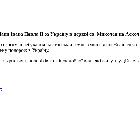
апи Івана Павла ІІ за Україну
в церкві св. Миколая на Аско
а ласку перебування на київській землі, з якої світло Євангелія 
ьку подорож в Україну.
ристиян, чоловіків та жінок доброї волі, які живуть у цій велик
57