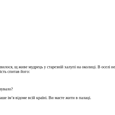
илося, щ живе мудрець у старезній халупі на околиці. В оселі не
ість спитав його:
вувало?
 ім’я відоме всій країні. Ви маєте жити в палаці.