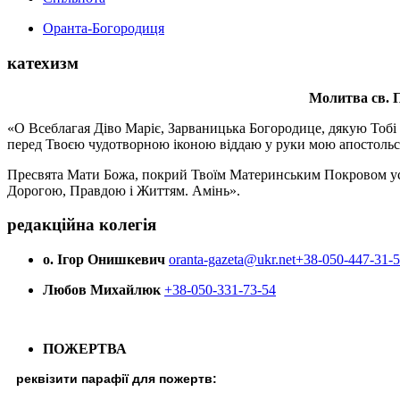
Оранта-Богородиця
катехизм
Молитва св.
П
«О Всеблагая Діво Маріє, Зарваницька Богородице, дякую Тобі з
перед Твоєю чудотворною іконою віддаю у руки мою апостольс
Пресвята Мати Божа, покрий Твоїм Материнським Покровом усіх х
Дорогою, Правдою і Життям. Амінь».
редакційна колегія
о. Ігор Онишкевич
oranta-gazeta@ukr.net
+38-050-447-31-
Любов Михайлюк
+38-050-331-73-54
ПОЖЕРТВА
реквізити парафії для пожертв: