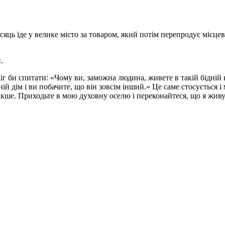
ісяць їде у велике місто за товаром, який потім перепродує місц
.
 би спитати: «Чому ви, заможна людина, живете в такій бідній кі
ній дім і ви побачите, що він зовсім інший.» Це саме стосується
акше. Приходьте в мою духовну оселю і переконайтеся, що я живу