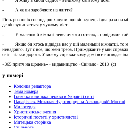
- Я живу в своїй садибі – великому багатому домі.
- А як ви заробляєте на життя?
Гість розповів господарю халупи. що він купець і два рази на м
де він зупиняється у чужому місті.
- У маленькій кімнаті невеличкого готелю, - повідомив той
- Якщо би хтось відвідав вас у цій маленькій кімнатці, то міг
ненадовго. Тут є все, що мені треба. Приїжджайте у мій справж
світ –тільки дорога. У моєму справжньому домі все виглядає ін
«365 притч на щодень» - видавництво «Свічадо» 2013 (с)
у номері
Колонка редактора
Тема номера
Греко-католицька церква в Україні і світі
Парафія св. Миколая Чудотворця на Аскольдовій Могилі
Милосердя
Християнське вчення
Історичні постаті у християнстві
Митецька сторінка
Спільнота