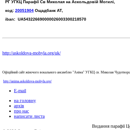
РГ УГКЦ Парафії Св Миколая на Аскольдовій Могилі,
код:
20051904
Ощадбанк АТ,
iban: UA543226690000026003300218570
http://askoldova-mohyla.org/uk/
Офіційний сайт жіночого вокального ансамблю "Аніма" УГКЦ св. Миколая Чудотворц
http://anima.askoldova-mohyla.org/
E-mail
на головну
архів
про нас
написати листа
Видання парафії Ц