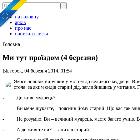
на головну
архів
про нас
написати листа
Головна
Ми тут проїздом (4 березня)
Вівторок, 04 березня 2014, 01:54
Якось чоловік вирушив у містом до великого мудреця. Вияв
стола, за яким сидів старий дід, заглибившись у читання. Г
- Де живе мудрець?
- Ви мене шукаєте, - пояснив йому старий. Що вас так зди
- Не розумію. Ви – великий мудрець, маєте багато учнів. Ваше
- А де живете ви? – запитав старий.