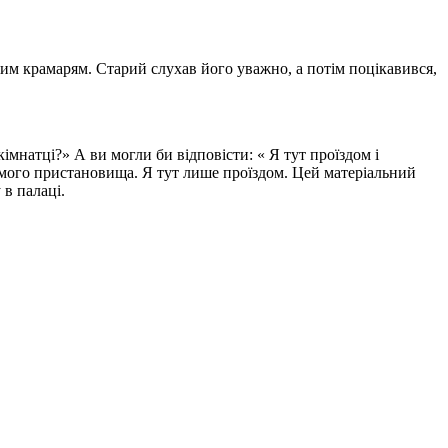
евим крамарям. Старий слухав його уважно, а потім поцікавився,
мнатці?» А ви могли би відповісти: « Я тут проїздом і
 і мого пристановища. Я тут лише проїздом. Цей матеріальний
 в палаці.