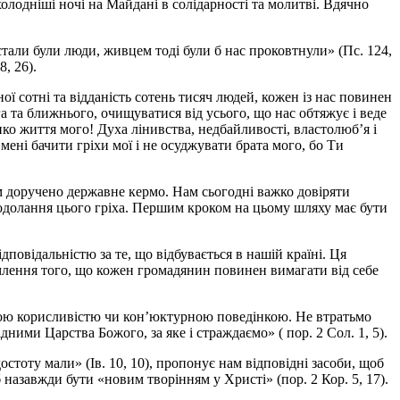
олодніші ночі на Майдані в солідарності та молитві. Вдячно
тали були люди, живцем тоді були б нас проковтнули» (Пс. 124,
, 26).
 сотні та відданість сотень тисяч людей, кожен із нас повинен
га та ближнього, очищуватися від усього, що нас обтяжує і веде
о життя мого! Духа лінивства, недбайливості, властолюб’я і
мені бачити гріхи мої і не осуджувати брата мого, бо Ти
им доручено державне кермо. Нам сьогодні важко довіряти
подолання цього гріха. Першим кроком на цьому шляху має бути
повідальністю за те, що відбувається в нашій країні. Ця
відомлення того, що кожен громадянин повинен вимагати від себе
сною корисливістю чи кон’юктурною поведінкою. Не втратьмо
дними Царства Божого, за яке і страждаємо» ( пор. 2 Сол. 1, 5).
тоту мали» (Ів. 10, 10), пропонує нам відповідні засоби, щоб
назавжди бути «новим творінням у Христі» (пор. 2 Кор. 5, 17).