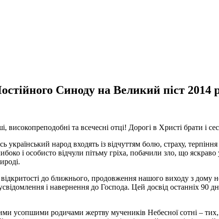
остійного Синоду на Великий піст 2014 
 високопреподобні та всечесні отці! Дорогі в Христі брати і се
ь український народ входять із відчуттям болю, страху, терпіння 
либоко і особисто відчули пітьму гріха, побачили зло, що яскраво
ироді.
 відкритості до ближнього, продовження нашого виходу з дому н
усвідомлення і навернення до Господа. Цей досвід останніх 90 дні
ми усопшими родичами жертву мучеників Небесної сотні – тих, я