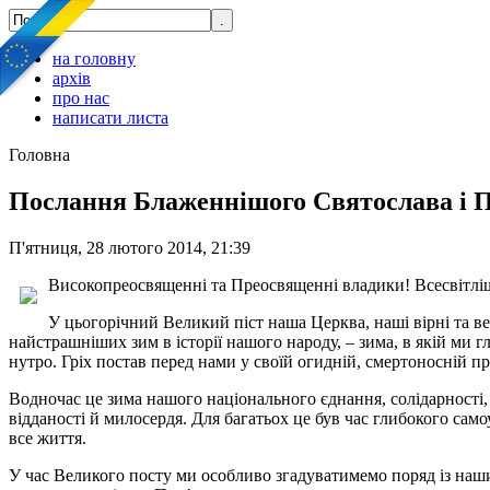
на головну
архів
про нас
написати листа
Головна
Послання Блаженнішого Святослава і П
П'ятниця, 28 лютого 2014, 21:39
Високопреосвященні та Преосвященні владики! Всесвітліші,
У цьогорічний Великий піст наша Церква, наші вірні та вес
найстрашніших зим в історії нашого народу, – зима, в якій ми г
нутро. Гріх постав перед нами у своїй огиднiй, смертоносній пр
Водночас це зима нашого національного єднання, солідарності,
відданості й милосердя. Для багатьох це був час глибокого само
все життя.
У час Великого посту ми особливо згадуватимемо поряд із наши