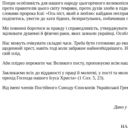
Попри особливість для нашого народу цьогорічного великопісног
проти правителів цього світу темряви, проти духів злоби в підн
словами пророка Ісаї: «Ось піст, який я люблю: кайдани неспр
поділитись, увести до хати бідних, безпритульних, побачивши го
Ми повинні боротися за правду і справедливість, утверджувати
зцілювати душевні й фізичні рани, яких зазнали українці. Особ
Нас можуть очікувати складні часи. Треба бути готовими до еко
щоденний хрест, навіть тоді коли забракне найнеобхіднішого. Н
свій плід.
Аби плідно пережити час Великого посту, пропонуємо всім наши
Закликаємо всіх до відданості у праці й молитві, у пості та мил
прихід Господа нашого Ісуса Христа» (1 Сол. 5, 23).
Від імені членів Постійного Синоду Єпископів Української Гр
Дано у
НА