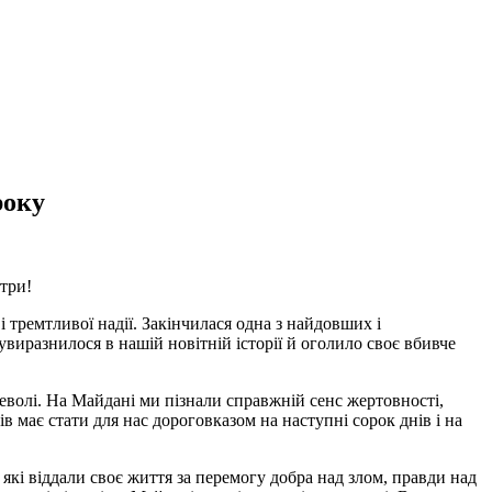
року
стри!
і тремтливої надії. Закінчилася одна з найдовших і
 увиразнилося в нашій новітній історії й оголило своє вбивче
еволі. На Майдані ми пізнали справжній сенс жертовності,
в має стати для нас дороговказом на наступні сорок днів і на
кі віддали своє життя за перемогу добра над злом, правди над