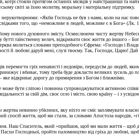
 котрі стояли протягом останніх місяців у найстрашніші та найх
усьому світі за їхню молитву, моральну і матеріальну підтримку.
 нерукотворними: «Якби Господь не був з нами, коли на нас повс
– свідками того, що «неможливе в людей, можливе є в Бога» (Лк. 18
йому нового духовного змісту. Осмислюючи чисту жертву Небесної
у бутті таїнственну велич, відкривати своє життя до іншого – Бо
ерква молиться словами преподобного Єфрема: «Господи і Владик
сті й любові даруй мені, слузі твоєму. Так, Господи, Царю! Дай 
ів перемогти гріх ненависті і недовіри, передусім до людей, як
принижує і вбиває, тому треба буде докласти великих зусиль до 
 яке відкриває дорогу до примирення з Богом і ближніми.
е може бути сліпою і повинна супроводжуватися активною співвід
відальності за свій дім, своє село і місто, свою країну – і з ус
и жертва невинно убієнних, яку ніхто не сміє заплямувати вла
вий спосіб життя, щоб ми стали, за словами Апостола народів, «гі
ння. Наш Спаситель, який «прийшов, щоб ми мали життя – щоб дос
Пасхи Господньої, пройти паломництво від гріха до любові, щоб 