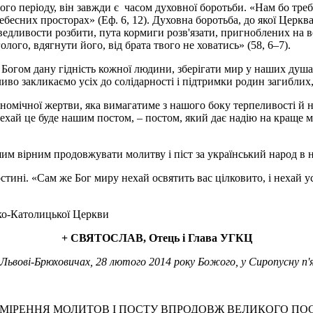
о періоду, він завжди є часом духовної боротьби. «Нам бо треба
ебесних просторах» (Еф. 6, 12). Духовна боротьба, до якої Церква
аведливости розбити, пута кормиги розв'язати, пригноблених на 
лого, вдягнути його, від брата твого не ховатись» (58, 6–7).
 Богом дану гідність кожної людини, зберігати мир у наших душ
ливо закликаємо усіх до солідарності і підтримки родин загибли
номічної жертви, яка вимагатиме з нашого боку терпеливості й н
ехай це буде нашим постом, – постом, який дає надію на краще ма
м вірним продовжувати молитву і піст за український народ в на
остині. «Сам же Бог миру нехай освятить вас цілковито, і нехай уся
еко-Католицької Церкви
+ СВЯТОСЛАВ, Отець і Глава УГКЦ
 Львові-Брюховичах, 28 лютого 2014 року Божого, у Сиропусну п
МІРЕННЯ МОЛИТОВ І ПОСТУ ВПРОДОВЖ ВЕЛИКОГО ПО