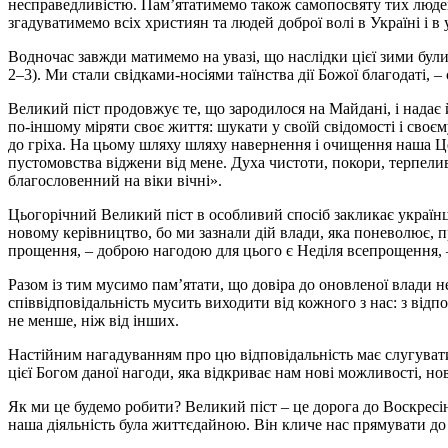
несправедливістю. Пам’ятатимемо також самопосвяту тих людей,
згадуватимемо всіх християн та людей доброї волі в Україні і в 
Водночас завжди матимемо на увазі, що наслідки цієї зими були
2–3). Ми стали свідками-носіями таїнства дії Божої благодаті, 
Великий піст продовжує те, що зародилося на Майдані, і надає 
по-іншому міряти своє життя: шукати у своїй свідомості і своєм
до гріха. На цьому шляху шляху навернення і очищення наша Ц
пустомовства віджени від мене. Духа чистоти, покори, терпеливо
благословенний на віки вічні».
Цьогорічний Великий піст в особливий спосіб закликає українц
новому керівництво, бо ми зазнали дій влади, яка поневолює, 
прощення, – доброю нагодою для цього є Неділя всепрощення, –
Разом із тим мусимо пам’ятати, що довіра до оновленої влади н
співвідповідальність мусить виходити від кожного з нас: з відпо
не менше, ніж від інших.
Настійним нагадуванням про цю відповідальність має слугуват
цієї Богом даної нагоди, яка відкриває нам нові можливості, но
Як ми це будемо робити? Великий піст – це дорога до Воскресі
наша діяльність була життєдайною. Він кличе нас прямувати до 