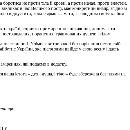
 боротися не проти тіла й крови, а проти начал, проти властей,
 закликає в час Великого посту, має конкретний вимір, згідно зі
волю відпустити, кожне ярмо зламати, з голодним своїм хлібом
ах та країні, сприяти примиренню і покаянню, допомагати
х, постраждалих, поранених, травмованих душею і тілом.
аполегливості. Учімося витривало і без нарікання нести свій
йбутнє України, яка після зими ввійде у свою весну і дасть
міреннях, які подаємо в додатку.
 ваша істота – дух і душа, і тіло – буде збережена без плями на
'ятницю
СТУ