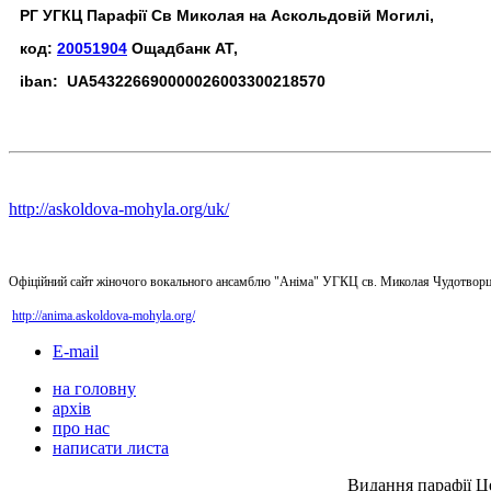
РГ УГКЦ Парафії Св Миколая на Аскольдовій Могилі,
код:
20051904
Ощадбанк АТ,
iban: UA543226690000026003300218570
http://askoldova-mohyla.org/uk/
Офіційний сайт жіночого вокального ансамблю "Аніма" УГКЦ св. Миколая Чудотворц
http://anima.askoldova-mohyla.org/
E-mail
на головну
архів
про нас
написати листа
Видання парафії Ц