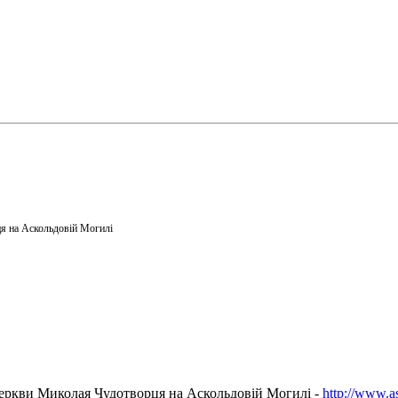
я на Аскольдовій Могилі
еркви Миколая Чудотворця на Аскольдовій Могилі -
http://www.a