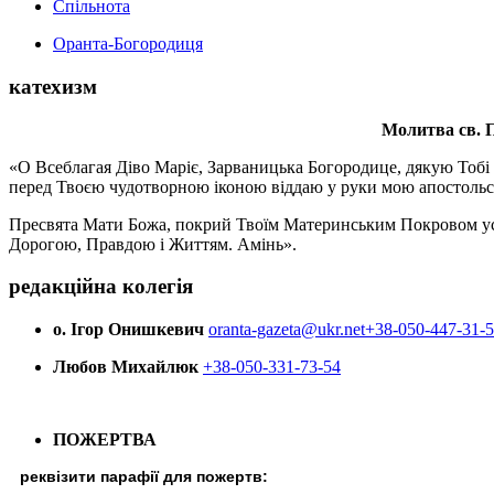
Спільнота
Оранта-Богородиця
катехизм
Молитва св.
П
«О Всеблагая Діво Маріє, Зарваницька Богородице, дякую Тобі з
перед Твоєю чудотворною іконою віддаю у руки мою апостольс
Пресвята Мати Божа, покрий Твоїм Материнським Покровом усіх х
Дорогою, Правдою і Життям. Амінь».
редакційна колегія
о. Ігор Онишкевич
oranta-gazeta@ukr.net
+38-050-447-31-
Любов Михайлюк
+38-050-331-73-54
ПОЖЕРТВА
реквізити парафії для пожертв: