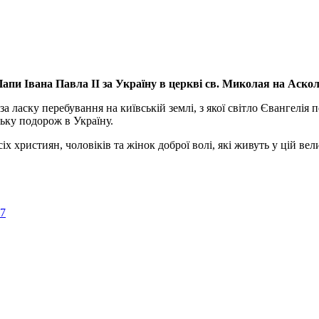
апи Івана Павла ІІ за Україну
в церкві св. Миколая на Аско
а ласку перебування на київській землі, з якої світло Євангелія 
ьку подорож в Україну.
ристиян, чоловіків та жінок доброї волі, які живуть у цій велик
57