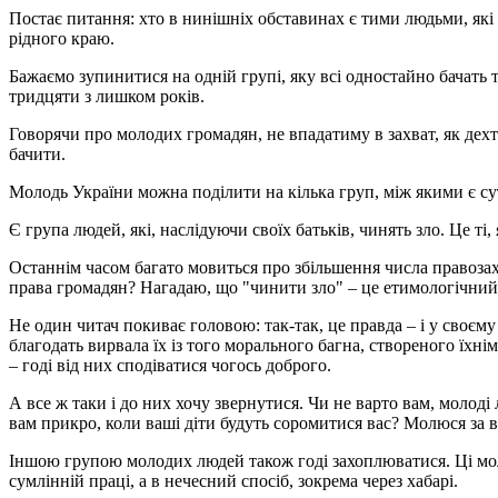
Постає питання: хто в нинішніх обставинах є тими людьми, які 
рідного краю.
Бажаємо зупинитися на одній групі, яку всі одностайно бачать 
тридцяти з лишком років.
Говорячи про молодих громадян, не впадатиму в захват, як дехт
бачити.
Молодь України можна поділити на кілька груп, між якими є сут
Є група людей, які, наслідуючи своїх батьків, чинять зло. Це т
Останнім часом багато мовиться про збільшення числа правозахи
права громадян? Нагадаю, що "чинити зло" – це етимологічний 
Не один читач покиває головою: так-так, це правда – і у своєм
благодать вирвала їх із того морального багна, створеного їх
– годі від них сподіватися чогось доброго.
А все ж таки і до них хочу звернутися. Чи не варто вам, молоді
вам прикро, коли ваші діти будуть соромитися вас? Молюся за в
Іншою групою молодих людей також годі захоплюватися. Ці моло
сумлінній праці, а в нечесний спосіб, зокрема через хабарі.