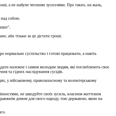
роші, а не набули чесними зусиллями. Про таких, на жаль,
 над собою.
ушки".
е, аби тільки за це дістати гроші.
ро нормальне суспільство і готові працювати, а навіть
віддати належне і самим молодим людям, які поглиблюють своє
ня та гідних наслідування сусідів.
сцях, у військовому, правозахисному та волонтерському
цінностями, не шкодуйте своїх зусиль, власним життєвим
справжнім домом для свого народу, тою державою, якою на
аго.