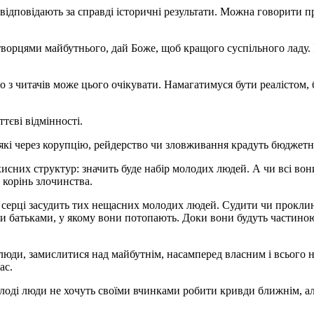
відповідають за справді історичні результати. Можна говорити пр
творцями майбутнього, дай Боже, щоб кращого суспільного ладу. 
о з читачів може цього очікувати. Намагатимуся бути реалістом, 
тєві відмінності.
і, які через корупцію, рейдерство чи зловживання крадуть бюджет
сних структур: значить буде набір молодих людей. А чи всі вони
корінь злочинства.
у серці засудить тих нещасних молодих людей. Судити чи проклина
німи батьками, у якому вони потопають. Доки вони будуть частин
 люди, замислитися над майбутнім, насамперед власним і всього н
ас.
ді люди не хочуть своїми вчинками робити кривди ближнім, але 