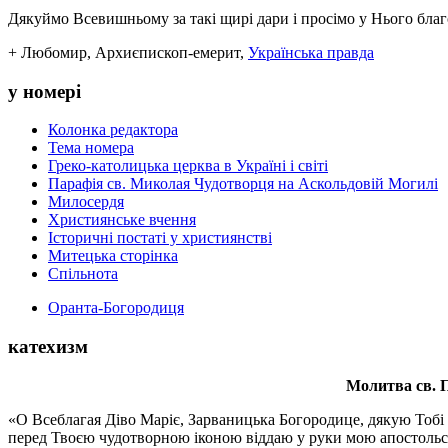
Дякуймо Всевишньому за такі щирі дари і просімо у Нього благо
+ Любомир, Архиєпископ-емерит,
Українська правда
у номері
Колонка редактора
Тема номера
Греко-католицька церква в Україні і світі
Парафія св. Миколая Чудотворця на Аскольдовій Могилі
Милосердя
Християнське вчення
Історичні постаті у християнстві
Митецька сторінка
Спільнота
Оранта-Богородиця
катехизм
Молитва св.
П
«О Всеблагая Діво Маріє, Зарваницька Богородице, дякую Тобі з
перед Твоєю чудотворною іконою віддаю у руки мою апостольс