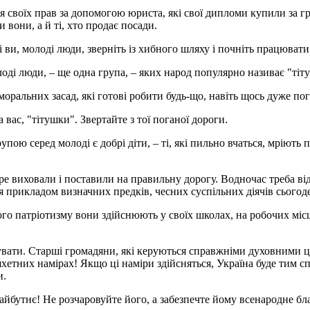
ся своїх прав за допомогою юриста, які свої дипломи купили за г
и вони, а й ті, хто продає посади.
 ви, молоді люди, зверніть із хибного шляху і почніть працювати
оді люди, – ще одна група, – яких народ популярно називає "тіт
ральних засад, які готові робити будь-що, навіть щось дуже поган
с, "тітушки". Звертайте з тої поганої дороги.
ю серед молоді є добрі діти, – ті, які пильно вчаться, мріють п
обре виховали і поставили на правильну дорогу. Водночас треба 
рикладом визначних предків, чесних суспільних діячів сьогоден
ного патріотизму вони здійснюють у своїх школах, на робочих мі
мувати. Старші громадяни, які керуються справжніми духовними 
хетних намірах! Якщо ці наміри здійсняться, Україна буде тим 
и.
айбутнє! Не розчаровуйте його, а забезпечте йому всенародне бл