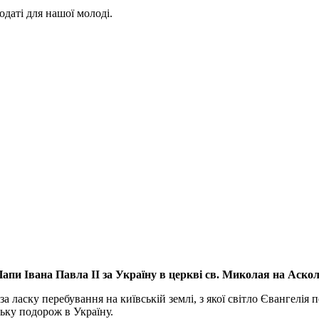
даті для нашої молоді.
апи Івана Павла ІІ за Україну
в церкві св. Миколая на Аско
а ласку перебування на київській землі, з якої світло Євангелія 
ьку подорож в Україну.