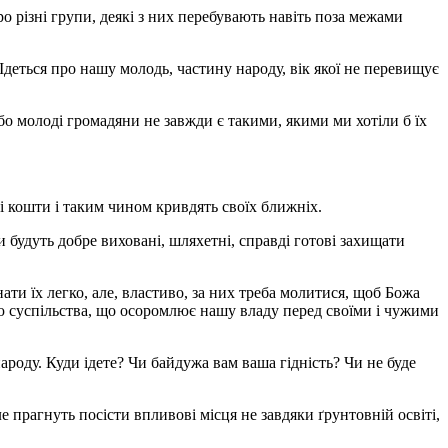
о різні групи, деякі з них перебувають навіть поза межами
Ідеться про нашу молодь, частину народу, вік якої не перевищує
бо молоді громадяни не завжди є такими, якими ми хотіли б їх
ні кошти і таким чином кривдять своїх ближніх.
 будуть добре виховані, шляхетні, справді готові захищати
ти їх легко, але, властиво, за них треба молитися, щоб Божа
ою суспільства, що осоромлює нашу владу перед своїми і чужими
ароду. Куди ідете? Чи байдужа вам ваша гідність? Чи не буде
прагнуть посісти впливові місця не завдяки ґрунтовній освіті,