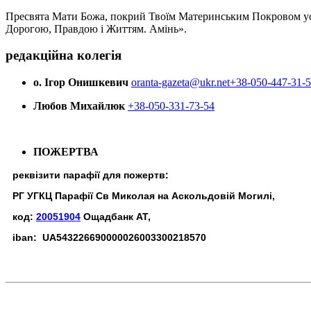
Пресвята Мати Божа, покрий Твоїм Материнським Покровом усіх х
Дорогою, Правдою і Життям. Амінь».
редакційна колегія
о. Ігор Онишкевич
oranta-gazeta@ukr.net
+38-050-447-31-
Любов Михайлюк
+38-050-331-73-54
ПОЖЕРТВА
реквізити парафії для пожертв:
РГ УГКЦ Парафії Св Миколая на Аскольдовій Могилі,
код:
20051904
Ощадбанк АТ,
iban: UA543226690000026003300218570