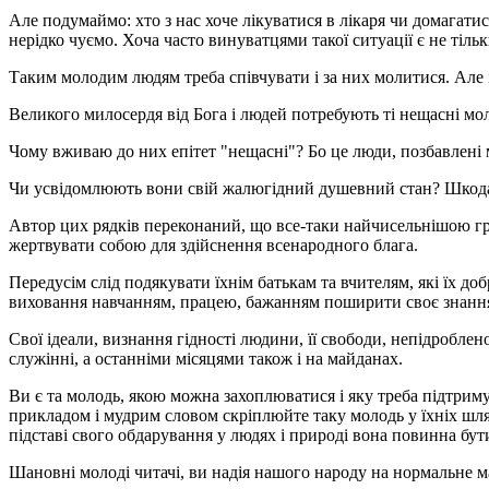
Але подумаймо: хто з нас хоче лікуватися в лікаря чи домагати
нерідко чуємо. Хоча часто винуватцями такої ситуації є не тільк
Таким молодим людям треба співчувати і за них молитися. Але і
Великого милосердя від Бога і людей потребують ті нещасні мол
Чому вживаю до них епітет "нещасні"? Бо це люди, позбавлені мо
Чи усвідомлюють вони свій жалюгідний душевний стан? Шкода ва
Автор цих рядків переконаний, що все-таки найчисельнішою групо
жертвувати собою для здійснення всенародного блага.
Передусім слід подякувати їхнім батькам та вчителям, які їх д
виховання навчанням, працею, бажанням поширити своє знання п
Свої ідеали, визнання гідності людини, її свободи, непідробле
служінні, а останніми місяцями також і на майданах.
Ви є та молодь, якою можна захоплюватися і яку треба підтри
прикладом і мудрим словом скріплюйте таку молодь у їхніх шля
підставі свого обдарування у людях і природі вона повинна бут
Шановні молоді читачі, ви надія нашого народу на нормальне м