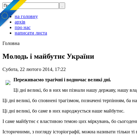
на головну
архів
про нас
написати листа
Головна
Молодь і майбутнє України
Субота, 22 лютого 2014, 17:22
Переживаємо трагічні і водночас великі дні.
Ці дні великі, бо в них ми пізнали нашу державу, нашу вл
Ці дні великі, бо сповнені трагізмом, позначені терпінням, ба
Ці дні великі, бо саме в них народжується наше майбутнє.
І саме майбутнє є властивою темою цих міркувань, бо сьогоден
Історичними, з погляду історіографії, можна називати тільки ті