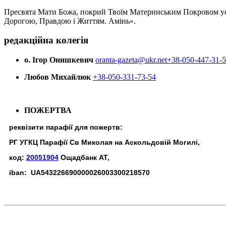
Пресвята Мати Божа, покрий Твоїм Материнським Покровом усіх х
Дорогою, Правдою і Життям. Амінь».
редакційна колегія
о. Ігор Онишкевич
oranta-gazeta@ukr.net
+38-050-447-31-
Любов Михайлюк
+38-050-331-73-54
ПОЖЕРТВА
реквізити парафії для пожертв:
РГ УГКЦ Парафії Св Миколая на Аскольдовій Могилі,
код:
20051904
Ощадбанк АТ,
iban: UA543226690000026003300218570