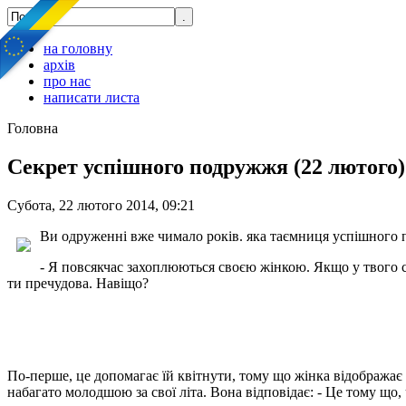
на головну
архів
про нас
написати листа
Головна
Секрет успішного подружжя (22 лютого)
Субота, 22 лютого 2014, 09:21
Ви одруженні вже чимало років. яка таємниця успішного
- Я повсякчас захоплюються своєю жінкою. Якщо у твого сус
ти пречудова. Навіщо?
По-перше, це допомагає їй квітнути, тому що жінка відображає 
набагато молодшою за свої літа. Вона відповідає: - Це тому що