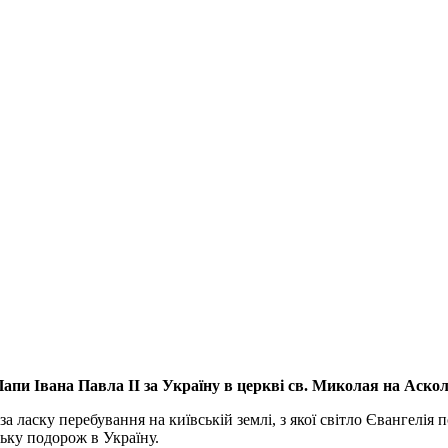
апи Івана Павла ІІ за Україну
в церкві св. Миколая на Аско
а ласку перебування на київській землі, з якої світло Євангелія 
ьку подорож в Україну.