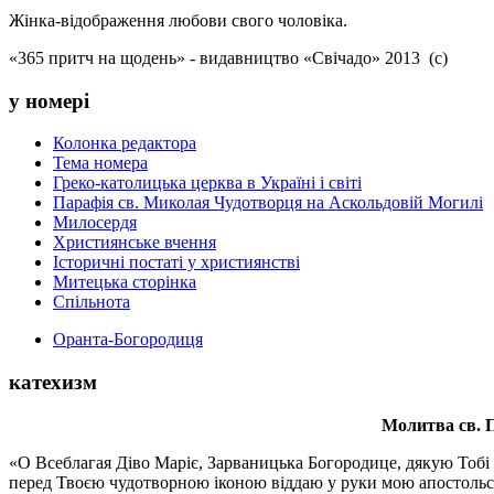
Жінка-відображення любови свого чоловіка.
«365 притч на щодень» - видавництво «Свічадо» 2013 (с)
у номері
Колонка редактора
Тема номера
Греко-католицька церква в Україні і світі
Парафія св. Миколая Чудотворця на Аскольдовій Могилі
Милосердя
Християнське вчення
Історичні постаті у християнстві
Митецька сторінка
Спільнота
Оранта-Богородиця
катехизм
Молитва св.
П
«О Всеблагая Діво Маріє, Зарваницька Богородице, дякую Тобі з
перед Твоєю чудотворною іконою віддаю у руки мою апостольс