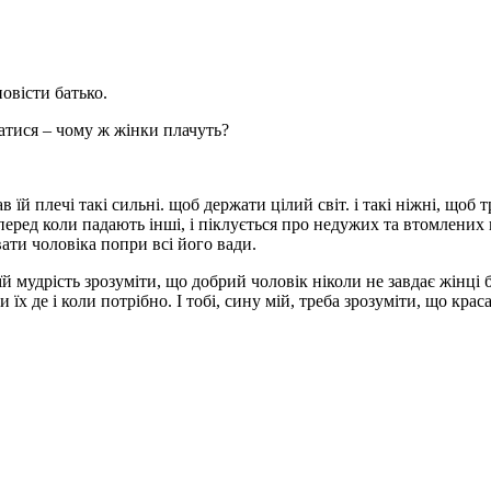
овісти батько.
ватися – чому ж жінки плачуть?
й плечі такі сильні. щоб держати цілий світ. і такі ніжні, щоб 
вперед коли падають інші, і піклується про недужих та втомлених 
вати чоловіка попри всі його вади.
 їй мудрість зрозуміти, що добрий чоловік ніколи не завдає жінц
ти їх де і коли потрібно. І тобі, сину мій, треба зрозуміти, що крас