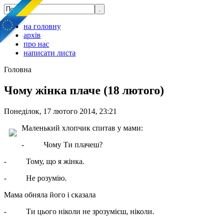
на головну
архів
про нас
написати листа
Головна
Чому жінка плаче (18 лютого)
Понеділок, 17 лютого 2014, 23:21
Маленький хлопчик спитав у мами:
- Чому Ти плачеш?
- Тому, що я жінка.
- Не розумію.
Мама обняла його і сказала
- Ти цього ніколи не зрозумієш, ніколи.