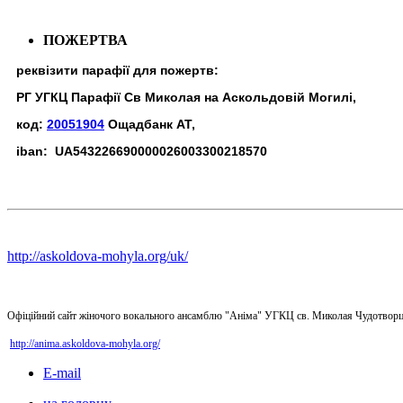
ПОЖЕРТВА
реквізити парафії для пожертв:
РГ УГКЦ Парафії Св Миколая на Аскольдовій Могилі,
код:
20051904
Ощадбанк АТ,
iban: UA543226690000026003300218570
http://askoldova-mohyla.org/uk/
Офіційний сайт жіночого вокального ансамблю "Аніма" УГКЦ св. Миколая Чудотворц
http://anima.askoldova-mohyla.org/
E-mail