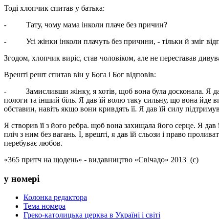
Тоді хлопчик спитав у батька:
- Тату, чому мама інколи плаче без причин?
- Усі жінки інколи плачуть без причини, - тільки й зміг відп
Згодом, хлопчик виріс, став чоловіком, але не переставав диву
Врешті решт спитав він у Бога і Бог відповів:
- Замисливши жінку, я хотів, щоб вона була досконала. Я дав ї
пологи та інший біль. Я дав їй волю таку сильну, що вона йде 
обставин, навіть якщо вони кривдять її. Я дав їй силу підтриму
Я створив її з його ребра. щоб вона захищала його серце. Я дав
пліч з ним без вагань. І, врешті, я дав їй сльози і право пролива
перебуває любов.
«365 притч на щодень» - видавництво «Свічадо» 2013 (с)
у номері
Колонка редактора
Тема номера
Греко-католицька церква в Україні і світі