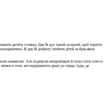
тримати дитячу голівку. Дав їй дух такий сильний, щоб терпіти
наскаржачись. Я дав їй доброту любити дітей за будь-яких
і болю навмисне. Але подеколи випробовую її сили стати пліч-о-
а жінки в очах. які відкривають двері до серця, туди, де