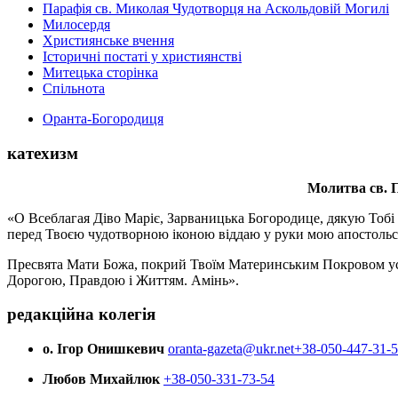
Парафія св. Миколая Чудотворця на Аскольдовій Могилі
Милосердя
Християнське вчення
Історичні постаті у християнстві
Митецька сторінка
Спільнота
Оранта-Богородиця
катехизм
Молитва св.
П
«О Всеблагая Діво Маріє, Зарваницька Богородице, дякую Тобі з
перед Твоєю чудотворною іконою віддаю у руки мою апостольс
Пресвята Мати Божа, покрий Твоїм Материнським Покровом усіх х
Дорогою, Правдою і Життям. Амінь».
редакційна колегія
о. Ігор Онишкевич
oranta-gazeta@ukr.net
+38-050-447-31-
Любов Михайлюк
+38-050-331-73-54