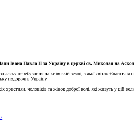
апи Івана Павла ІІ за Україну
в церкві св. Миколая на Аско
а ласку перебування на київській землі, з якої світло Євангелія 
ьку подорож в Україну.
ристиян, чоловіків та жінок доброї волі, які живуть у цій велик
57