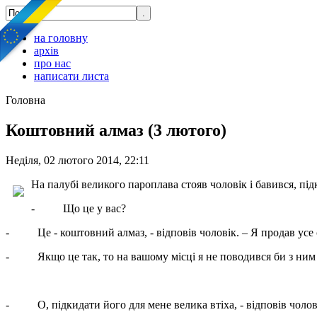
на головну
архів
про нас
написати листа
Головна
Коштовний алмаз (3 лютого)
Неділя, 02 лютого 2014, 22:11
На палубі великого пароплава стояв чоловік і бавився, пі
- Що це у вас?
- Це - коштовний алмаз, - відповів чоловік. – Я продав усе с
- Якщо це так, то на вашому місці я не поводився би з ним 
- О, підкидати його для мене велика втіха, - відповів чоловік