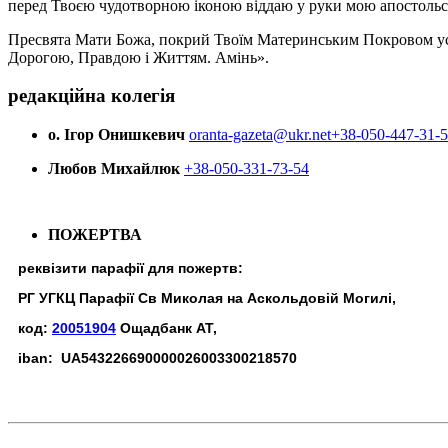
перед Твоєю чудотворною іконою віддаю у руки мою апостольс
Пресвята Мати Божа, покрий Твоїм Материнським Покровом усіх х
Дорогою, Правдою і Життям. Амінь».
редакційна колегія
о. Ігор Онишкевич
oranta-gazeta@ukr.net
+38-050-447-31-
Любов Михайлюк
+38-050-331-73-54
ПОЖЕРТВА
реквізити парафії для пожертв:
РГ УГКЦ Парафії Св Миколая на Аскольдовій Могилі,
код:
20051904
Ощадбанк АТ,
iban: UA543226690000026003300218570