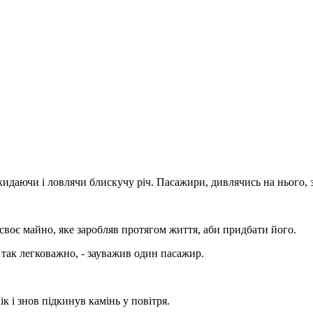
дкидаючи і ловлячи блискучу річ. Пасажири, дивлячись на нього, 
воє майно, яке заробляв протягом життя, аби придбати його.
так легковажно, - зауважив один пасажир.
 і знов підкинув камінь у повітря.