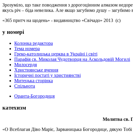
Зрозуміло, що таке поводження з дорогоцінним алмазом недореч
якусь річ – біда невелика. Але якщо загубимо душу – загубимо в
«365 притч на щодень» - видавництво «Свічадо» 2013 (с)
у номері
Колонка редактора
Тема номера
Греко-католицька церква в Україні і світі
Парафія св. Миколая Чудотворця на Аскольдовій Могилі
Милосердя
Християнське вчення
Історичні постаті у християнстві
Митецька сторінка
Спільнота
Оранта-Богородиця
катехизм
Молитва св.
П
«О Всеблагая Діво Маріє, Зарваницька Богородице, дякую Тобі з