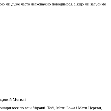
 якою ми дуже часто легковажно поводимося. Якщо ми загубимо
льдовій Могилі
поширилося по всій Україні. Тобі, Мати Божа і Мати Церкви,