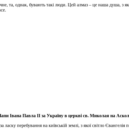
не, та, однак, бувають такі люди. Цей алмаз – це наша душа, з
се.
апи Івана Павла ІІ за Україну
в церкві св. Миколая на Аско
а ласку перебування на київській землі, з якої світло Євангелія 