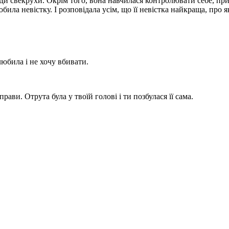
їди свекрухи. Окрім того, вона навчилася контролювати себе, прис
била невістку. І розповідала усім, що її невістка найкраща, про 
юбила і не хочу вбивати.
ви. Отрута була у твоїй голові і ти позбулася її сама.