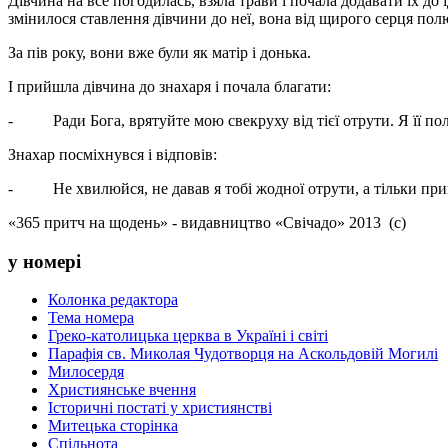
Дівчина на все погодилась, взяла трави і почала додавати їх до 
змінилося ставлення дівчини до неї, вона від щирого серця полю
За пів року, вони вже були як матір і донька.
І прийшла дівчина до знахаря і почала благати:
- Ради Бога, врятуйте мою свекруху від тієї отрути. Я її пол
Знахар посміхнувся і відповів:
- Не хвилюйся, не давав я тобі жодної отрути, а тільки припра
«365 притч на щодень» - видавництво «Свічадо» 2013 (с)
у номері
Колонка редактора
Тема номера
Греко-католицька церква в Україні і світі
Парафія св. Миколая Чудотворця на Аскольдовій Могилі
Милосердя
Християнське вчення
Історичні постаті у християнстві
Митецька сторінка
Спільнота