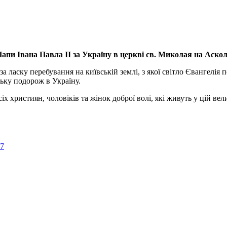
апи Івана Павла ІІ за Україну
в церкві св. Миколая на Аско
а ласку перебування на київській землі, з якої світло Євангелія 
ьку подорож в Україну.
ристиян, чоловіків та жінок доброї волі, які живуть у цій велик
57