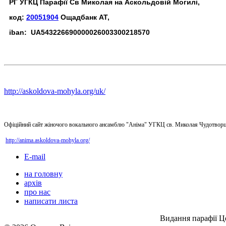
РГ УГКЦ Парафії Св Миколая на Аскольдовій Могилі,
код:
20051904
Ощадбанк АТ,
iban: UA543226690000026003300218570
http://askoldova-mohyla.org/uk/
Офіційний сайт жіночого вокального ансамблю "Аніма" УГКЦ св. Миколая Чудотворц
http://anima.askoldova-mohyla.org/
E-mail
на головну
архів
про нас
написати листа
Видання парафії Ц