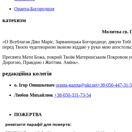
Оранта-Богородиця
катехизм
Молитва св.
П
«О Всеблагая Діво Маріє, Зарваницька Богородице, дякую Тобі з
перед Твоєю чудотворною іконою віддаю у руки мою апостольс
Пресвята Мати Божа, покрий Твоїм Материнським Покровом усіх х
Дорогою, Правдою і Життям. Амінь».
редакційна колегія
о. Ігор Онишкевич
oranta-gazeta@ukr.net
+38-050-447-31-
Любов Михайлюк
+38-050-331-73-54
ПОЖЕРТВА
реквізити парафії для пожертв: