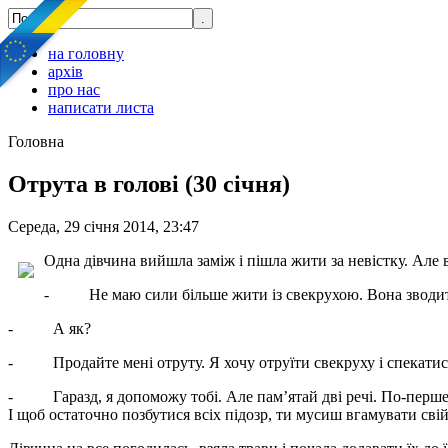
на головну
архів
про нас
написати листа
Головна
Отрута в голові (30 січня)
Середа, 29 січня 2014, 23:47
Одна дівчина вийшла заміж і пішла жити за невістку. Але в
- Не маю сили більше жити із свекрухою. Вона зводить 
- А як?
- Продайте мені отруту. Я хочу отруїти свекруху і спекатися
- Гаразд, я допоможу тобі. Але пам’ятай дві речі. По-перше, 
І щоб остаточно позбутися всіх підозр, ти мусиш вгамувати свій