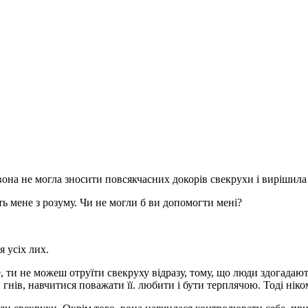
она не могла зносити повсякчасних докорів свекрухи і вирішила п
мене з розуму. Чи не могли б ви допомогти мені?
 усіх лих.
ти не можеш отруїти свекруху відразу, тому, що люди здогадають
 гнів, навчитися поважати її. любити і бути терплячою. Тоді ніко