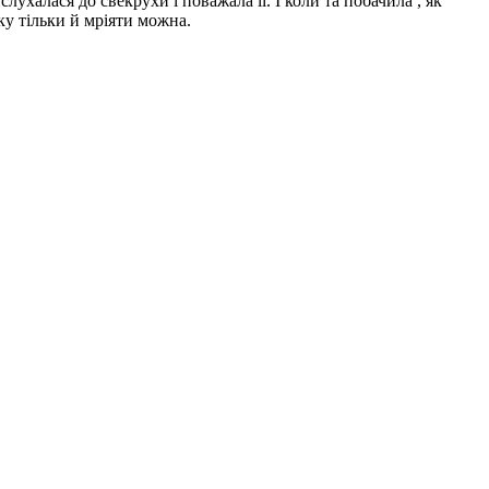
лухалася до свекрухи і поважала її. І коли та побачила , як
яку тільки й мріяти можна.