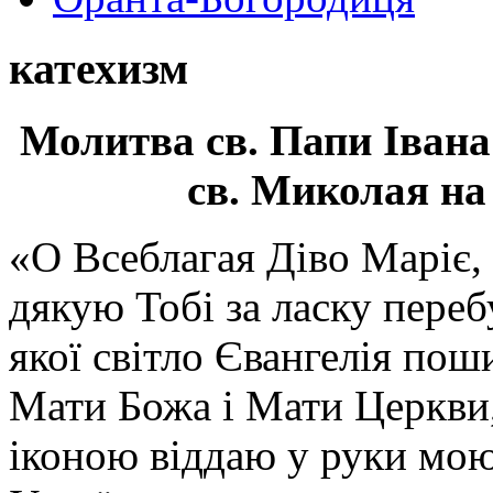
катехизм
Молитва св.
Папи Івана
св. Миколая на
«О Всеблагая Діво Маріє,
дякую Тобі за ласку перебу
якої світло Євангелія поши
Мати Божа і Мати Церкви
іконою віддаю у руки мою