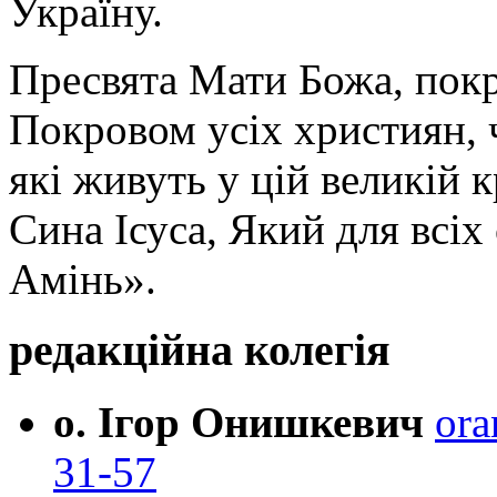
Україну.
Пресвята Мати Божа, пок
Покровом усіх християн, ч
які живуть у цій великій к
Сина Ісуса, Який для всі
Амінь».
редакційна колегія
о. Ігор Онишкевич
ora
31-57