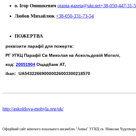
о. Ігор Онишкевич
oranta-gazeta@ukr.net
+38-050-447-31-
Любов Михайлюк
+38-050-331-73-54
ПОЖЕРТВА
реквізити парафії для пожертв:
РГ УГКЦ Парафії Св Миколая на Аскольдовій Могилі,
код:
20051904
Ощадбанк АТ,
iban: UA543226690000026003300218570
http://askoldova-mohyla.org/uk/
Офіційний сайт жіночого вокального ансамблю "Аніма" УГКЦ св. Миколая Чудотворц