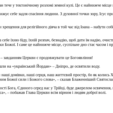
н тече у тектонічному розломі земної кулі. Це є найнижче місце 
ижує себе задля спасіння людини. З духовної точки зору, Ісус пр
рещення для релігійного діяча в той час від Іоана – набути соб
на себе їхню біду, їхній розпач, безнадію, щоб дати їм надію, очи
и Божої. І саме це найнижче місце, суспільне дно стає часом і 
 – завданням Церкви є продовжувати це Богоявління!
йшли на «український Йордан» – Дніпро, де освятили воду.
аші домівки, наші серця, наш життєвий простір, бо як колись Хр
ним Божої сили і Божого слова», – сказав Блаженніший Святосла
сті Бога, Єдиного серед нас у Трійці, буде джерелом освячення,
са», – побажав Глава Церкви всім вірним і людям доброї волі.