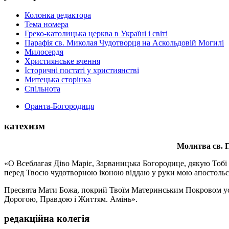
Колонка редактора
Тема номера
Греко-католицька церква в Україні і світі
Парафія св. Миколая Чудотворця на Аскольдовій Могилі
Милосердя
Християнське вчення
Історичні постаті у християнстві
Митецька сторінка
Спільнота
Оранта-Богородиця
катехизм
Молитва св.
П
«О Всеблагая Діво Маріє, Зарваницька Богородице, дякую Тобі з
перед Твоєю чудотворною іконою віддаю у руки мою апостольс
Пресвята Мати Божа, покрий Твоїм Материнським Покровом усіх х
Дорогою, Правдою і Життям. Амінь».
редакційна колегія