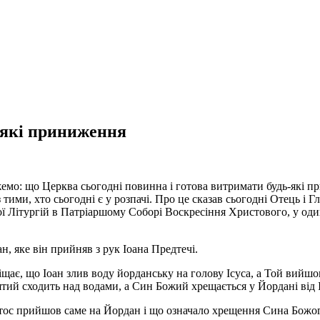
-які приниження
емо: що Церква сьогодні повинна і готова витримати будь-які п
з тими, хто сьогодні є у розпачі. Про це сказав сьогодні Отець 
ої Літургій в Патріаршому Соборі Воскресіння Христового, у оди
н, яке він прийняв з рук Іоана Предтечі.
іщає, що Іоан злив воду йорданську на голову Ісуса, а Той вийшо
ятий сходить над водами, а Син Божий хрещається у Йордані від 
тос прийшов саме на Йордан і що означало хрещення Сина Божог