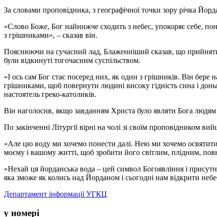
За словами проповідника, з географічної точки зору річка Йорда
«Слово Боже, Бог найнижче сходить з небес, упокоряє себе, пон
з грішниками», – сказав він.
Пояснюючи на сучасний лад, Блаженніший сказав, що прийняти х
були відкинуті тогочасним суспільством.
«І ось сам Бог стає посеред них, як один з грішників. Він бере 
грішниками, щоб повернути людині високу гідність сина і доньк
настоятель греко-католиків.
Він наголосив, якщо завданням Христа було являти Бога людям
По закінченні Літургії вірні на чолі зі своїм проповідником ви
«Але цю воду ми хочемо понести далі. Нею ми хочемо освятити н
моєму і вашому житті, щоб зробити його світлим, плідним, пов
«Нехай ця йорданська вода – цей символ Богоявління і присутно
яка зможе як колись над Йорданом і сьогодні нам відкрити небе
Департамент інформації УГКЦ
у номері