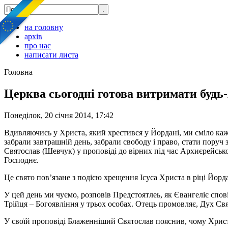
на головну
архів
про нас
написати листа
Головна
Церква сьогодні готова витримати будь
Понеділок, 20 січня 2014, 17:42
Вдивляючись у Христа, який хрестився у Йордані, ми сміло каж
забрали завтрашній день, забрали свободу і право, стати поруч 
Святослав (Шевчук) у проповіді до вірних під час Архиєрейськ
Господнє.
Це свято пов’язане з подією хрещення Ісуса Христа в ріці Йорда
У цей день ми чуємо, розповів Предстоятлеь, як Євангеліє спов
Трійця – Богоявління у трьох особах. Отець промовляє, Дух Св
У своїй проповіді Блаженніший Святослав пояснив, чому Хрис