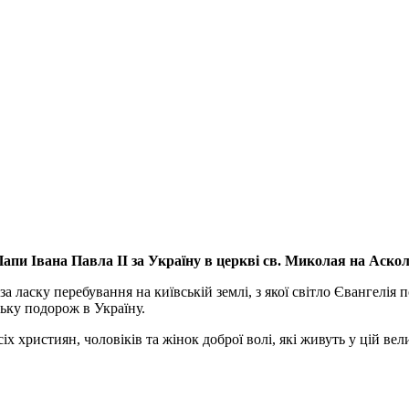
апи Івана Павла ІІ за Україну
в церкві св. Миколая на Аско
а ласку перебування на київській землі, з якої світло Євангелія 
ьку подорож в Україну.
ристиян, чоловіків та жінок доброї волі, які живуть у цій велик