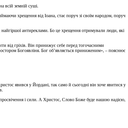
на всій земній суші.
иймаючи хрещення від Іоана, стає поруч зі своїм народом, поруч
і найгіршої антиреклами. Бо це хрещення отримували люди, які
стити від гріхів. Він принижує себе перед тогочасними
простором Богоявліня. Бог об’являється приниженим», – пояснює
истос явився у Йордані, так само й сьогодні він хоче явитися у
в.
 просвічення і сили. А Христос, Слово Боже буде нашою надією,