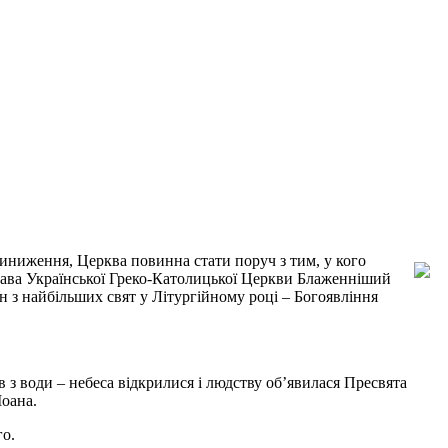
риниження, Церква повинна стати поруч з тим, у кого
і Глава Української Греко-Католицької Церкви Блаженніший
н з найбільших свят у Літургійному році – Богоявління
в з води – небеса відкрилися і людству об’явилася Пресвята
Іоана.
о.