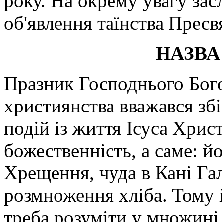
року. На окрему увагу засл
об'явлення таїнства Пресв
НАЗВА
Празник Господнього Бого
християнства вважався збі
подій із життя Ісуса Хрис
божественність, а саме: й
Хрещення, чуда в Кані Га
розмноження хліба. Тому 
треба розуміти у множині,