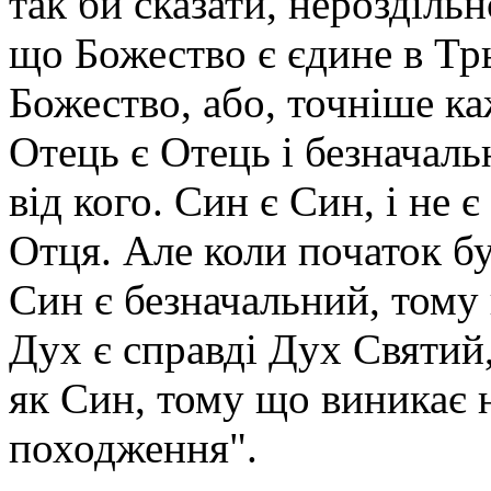
так би сказати, нероздільн
що Божество є єдине в Трь
Божество, або, точніше ка
Отець є Отець і безначаль
від кого. Син є Син, і не 
Отця. Але коли початок бу
Син є безначальний, тому 
Дух є справді Дух Святий,
як Син, тому що виникає н
походження".