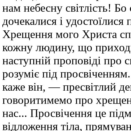
нам небесну світлість! Бо
дочекалися і удостоїлися 
Хрещення мого Христа спр
кожну людину, що приходит
наступній проповіді про 
розуміє під просвіченням
каже він, — пресвітлий ден
говоритимемо про хрещенн
нас... Просвічення це під
відложення тіла, прямуван