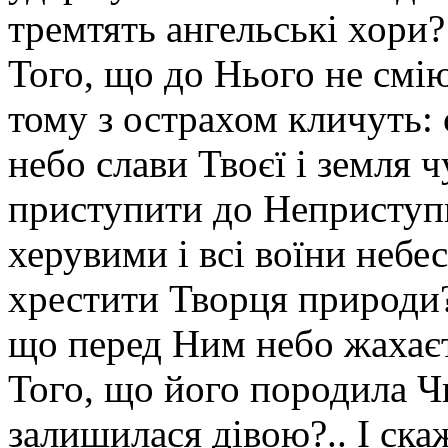
тремтять ангельські хори
Того, що до Нього не смі
тому з острахом кличуть: с
небо слави Твоєї і земля 
приступити до Неприступ
херувими і всі воїни небе
хрестити Творця природи?
що перед Ним небо жахаєт
Того, що його породила Чи
залишилася дівою?.. І ска