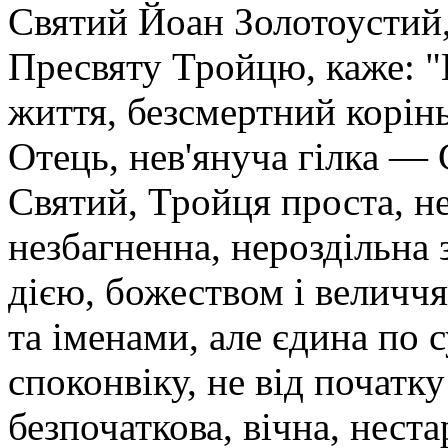
Святий Йоан Золотоустий,
Пресвяту Тройцю, каже: "
життя, безсмертний корін
Отець, нев'януча гілка —
Святий, Тройця проста, н
незбагненна, нероздільна 
дією, божеством і величч
та іменами, але єдина по с
споконвіку, не від початк
безпочаткова, вічна, нест