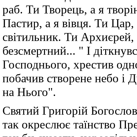
раб. Ти Творець, а я творі
Пастир, а я вівця. Ти Цар, 
світильник. Ти Архиєрей, 
безсмертний... " І діткну
Господнього, хрестив одног
побачив створене небо і Д
на Нього".
Святий Григорій Богослов
так окреслює таїнство Пре