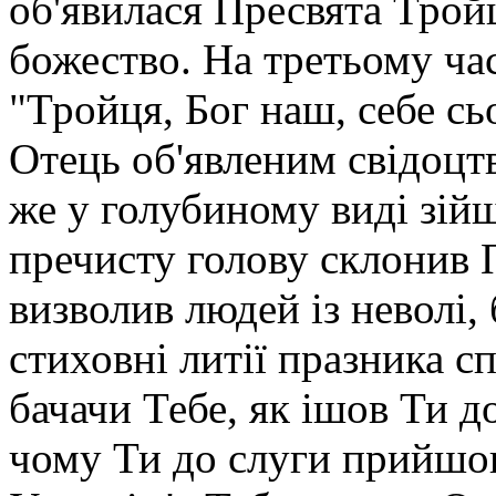
об'явилася Пресвята Трой
божество. На третьому час
"Тройця, Бог наш, себе сь
Отець об'явленим свідоцт
же у голубиному виді зійш
пречисту голову склонив 
визволив людей із неволі,
стиховні литії празника с
бачачи Тебе, як ішов Ти д
чому Ти до слуги прийшов