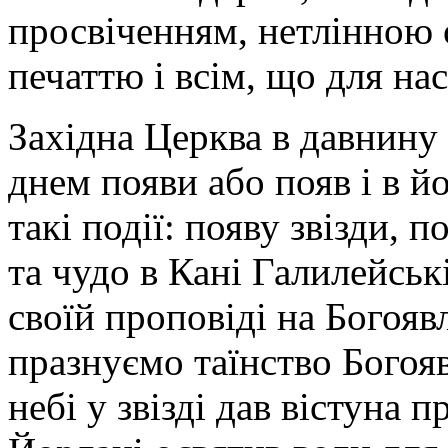
просвіченням, нетлінною 
печаттю і всім, що для нас
Західна Церква в давнину
днем появи або появ і в й
такі події: появу звізди, 
та чудо в Кані Галилейськ
своїй проповіді на Богояв
празнуємо таїнство Богоявл
небі у звізді дав вістуна 