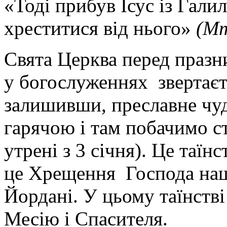
«Тоді прибув Ісус із Гали
хреститися від нього»
(Мт
Свята Церква перед празн
у богослуженнях звертаєт
залишивши, преславне чу
гарячою і там побачимо с
утрені з 3 січня). Це таї
це Хрещення Господа нашо
Йордані. У цьому таїнстві
Месію і Спасителя.