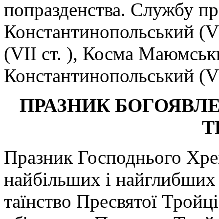
попразденства. Службу пр
Константинопольський (V 
(VII ст. ), Косма Маюмсь
Константинопольський (VIII
ПРАЗНИК БОГОЯВЛЕ
Т
Празник Господнього Хре
найбільших і найглибших 
таїнство Пресвятої Тройц