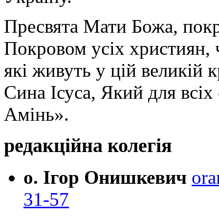
Пресвята Мати Божа, пок
Покровом усіх християн, ч
які живуть у цій великій к
Сина Ісуса, Який для всі
Амінь».
редакційна колегія
о. Ігор Онишкевич
ora
31-57