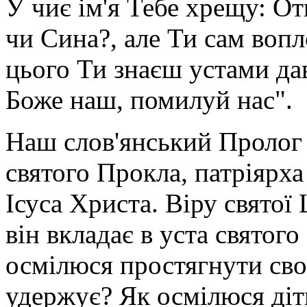
У чиє ім'я Тебе хрещу: От
чи Сина?, але Ти сам вопл
цього Ти знаєш устами дав
Боже наш, помилуй нас".
Наш слов'янський Пролог 
святого Прокла, патріярх
Ісуса Христа. Віру святої
він вкладає в уста святог
осмілюся простягнути сво
удержує? Як осмілюся діт