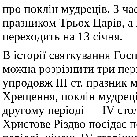
про поклін мудреців. З час
празником Трьох Царів, а
переходить на 13 січня.
В історії святкування Гос
можна розрізнити три пер
упродовж III ст. празник м
Хрещення, поклін мудреців
другому періоді — IV сто
Христове Різдво посідає 