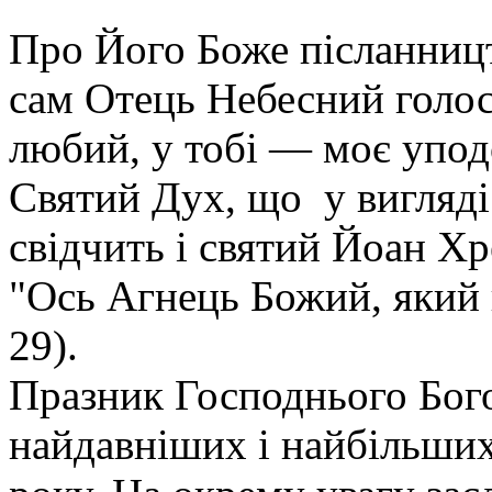
Про Його Боже післанниц
сам Отець Небесний голос
любий, у тобі — моє уподо
Святий Дух, що у вигляді
свідчить і святий Йоан Х
"Ось Агнець Божий, який г
29).
Празник Господнього Бог
найдавніших і найбільши