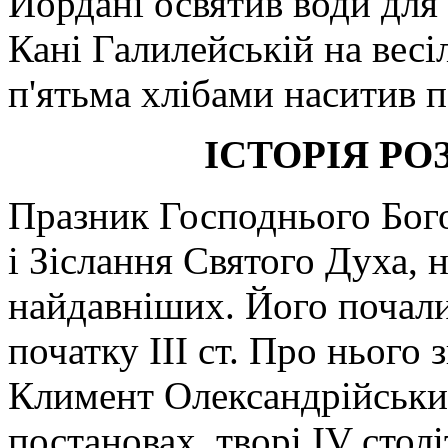
Йордані освятив води для 
Кані Галилейській на весіл
п'ятьма хлібами наситив п
ІСТОРІЯ Р
Празник Господнього Бого
і Зіслання Святого Духа, 
найдавніших. Його почали 
початку III ст. Про нього 
Климент Олександрійський
постановах, творі IV столі