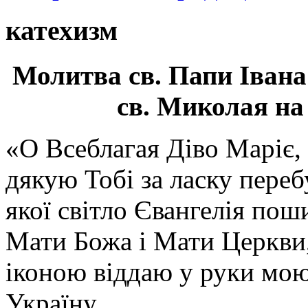
катехизм
Молитва св.
Папи Івана
св. Миколая на
«О Всеблагая Діво Маріє,
дякую Тобі за ласку перебу
якої світло Євангелія поши
Мати Божа і Мати Церкви
іконою віддаю у руки мою
Україну.