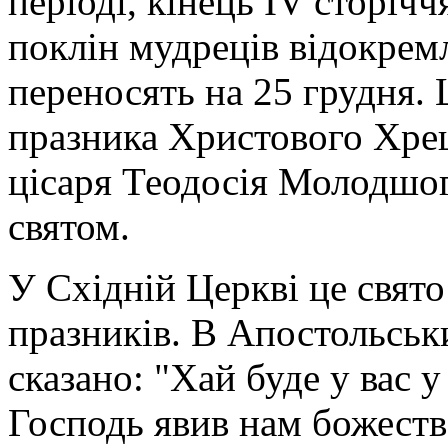
періоді, кінець IV сторіч
поклін мудреців відокрем
переносять на 25 грудня. 
празника Христового Хре
цісаря Теодосія Молодшог
святом.
У Східній Церкві це свят
празників. В Апостольськ
сказано: "Хай буде у вас 
Господь явив нам божество"