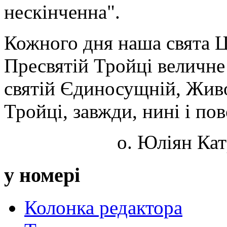
нескінченна".
Кожного дня наша свята Ц
Пресвятій Тройці величне 
святій Єдиносущній, Живо
Тройці, завжди, нині і повс
о. Юліян Кат
у номері
Колонка редактора