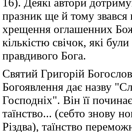
16). Деякі автори дотриму
празник ще й тому звався 
хрещення оглашенних Бож
кількістю свічок, які бул
правдивого Бога.
Святий Григорій Богослов 
Богоявлення дає назву "Сло
Господніх". Він її починає
таїнство... (себто знову 
Різдва), таїнство перемож