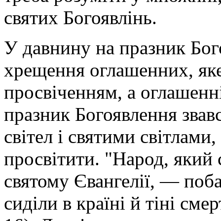
святих Богоявлінь.
У давнину на празник Бог
хрещення оглашенних, яке
просвіченням, а оглашенні
празник Богоявлення звав
світел і святими світлами
просвітити. "Народ, який 
святому Євангелії, — поба
сиділи в країні й тіні смер