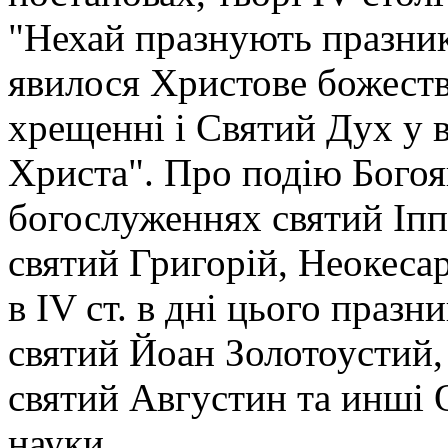
"Нехай празнують празник
явилося Христове божеств
хрещенні і Святий Дух у в
Христа". Про подію Богояв
богослуженнях святий Іппо
святий Григорій, Неокесар
в IV ст. в дні цього празн
святий Йоан Золотоустий,
святий Августин та инші 
науки.