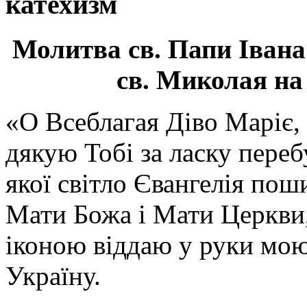
катехизм
Молитва св.
Папи Івана
св. Миколая на
«О Всеблагая Діво Маріє,
дякую Тобі за ласку перебу
якої світло Євангелія поши
Мати Божа і Мати Церкви
іконою віддаю у руки мою
Україну.