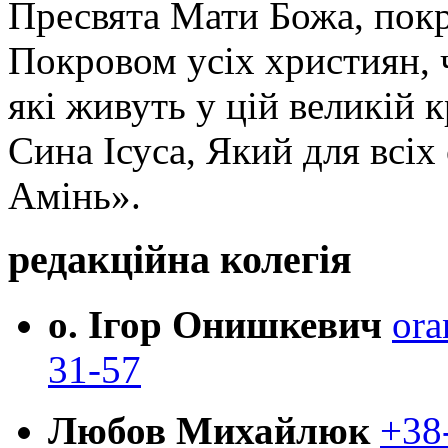
Пресвята Мати Божа, пок
Покровом усіх християн, ч
які живуть у цій великій к
Сина Ісуса, Який для всі
Амінь».
редакційна колегія
о. Ігор Онишкевич
ora
31-57
Любов Михайлюк
+38