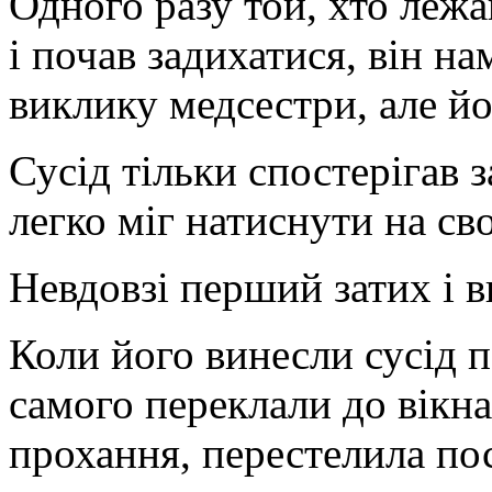
Одного разу той, хто лежа
і почав задихатися, він н
виклику медсестри, але йо
Сусід тільки спостерігав з
легко міг натиснути на св
Невдовзі перший затих і в
Коли його винесли сусід 
самого переклали до вікн
прохання, перестелила по