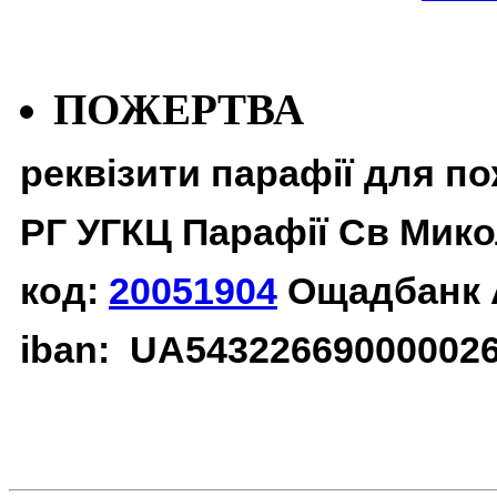
ПОЖЕРТВА
реквізити парафії для п
РГ УГКЦ Парафії Св Мико
код:
20051904
Ощадбанк 
iban: UA54322669000002