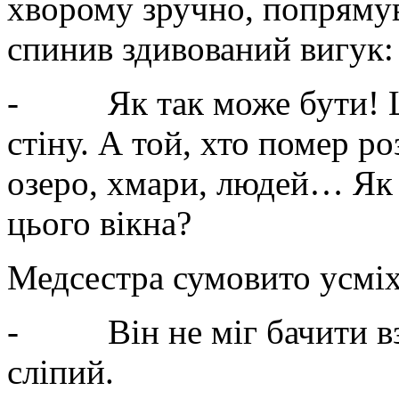
хворому зручно, попрямув
спинив здивований вигук:
- Як так може бути! Це 
стіну. А той, хто помер ро
озеро, хмари, людей… Як ж
цього вікна?
Медсестра сумовито усміх
- Він не міг бачити вза
сліпий.