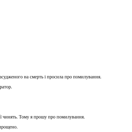
асудженого на смерть і просила про помилування.
ратор.
ї чинять. Тому я прошу про помилування.
 прощено.