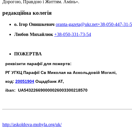
Дорогою, Правдою і Життям. Амінь».
редакційна колегія
о. Ігор Онишкевич
oranta-gazeta@ukr.net
+38-050-447-31-
Любов Михайлюк
+38-050-331-73-54
ПОЖЕРТВА
реквізити парафії для пожертв:
РГ УГКЦ Парафії Св Миколая на Аскольдовій Могилі,
код:
20051904
Ощадбанк АТ,
iban: UA543226690000026003300218570
http://askoldova-mohyla.org/uk/