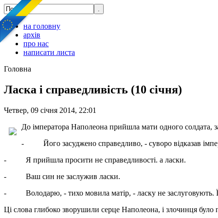
на головну
архів
про нас
написати листа
Головна
Ласка і справедливість (10 січня)
Четвер, 09 січня 2014, 22:01
До імператора Наполеона прийшла мати одного солдата, з
- Його засуджено справедливо, - суворо відказав імпе
- Я прийшла просити не справедливості. а ласки.
- Ваш син не заслужив ласки.
- Володарю, - тихо мовила матір, - ласку не заслуговують. Ї
Ці слова глибоко зворушили серце Наполеона, і злочинця було