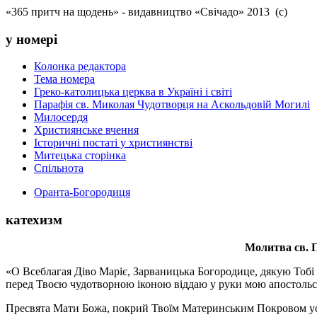
«365 притч на щодень» - видавництво «Свічадо» 2013 (с)
у номері
Колонка редактора
Тема номера
Греко-католицька церква в Україні і світі
Парафія св. Миколая Чудотворця на Аскольдовій Могилі
Милосердя
Християнське вчення
Історичні постаті у християнстві
Митецька сторінка
Спільнота
Оранта-Богородиця
катехизм
Молитва св.
П
«О Всеблагая Діво Маріє, Зарваницька Богородице, дякую Тобі з
перед Твоєю чудотворною іконою віддаю у руки мою апостольс
Пресвята Мати Божа, покрий Твоїм Материнським Покровом усіх х