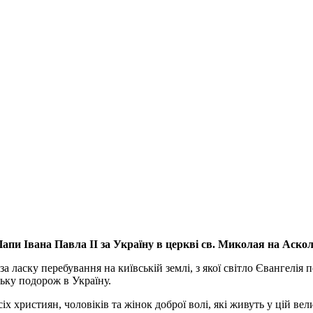
апи Івана Павла ІІ за Україну
в церкві св. Миколая на Аско
а ласку перебування на київській землі, з якої світло Євангелія 
ьку подорож в Україну.
ристиян, чоловіків та жінок доброї волі, які живуть у цій велик