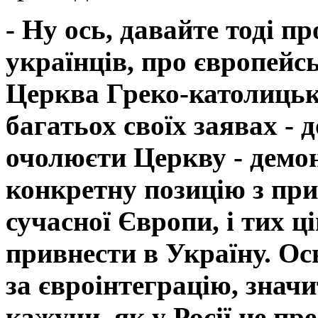
- Ну ось, давайте тоді п
українців, про європейсь
Церква Греко-католицьк
багатьох своїх заявах - д
очолюєти Церкву - демон
конкретну позицію з пр
сучасної Європи, і тих ц
привнести в Україну. Ос
за євроінтеграцію, знач
кажучи, як у Росії це пр