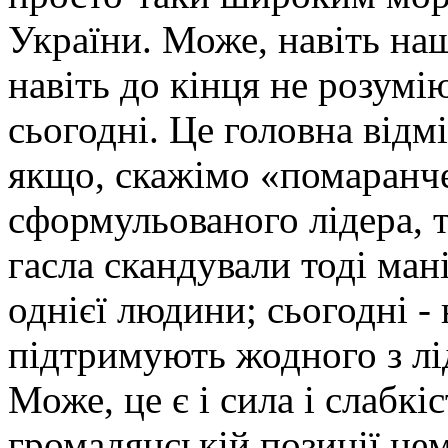
України. Може, навіть наш
навіть до кінця не розум
сьогодні. Це головна відмі
якщо, скажімо «помаранч
сформульованого лідера, 
гасла скандували тоді ман
однієї людини; сьогодні - 
підтримують жодного з лід
Може, це є і сила і слабкі
громадянській позиції нем