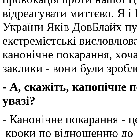
відреагувати миттєво. Я і
України Яків ДовБлайх пу
екстремістські висловлюв
канонічне покарання, хоча 
заклики - вони були зробл
- А, скажіть, канонічне 
увазі?
- Канонічне покарання - ц
кроки по відношенню до 