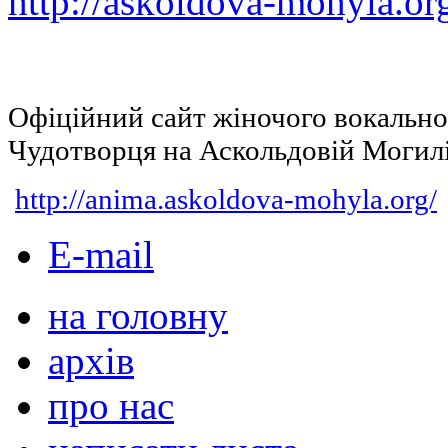
http://askoldova-mohyla.or
Офіційний сайт жіночого вокальн
Чудотворця на Аскольдовій Могил
http://anima.askoldova-mohyla.org/
E-mail
на головну
архів
про нас