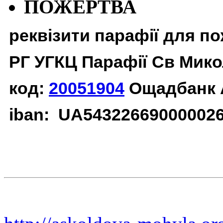
ПОЖЕРТВА
реквізити парафії для п
РГ УГКЦ Парафії Св Мико
код:
20051904
Ощадбанк 
iban: UA54322669000002