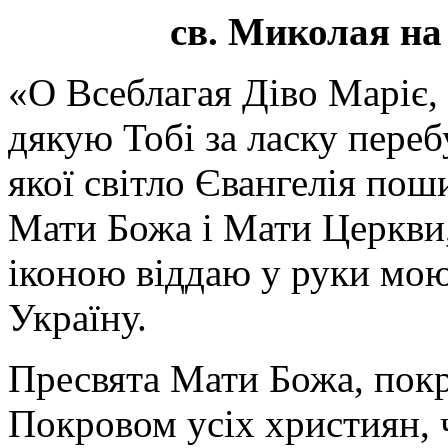
св. Миколая на
«О Всеблагая Діво Маріє,
дякую Тобі за ласку перебу
якої світло Євангелія поши
Мати Божа і Мати Церкви
іконою віддаю у руки мою
Україну.
Пресвята Мати Божа, пок
Покровом усіх християн, ч