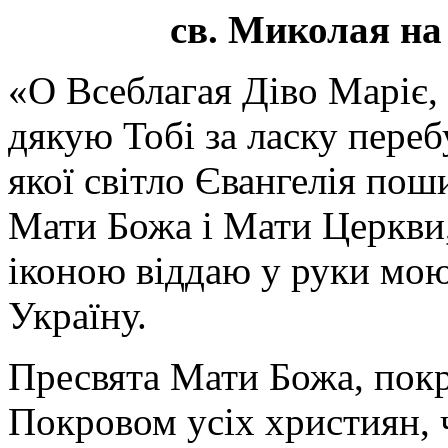
св. Миколая на
«О Всеблагая Діво Маріє,
дякую Тобі за ласку перебу
якої світло Євангелія поши
Мати Божа і Мати Церкви
іконою віддаю у руки мою
Україну.
Пресвята Мати Божа, пок
Покровом усіх християн, ч