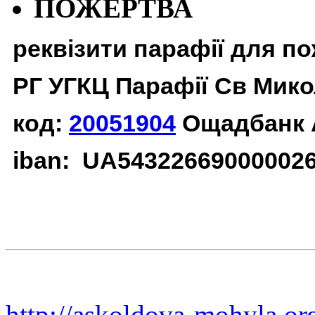
ПОЖЕРТВА
реквізити парафії для п
РГ УГКЦ Парафії Св Мико
код:
20051904
Ощадбанк 
iban: UA54322669000002
http://askoldova-mohyla.or