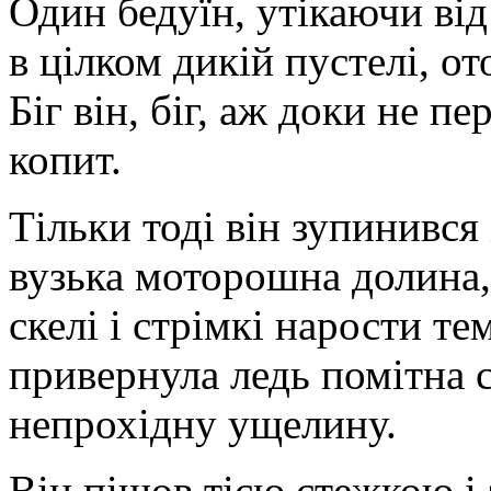
Один бедуїн, утікаючи від
в цілком дикій пустелі, о
Біг він, біг, аж доки не п
копит.
Тільки тоді він зупинився
вузька моторошна долина,
скелі і стрімкі нарости те
привернула ледь помітна 
непрохідну ущелину.
Він пішов тією стежкою і