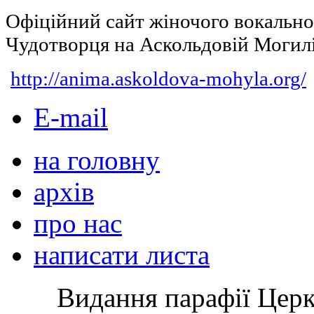
Офіційний сайт жіночого вокальн
Чудотворця на Аскольдовій Могил
http://anima.askoldova-mohyla.org/
E-mail
на головну
архів
про нас
написати листа
Видання парафії Цер