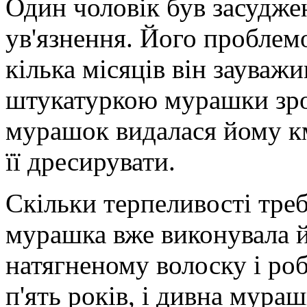
Один чоловік був засудже
ув'язнення. Його проблем
кілька місяців він зауваж
штукатуркою мурашки зроб
мурашок видалася йому км
її дресирувати.
Скільки терпеливості треб
мурашка вже виконувала й
натягненому волоску і ро
п'ять років, і дивна мура