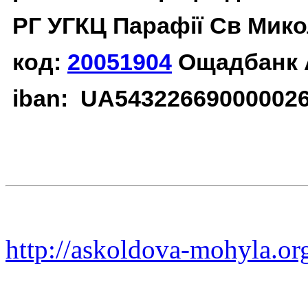
РГ УГКЦ Парафії Св Мико
код:
20051904
Ощадбанк 
iban: UA54322669000002
http://askoldova-mohyla.or