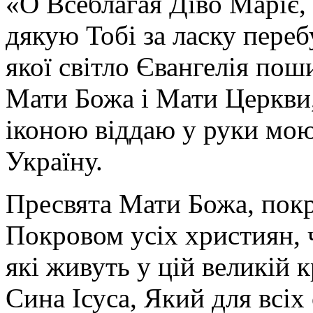
«О Всеблагая Діво Маріє,
дякую Тобі за ласку перебу
якої світло Євангелія поши
Мати Божа і Мати Церкви
іконою віддаю у руки мою
Україну.
Пресвята Мати Божа, пок
Покровом усіх християн, ч
які живуть у цій великій к
Сина Ісуса, Який для всі