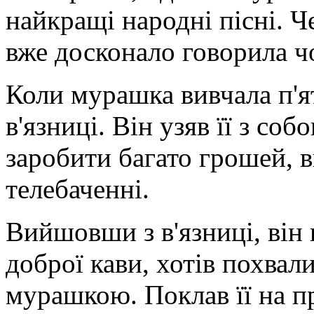
найкращі народні пісні. Че
вже досконало говорила 
Коли мурашка вивчала п'ят
в'язниці. Він узяв її з со
заробити багато грошей, 
телебаченні.
Вийшовши з в'язниці, він 
доброї кави, хотів похва
мурашкою. Поклав її на п