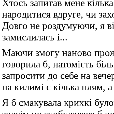
Хтось запитав мене кілька
народитися вдруге, чи за
Довго не роздумуючи, я ві
замислилась і...
Маючи змогу наново прож
говорила б, натомість біл
запросити до себе на вече
на килимі є кілька плям, 
Я б смакувала крихкі було
зовсім не турбувалася б ч