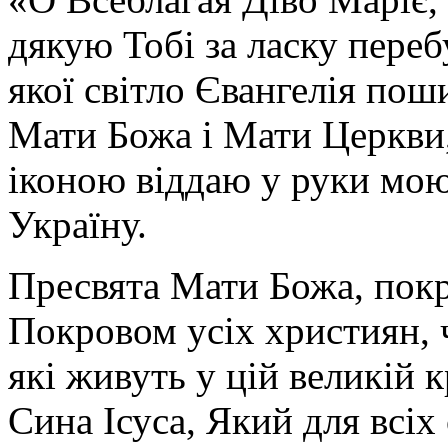
дякую Тобі за ласку перебу
якої світло Євангелія поши
Мати Божа і Мати Церкви
іконою віддаю у руки мою
Україну.
Пресвята Мати Божа, пок
Покровом усіх християн, ч
які живуть у цій великій к
Сина Ісуса, Який для всі