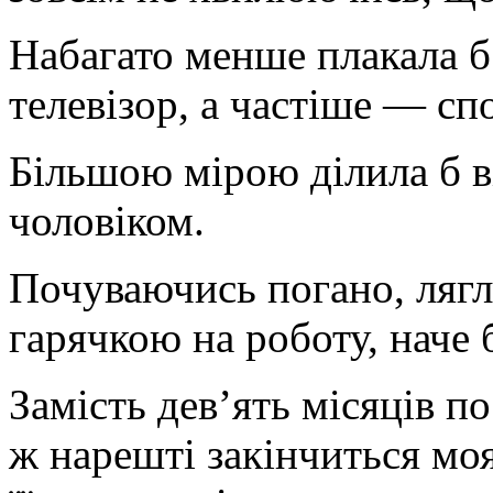
Набагато менше плакала б 
телевізор, а частіше — сп
Більшою мірою ділила б ві
чоловіком.
Почуваючись погано, лягла
гарячкою на роботу, наче б
Замість дев’ять місяців п
ж нарешті закінчиться моя