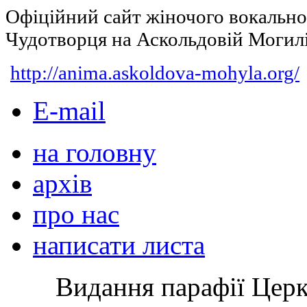
Офіційний сайт жіночого вокальн
Чудотворця на Аскольдовій Могил
http://anima.askoldova-mohyla.org/
E-mail
на головну
архів
про нас
написати листа
Видання парафії Цер