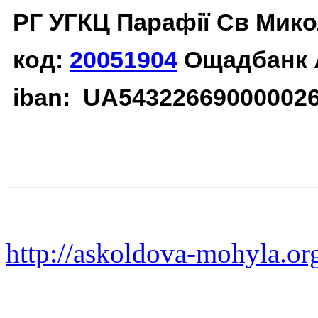
РГ УГКЦ Парафії Св Мико
код:
20051904
Ощадбанк 
iban: UA54322669000002
http://askoldova-mohyla.or