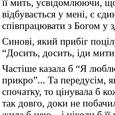
її мить, усвідомлюючи, що
відбувається у мені, є є
співпрацювати з Богом у з
Синові, який прибіг поціл
“Досить, досить, іди митис
Частіше казала б “Я люблю
прикро”... Та передусім, 
спочатку, то цінувала б ко
так довго, доки не побачил
жила б нею... і ніколи б її