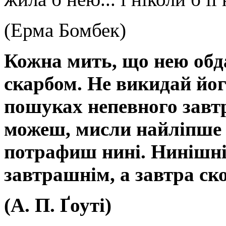
(Ерма Бомбек)
Кожна мить, що нею обда
скарбом. Не викидай йог
пошуках непевного завт
можеш, мисли найліпше 
потрафиш нині. Нинішні
завтрашнім, а завтра ско
(А. П. Ґоуті)