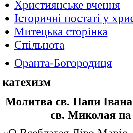
Християнське вчення
Історичні постаті у хри
Митецька сторінка
Спільнота
Оранта-Богородиця
катехизм
Молитва св.
Папи Івана
св. Миколая на
«О Всеблагая Діво Маріє,