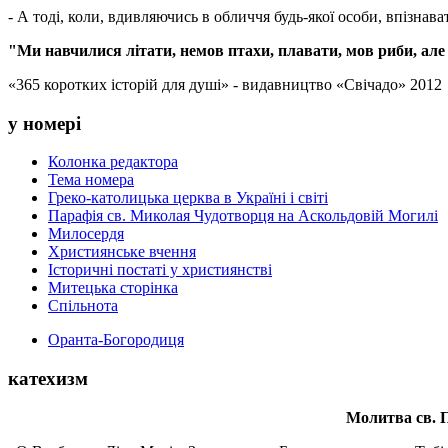
- А тоді, коли, вдивляючись в обличчя будь-якої особи, впізнава
"Ми навчилися літати, немов птахи, плавати, мов риби, ал
«365 коротких історій для душі» - видавництво «Свічадо» 2012
у номері
Колонка редактора
Тема номера
Греко-католицька церква в Україні і світі
Парафія св. Миколая Чудотворця на Аскольдовій Могилі
Милосердя
Християнське вчення
Історичні постаті у християнстві
Митецька сторінка
Спільнота
Оранта-Богородиця
катехизм
Молитва св.
П