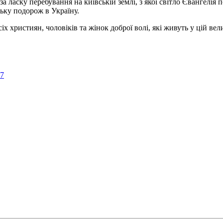
а ласку перебування на київській землі, з якої світло Євангелія 
ьку подорож в Україну.
ристиян, чоловіків та жінок доброї волі, які живуть у цій велик
57