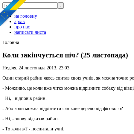
на головну
архів
про нас
написати листа
Головна
Коли закінчується ніч? (25 листопада)
Неділя, 24 листопада 2013, 23:03
Один старий рабин якось спитав своїх учнів, як можна точно роз
- Можливо, це коли вже чітко можна відрізнити собаку від вівці
- Ні, - відповів рабин.
- Або коли можна відрізнити фінікове дерево від фігового?
- Ні, - знову відказав рабин.
- То коли ж? - поспитали учні.