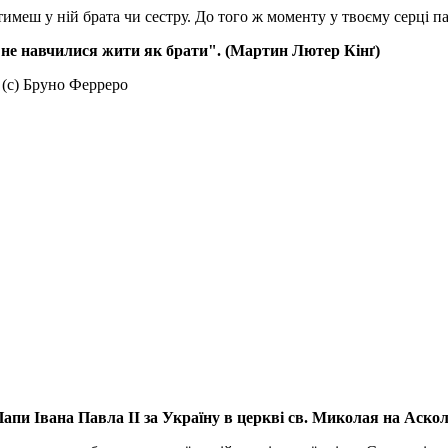
тимеш у ній брата чи сестру. До того ж моменту у твоєму серці па
е не навчилися жити як брати". (Мартин Лютер Кінґ)
 (с) Бруно Ферреро
апи Івана Павла ІІ за Україну
в церкві св. Миколая на Аско