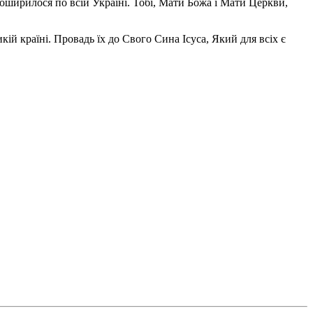
поширилося по всій Україні. Тобі, Мати Божа і Мати Церкви,
ій країні. Провадь їх до Свого Сина Ісуса, Який для всіх є