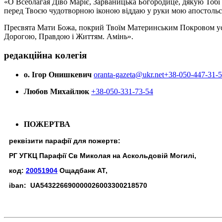
«О Всеблагая Діво Маріє, Зарваницька Богородице, дякую Тобі з
перед Твоєю чудотворною іконою віддаю у руки мою апостольс
Пресвята Мати Божа, покрий Твоїм Материнським Покровом усіх х
Дорогою, Правдою і Життям. Амінь».
редакційна колегія
о. Ігор Онишкевич
oranta-gazeta@ukr.net
+38-050-447-31-
Любов Михайлюк
+38-050-331-73-54
ПОЖЕРТВА
реквізити парафії для пожертв:
РГ УГКЦ Парафії Св Миколая на Аскольдовій Могилі,
код:
20051904
Ощадбанк АТ,
iban: UA543226690000026003300218570