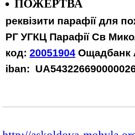
ПОЖЕРТВА
реквізити парафії для п
РГ УГКЦ Парафії Св Мико
код:
20051904
Ощадбанк 
iban: UA54322669000002
http://askoldova-mohyla.or