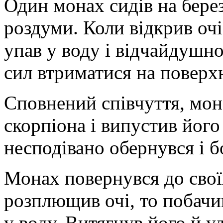
Один монах сидів на берез
роздуми. Коли відкрив очі
упав у воду і відчайдушно
сил втриматися на поверхн
Сповнений співчуття, мона
скорпіона і випустив його
несподівано обернувся і б
Монах повернувся до своїх
розплющив очі, то побачи
у воду. Витягнув його й уд