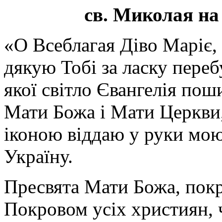
св. Миколая на
«О Всеблагая Діво Маріє,
дякую Тобі за ласку перебу
якої світло Євангелія поши
Мати Божа і Мати Церкви
іконою віддаю у руки мою
Україну.
Пресвята Мати Божа, пок
Покровом усіх християн, ч