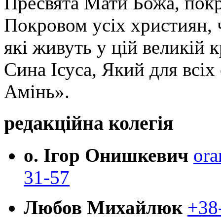
Пресвята Мати Божа, пок
Покровом усіх християн, ч
які живуть у цій великій к
Сина Ісуса, Який для всі
Амінь».
редакційна колегія
о. Ігор Онишкевич
ora
31-57
Любов Михайлюк
+38