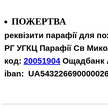
ПОЖЕРТВА
реквізити парафії для п
РГ УГКЦ Парафії Св Мико
код:
20051904
Ощадбанк 
iban: UA54322669000002