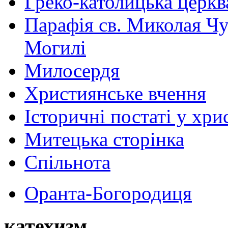
Греко-католицька церква 
Парафія св. Миколая Чу
Могилі
Милосердя
Християнське вчення
Історичні постаті у хри
Митецька сторінка
Спільнота
Оранта-Богородиця
катехизм