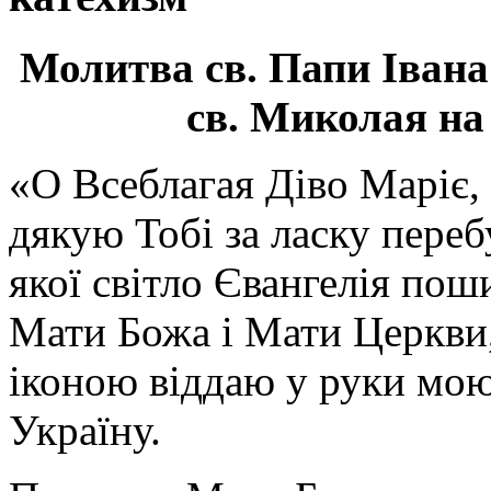
Молитва св.
Папи Івана
св. Миколая на
«О Всеблагая Діво Маріє,
дякую Тобі за ласку перебу
якої світло Євангелія поши
Мати Божа і Мати Церкви
іконою віддаю у руки мою
Україну.