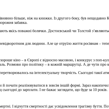
внянно більше, ніж на книжки. Із другого боку, був нещодавно К
порожня забавка.
ають якісь поважні болячки. Достоєвський чи Толстой з’являються
 невідворотним для людини. Але це отруїло життя росіянам – теп
хороше кіно – в Європі є відносно масовою, і конкурує з поп-к
аль. Розмови про політику – в кожній маршрутці. А де чути про 
перетворювалось на інтелектуальну творчість. Сьогодні такої ат
и й почати реалізовуватися в зовсім іншій формі. Зараз накопичи
 сьогодні до зарплати. І не бажає заглядати, що буде за 10 років.
ертні. І відчуття смертності дає усвідомлення трагізму буття. П