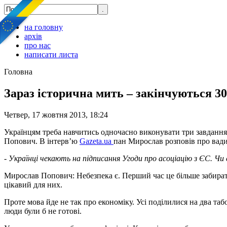
на головну
архів
про нас
написати листа
Головна
Зараз історична мить – закінчуються 3
Четвер, 17 жовтня 2013, 18:24
Українцям треба навчитись одночасно виконувати три завдання
Попович. В інтерв’ю
Gazeta.ua
пан Мирослав розповів про вади
- Українці чекають на підписання Угоди про асоціацію з ЄС. Чи 
Мирослав Попович: Небезпека є. Перший час це більше забират
цікавий для них.
Проте мова йде не так про економіку. Усі поділилися на два та
люди були б не готові.