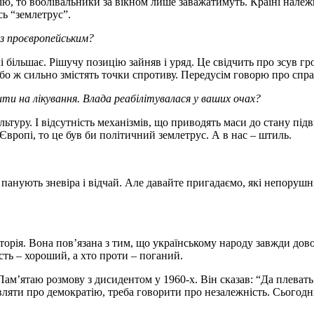
ію, то вболівальники за вікном лише заважатимуть. Країні належ
сь “землетрус”.
з проєвропейським?
ільшає. Рішучу позицію зайняв і уряд. Це свідчить про зсув гром
 або ж сильно змістять точки спротиву. Передусім говорю про сп
и на лікування. Влада реабілітувалася у ваших очах?
ьтуру. І відсутність механізмів, що приводять маси до стану під
вропі, то це був би політичний землетрус. А в нас – штиль.
панують зневіра і відчай. Але давайте пригадаємо, які непорушні 
орія. Вона пов’язана з тим, що українському народу завжди дов
ість – хороший, а хто проти – поганий.
 Пам’ятаю розмову з дисидентом у 1960-х. Він сказав: “Да плева
ляти про демократію, треба говорити про незалежність. Сьогодні