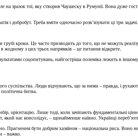
е на зразок тої, яку створив Чаушеску в Румунії. Вона дуже гос
тія і добробут. Треба вміти одночасно розв’язувати ці три задачі.
грубі кроки. Це часто призводить до того, що не можуть реалізу
в жодному з цих трьох напрямків – це питання відкрите.
езультатами соцопитувань, найгостріша полеміка лежить в іншому р
суспільства. Люди відчувають, що за ними – правда, і рухаються
 політична битва.
р, орієнтацію. Лише тоді, коли зачіпають фундаментальні ціннос
, який нас консолідує, – щонайменше наївно. Українці переб’ють 
но. Прагнення бути добрим хазяїном – національна риса. Воно не
и – важко.