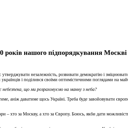
00 років нашого підпорядкування Москві
: утверджувати незалежність, розвивати демократію і зміцнюват
 українців і поділився своїми оптимістичними поглядами на май
є небезпека, що ми розраховуємо на манну з неба?
име, аніж даватиме щось Україні. Треба буде завойовувати євро
бори – хто за Москву, а хто за Європу. Боюсь, якби дати можливіс