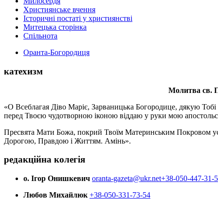
Милосердя
Християнське вчення
Історичні постаті у християнстві
Митецька сторінка
Спільнота
Оранта-Богородиця
катехизм
Молитва св.
П
«О Всеблагая Діво Маріє, Зарваницька Богородице, дякую Тобі з
перед Твоєю чудотворною іконою віддаю у руки мою апостольс
Пресвята Мати Божа, покрий Твоїм Материнським Покровом усіх х
Дорогою, Правдою і Життям. Амінь».
редакційна колегія
о. Ігор Онишкевич
oranta-gazeta@ukr.net
+38-050-447-31-
Любов Михайлюк
+38-050-331-73-54