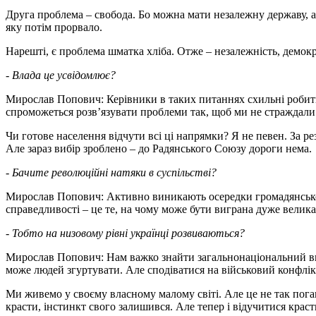
Друга проблема – свобода. Бо можна мати незалежну державу, ал
яку потім прорвало.
Нарешті, є проблема шматка хліба. Отже – незалежність, демокра
- Влада це усвідомлює?
Мирослав Попович: Керівники в таких питаннях схильні робити 
спроможеться розв’язувати проблеми так, щоб ми не страждали 
Чи готове населення відчути всі ці напрямки? Я не певен. За р
Але зараз вибір зроблено – до Радянського Союзу дороги нема.
- Бачите революційні натяки в суспільстві?
Мирослав Попович: Активно виникають осередки громадянського 
справедливості – це те, на чому може бути виграна дуже велика
- Тобто на низовому рівні українці розвиваються?
Мирослав Попович: Нам важко знайти загальнонаціональний вибі
може людей згуртувати. Але сподіватися на військовий конфлікт
Ми живемо у своєму власному малому світі. Але це не так пога
красти, інстинкт свого залишився. Але тепер і відучитися краст