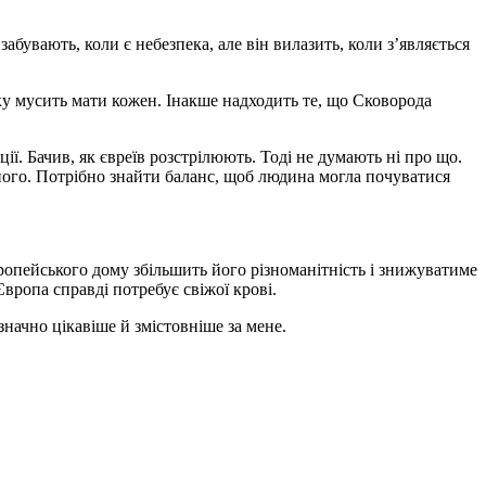
бувають, коли є небезпека, але він вилазить, коли з’являється
баку мусить мати кожен. Інакше надходить те, що Сковорода
ії. Бачив, як євреїв розстрілюють. Тоді не думають ні про що.
еного. Потрібно знайти баланс, щоб людина могла почуватися
опейського дому збільшить його різноманітність і знижуватиме
вропа справді потребує свіжої крові.
значно цікавіше й змістовніше за мене.