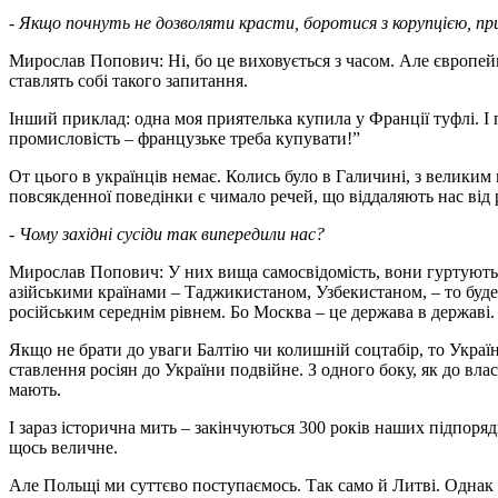
- Якщо почнуть не дозволяти красти, боротися з корупцією, пр
Мирослав Попович: Ні, бо це виховується з часом. Але європей­
ставлять собі такого запитання.
Інший приклад: одна моя приятелька купила у Франції туфлі. І 
промисловість – французьке треба купувати!”
От цього в українців немає. Колись було в Галичині, з велики
повсякденної поведінки є чимало речей, що віддаляють нас від
- Чому західні сусіди так випередили нас?
Мирослав Попович: У них вища самосвідомість, вони гуртуються
азійськими країнами – Таджикистаном, Узбекистаном, – то буде
російським середнім рівнем. Бо Москва – це держава в державі.
Якщо не брати до уваги Балтію чи колишній соцтабір, то Україна
ставлення росіян до України подвійне. З одного боку, як до власн
мають.
І зараз історична мить – закінчуються 300 років наших підпоря
щось величне.
Але Польщі ми суттєво поступаємось. Так само й Литві. Однак ва