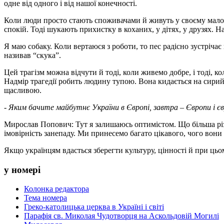
одне від одного і від нашої конечності.
Коли люди просто стають споживачами й живуть у своєму малому 
спокій. Тоді шукають прихистку в коханих, у дітях, у друзях. Н
Я маю собаку. Коли вертаюся з роботи, то пес радісно зустрічає
називав “скука”.
Цей трагізм можна відчути й тоді, коли живемо добре, і тоді, к
Надмір трагедії робить людину тупою. Вона кидається на сирий
щасливою.
- Яким бачите майбутнє України в Європі, завтра – Європи і є
Мирослав Попович: Тут я залишаюсь оптимістом. Що більша різ
імовірність занепаду. Ми принесемо багато цікавого, чого вони
Якщо українцям вдасться зберегти культуру, цінності й при цьо
у номері
Колонка редактора
Тема номера
Греко-католицька церква в Україні і світі
Парафія св. Миколая Чудотворця на Аскольдовій Могилі