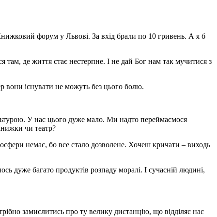
нижковий форум у Львові. За вхід брали по 10 гривень. А я б
 там, де життя стає нестерпне. І не дай Бог нам так мучитися з
ер вони існувати не можуть без цього болю.
ультурою. У нас цього дуже мало. Ми надто переймаємося
книжки чи театр?
мосфери немає, бо все стало дозволене. Хочеш кричати – виходь
лось дуже багато продуктів розпаду моралі. І сучасній людині,
отрібно замислитись про ту велику дистанцію, що відділяє нас