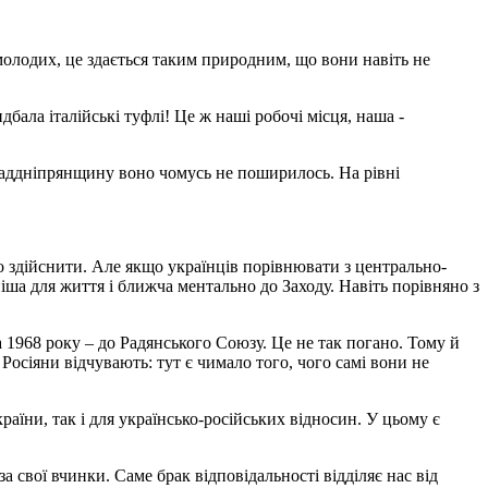
молодих, це здається та­ким природним, що вони навіть не
ала італійські ­туфлі! Це ж наші робочі місця, наша ­
 Наддніпрянщину воно чомусь не поширилось. На рівні
о здійснити. Але якщо українців порівнювати з центрально­
ша для життя і ближча ментально до Заходу. Навіть порівняно з
а 1968 року – до Радянського Союзу. Це не так погано. Тому й
. Росіяни відчувають: тут є чимало того, чого самі вони не
аїни, так і для українсько-російських відносин. У цьому є
 свої вчинки. Саме брак відповідальності відділяє нас від