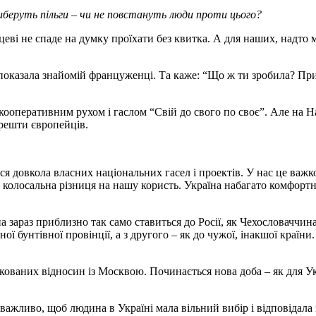
иберуть пільги – чи не повстануть люди проти цього?
цеві не спаде на думку проїхати без квитка. А для наших, надто 
показала знайомій француженці. Та каже: “Що ж ти зробила? Придб
м кооперативним рухом і гаслом “Свій до свого по своє”. Але на
 решти європейців.
 довкола власних національних гасел і проектів. У нас це важк
 колосальна різниця на нашу користь. Україна набагато комфортні
 зараз приблизно так само ставиться до Росії, як Чехо­словаччин
ої бунтівної провінції, а з другого – як до чужої, інакшої країни
дкованих відносин із Москвою. Починається нова доба – як для Укр
жливо, щоб людина в Україні мала вільний вибір і відповідала за