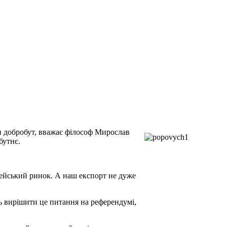
и добробут, вважає філософ Мирослав
бутнє.
пейський ринок. А наш експорт не дуже
ть вирішити це питання на референдумі,