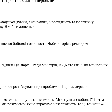
ить пройти складний період, це
адської думки, еконо­мічну необхідність та політичну
раву Юлії Тимошенко.
вищеної бойової готовності. Якби історія з ректором
будівлі ЦК партії, Ради міністрів, КДБ стояли, і які манюсінькі
одилося розв’язувати три проблеми. Перша: державна
ть я хотел на вашу независимость. Мне нужна свобода!” Потім
 ми розуміємо: якщо втратимо незалежність, то ці тонкощі –