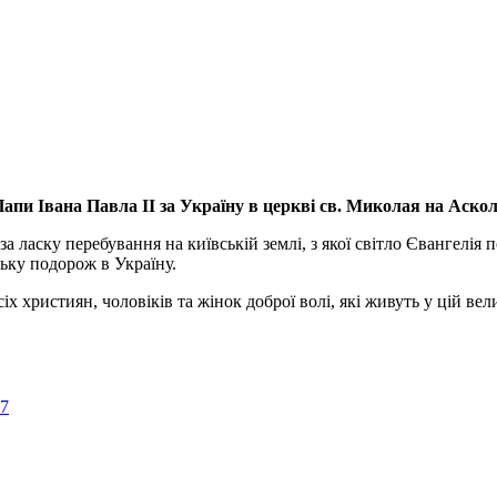
апи Івана Павла ІІ за Україну
в церкві св. Миколая на Аско
а ласку перебування на київській землі, з якої світло Євангелія 
ьку подорож в Україну.
ристиян, чоловіків та жінок доброї волі, які живуть у цій велик
57