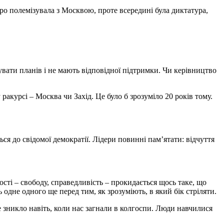
тро полемізувала з Москвою, проте всередині була диктатура,
вати планів і не мають відповідної підтримки. Чи керівництво
акурсі – Москва чи Захід. Це було б зрозуміло 20 років тому.
 до свідомої демократії. Лідери повинні пам’ятати: відчуття
ті – свободу, справедливість – прокидається щось таке, що
одне одного ще перед тим, як зрозуміють, в який бік стріляти.
 зникло навіть, коли нас загнали в колгоспи. Люди навчилися