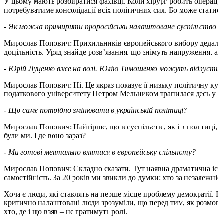
У цьому мають розбиратися фахівці. Коли хірург робить операц
потребуватиме консолідації всіх політичних сил. Бо може стати
- Як можна примирити проросійськи налаштоване суспільство 
Мирослав Попович: Прихильників європейського вибору дедалі б
доцільність. Уряд знайде розв’язання, що знімуть напруження,
- Юрій Луценко вже на волі. Юлію Тимошенко можуть відпустит
Мирослав Попович: Ні. Це якраз показує її низьку політичну кул
податкового університету Петром Мельником трапилася десь у Є
- Що саме потрібно змінювати в українській політиці?
Мирослав Попович: Найгірше, що в суспільстві, як і в політиці, 
були ми. І де воно зараз?
- Ми готові ментально влитися в європейську спільноту?
Мирослав Попович: Складно сказати. Тут наявна драматична іст
самостійність. За 20 років ми звикли до думки: хто за незалежн
Хоча є люди, які ставлять на перше місце проблему демократії.
критично налаштовані люди зрозуміли, що перед тим, як розмов
хто, де і що взяв – не гратимуть ролі.