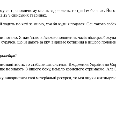
світі, сповненому малих задоволень, то трагізм більшає. Його за
авіть у свійських тваринах.
 й ходить по хаті за мною, хоч би куди я подався. Ось такого со
оли погано. Я пам’ятаю військовополонених часів німецької окупац
 бурячок, що їй дають за їжу, вириває ботвиння в іншого полон
вропейців?
номанітність, то стабільніша система. Входження України до Євр
 ще не знають. З іншого боку, немало корисного отримаємо. Але Є
му використати свої матеріальні ресурси, то мої онуки житимуть 