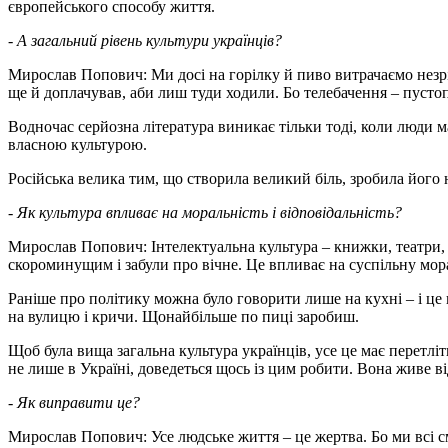
європейського способу життя.
- А загальний рівень культури українців?
Мирослав Попович: Ми досі на горілку й пиво витрачаємо не­зрі
ще й доплачував, аби лиш туди ходили. Бо телебачення – пусто
Водночас серйозна література виникає тільки тоді, коли люди м
власною культурою.
Російська велика тим, що створила великий біль, зробила його
- Як культура впливає на моральність і відповідальність?
Мирослав Попович: Інтелектуальна культура – книжки, театри, 
скороминущим і забули про вічне. Це впливає на суспільну мор
Раніше про політику можна було говорити лише на кухні – і це 
на вулицю і кричи. Щонайбільше по пиці заробиш.
Щоб була вища загальна культура українців, усе це має перетліт
не лише в Україні, доведеться щось із цим робити. Вона живе від
- Як виправити це?
Мирослав Попович: Усе людське життя – це жертва. Бо ми всі см