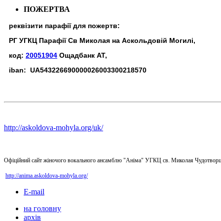
ПОЖЕРТВА
реквізити парафії для пожертв:
РГ УГКЦ Парафії Св Миколая на Аскольдовій Могилі,
код:
20051904
Ощадбанк АТ,
iban: UA543226690000026003300218570
http://askoldova-mohyla.org/uk/
Офіційний сайт жіночого вокального ансамблю "Аніма" УГКЦ св. Миколая Чудотворц
http://anima.askoldova-mohyla.org/
E-mail
на головну
архів