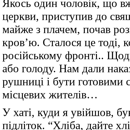
Якось один чоловік, що вж
церкви, приступив до свя
майже з плачем, почав роз
кров’ю. Сталося це тоді, 
російському фронті.. Щодн
або голоду. Нам дали нака
рушниці і бути готовими 
місцевих жителів…
У хаті, куди я увійшов, бу
підліток. “Хліба, дайте х