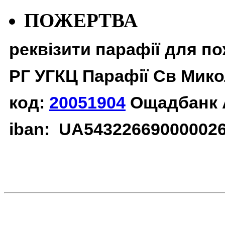
ПОЖЕРТВА
реквізити парафії для п
РГ УГКЦ Парафії Св Мико
код:
20051904
Ощадбанк 
iban: UA54322669000002