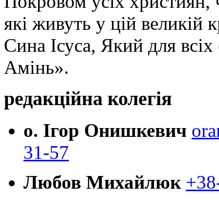
Покровом усіх християн, ч
які живуть у цій великій к
Сина Ісуса, Який для всі
Амінь».
редакційна колегія
о. Ігор Онишкевич
ora
31-57
Любов Михайлюк
+38