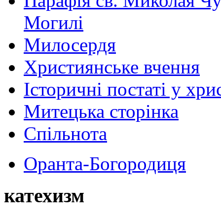
Парафія св. Миколая Чу
Могилі
Милосердя
Християнське вчення
Історичні постаті у хри
Митецька сторінка
Спільнота
Оранта-Богородиця
катехизм