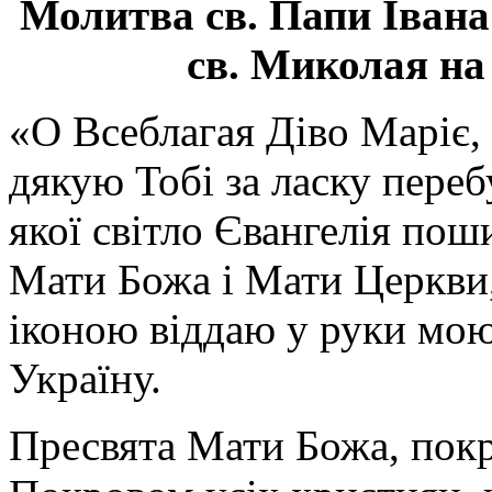
Молитва св.
Папи Івана
св. Миколая на
«О Всеблагая Діво Маріє,
дякую Тобі за ласку перебу
якої світло Євангелія поши
Мати Божа і Мати Церкви
іконою віддаю у руки мою
Україну.
Пресвята Мати Божа, пок