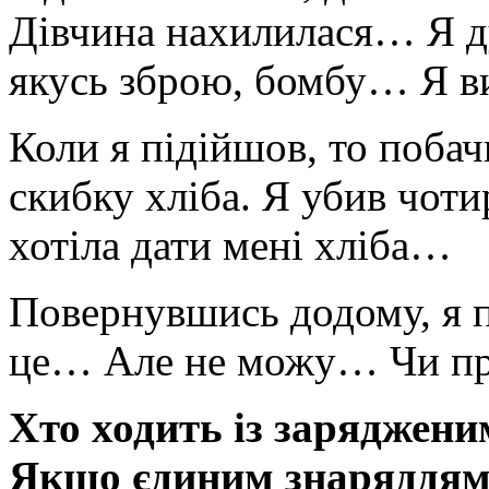
Дівчина нахилилася… Я ду
якусь зброю, бомбу… Я 
Коли я підійшов, то побач
скибку хліба. Я убив чоти
хотіла дати мені хліба…
Повернувшись додому, я п
це… Але не можу… Чи про
Хто ходить із заряджени
Якщо єдиним знаряддям, 