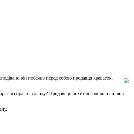
есподівано він побачив перед собою продавця краваток.
ирає зі спраги і голоду? Продавець похитав головою і пішов
ану.