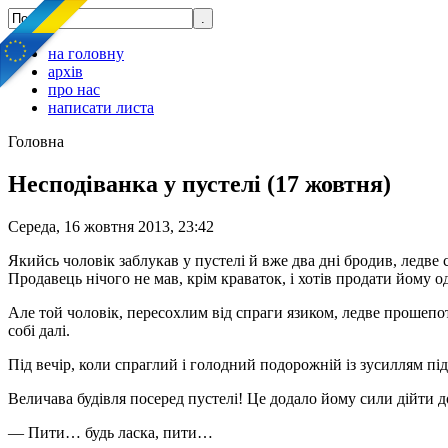
на головну
архів
про нас
написати листа
Головна
Несподіванка у пустелі (17 жовтня)
Середа, 16 жовтня 2013, 23:42
Якийсь чоловік заблукав у пустелі й вже два дні бродив, ледв
Продавець нічого не мав, крім краваток, і хотів продати йому о
Але той чоловік, пересохлим від спраги язиком, ледве прошепот
собі далі.
Під вечір, коли спраглий і голодний подорожній із зусиллям підн
Величава будівля посеред пустелі! Це додало йому сили дійти до
— Пити… будь ласка, пити…