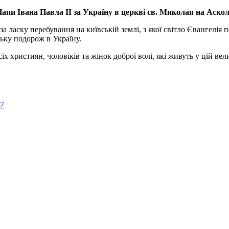
апи Івана Павла ІІ за Україну
в церкві св. Миколая на Аско
а ласку перебування на київській землі, з якої світло Євангелія 
ьку подорож в Україну.
ристиян, чоловіків та жінок доброї волі, які живуть у цій велик
57