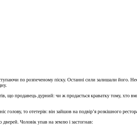
е ступаючи по розпеченому піску. Останні сили залишали його. Н
дну.
ів, що продавець дурний: чи ж продається краватку тому, хто вм
іс голову, то отетерів: він зайшов на подвір’я розкішного рестор
 дверей. Чоловік упав на землю і застогнав: