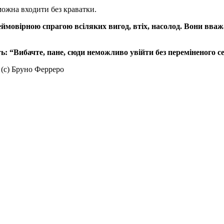
ожна входити без краватки.
з неймовірною спрагою всіляких вигод, втіх, насолод. Вони вв
ь: “Вибачте, пане, сюди неможливо увійти без переміненого с
 (с) Бруно Ферреро