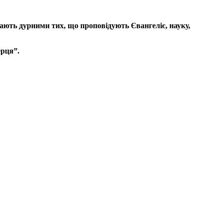
ажають дурними тих, що проповідують Євангеліє, науку,
ерця”.