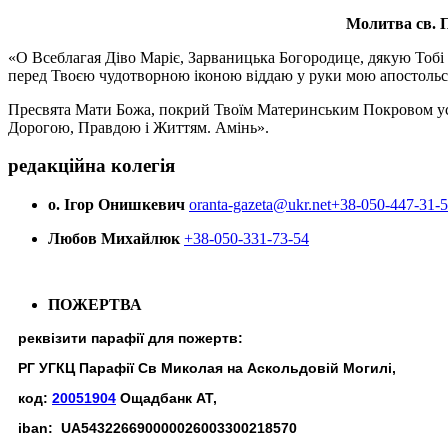
Молитва св.
П
«О Всеблагая Діво Маріє, Зарваницька Богородице, дякую Тобі з
перед Твоєю чудотворною іконою віддаю у руки мою апостольс
Пресвята Мати Божа, покрий Твоїм Материнським Покровом усіх х
Дорогою, Правдою і Життям. Амінь».
редакційна колегія
о. Ігор Онишкевич
oranta-gazeta@ukr.net
+38-050-447-31-
Любов Михайлюк
+38-050-331-73-54
ПОЖЕРТВА
реквізити парафії для пожертв:
РГ УГКЦ Парафії Св Миколая на Аскольдовій Могилі,
код:
20051904
Ощадбанк АТ,
iban: UA543226690000026003300218570