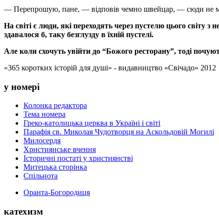
— Перепрошую, пане, — відповів чемно швейцар, — сюди не м
На світі є люди, які переходять через пустелю цього світу 
здавалося б, таку безглузду в їхній пустелі.
Але коли схочуть увійти до “Божого ресторану”, тоді почуют
«365 коротких історій для душі» - видавництво «Свічадо» 2012
у номері
Колонка редактора
Тема номера
Греко-католицька церква в Україні і світі
Парафія св. Миколая Чудотворця на Аскольдовій Могилі
Милосердя
Християнське вчення
Історичні постаті у християнстві
Митецька сторінка
Спільнота
Оранта-Богородиця
катехизм