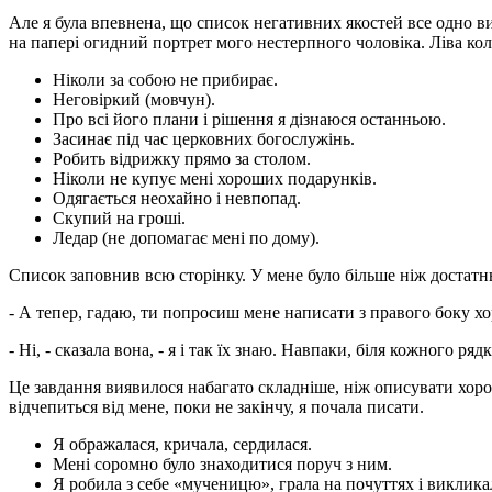
Але я була впевнена, що список негативних якостей все одно ви
на папері огидний портрет мого нестерпного чоловіка. Ліва к
Ніколи за собою не прибирає.
Неговіркий (мовчун).
Про всі його плани і рішення я дізнаюся останньою.
Засинає під час церковних богослужінь.
Робить відрижку прямо за столом.
Ніколи не купує мені хороших подарунків.
Одягається неохайно і невпопад.
Скупий на гроші.
Ледар (не допомагає мені по дому).
Список заповнив всю сторінку. У мене було більше ніж достатн
- А тепер, гадаю, ти попросиш мене написати з правого боку хо
- Ні, - сказала вона, - я і так їх знаю. Навпаки, біля кожного 
Це завдання виявилося набагато складніше, ніж описувати хорош
відчепиться від мене, поки не закінчу, я почала писати.
Я ображалася, кричала, сердилася.
Мені соромно було знаходитися поруч з ним.
Я робила з себе «мученицю», грала на почуттях і викликал