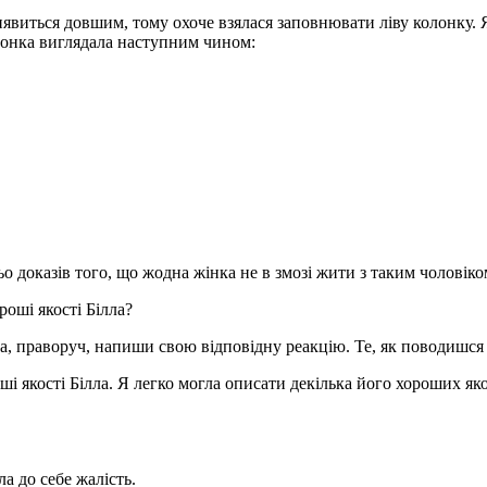
явиться довшим, тому охоче взялася заповнювати ліву колонку. Я
олонка виглядала наступним чином:
ьо доказів того, що жодна жінка не в змозі жити з таким чолові
роші якості Білла?
рядка, праворуч, напиши свою відповідну реакцію. Те, як поводишся
і якості Білла. Я легко могла описати декілька його хороших яко
а до себе жалість.