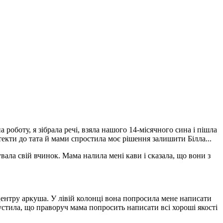
а роботу, я зібрала речі, взяла нашого 14-місячного сина і пішла
текти до тата й мами спростила моє рішення залишити Білла...
вала свій вчинок. Мама налила мені кави і сказала, що вони з
центру аркуша. У лівій колонці вона попросила мене написати
устила, що праворуч мама попросить написати всі хороші якості