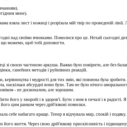
овчанням).
егідним мене).
а взяла лист і ножиці і розрізала мій твір по проведеній лінії. Л
сьогодні над своїми вчинками. Помолися про це. Нехай сьогодні д
, що можемо, щоб тобі допомогти.
тці зі своєю частиною аркуша. Важко було повірити, але без бал
дінки, ганебних методів і руйнівних реакцій.
, керівництва і мудрості для тих змін, які повинна була зробит
ла, наскільки абсурдні вони були. Там не було нічого аморальног
овіком - не досконалим, але хорошим.
ти його у хворобі і в здоров'ї. Бути з ним в печалі і в радості. Я 
його цим ранком через дріб'язкові помилки.
вала себе набагато краще. Тепер я відчувала мир, спокій і подяку.
ти його життя. Через свою дріб'язкову прискіпливість і підвище