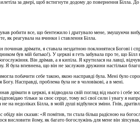
летіла за двері, щоб встигнути додому до повернення Білла. До т
вжував робити все, що бентежило і дратувало мене, змушуючи вибух
а те, як реагувала на вчинки і ставлення Білла.
 він починав дрімати, я ставала нездатною поклонятися Богові і с
иком був мій батько!). У церкві я геть забувала про те, що Білл 
гослужіння. Він дрімав, а я кипіла. Я крутилася на лавці, відч
у. Я була впевнена, що він не заслужив дружини настільки благоч
 змогла побачити себе такою, якою насправді була. Мені було сор
Богу. Насправді, проблема була не в чоловікові, а в мені.
ав дрімати в церкві, я відводила свій погляд від нього і себе зос
відповідаю тільки за своє серце, тому всі свої сили і увагу я нап
не на недоліках Білла, в моїй душі відбулися зміни. Гнів, дратівл
ас обіду він сказав: «Я помітив, ти стала більш радісною на богос
ся висловити йому, як багато богослужінь для мене він зіпсував,