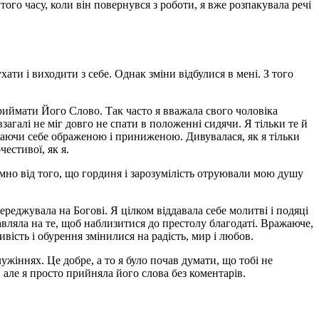
ого часу, коли він повернувся з роботи, я вже розпакувала речі
ати і виходити з себе. Однак зміни відбулися в мені. З того
приймати Його Слово. Так часто я вважала свого чоловіка
взагалі не міг довго не спати в положенні сидячи. Я тільки те й
уваючи себе ображеною і приниженою. Дивувалася, як я тільки
естивої, як я.
омно від того, що гординя і зарозумілість отруювали мою душу
ереджувала на Богові. Я цілком віддавала себе молитві і подяці
равляла на те, щоб наблизитися до престолу благодаті. Вражаюче,
ивість і обурення змінилися на радість, мир і любов.
лужіннях. Це добре, а то я було почав думати, що тобі не
 але я просто прийняла його слова без коментарів.