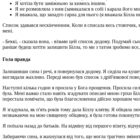
Я хотіла бути заміжньою за кимось іншим.
Я не розмовляла з ним (замикалася в собі і карала його м
Я вважала, що занадто гарна для нього (я вважала Білла н
Список здавався нескінченним. Коли я списала весь стовпчик, мам
мені.
- Беккі, - сказала вона, - візьми цей список додому. Подумай 
раніше будеш хотіти залишити Білла, то ми з татом зробимо все
Гола правда
Залишивши сина і речі, я повернулася додому. Я сиділа на куше
виглядали жахливо. Переді мною був список з дріб'язкової пове
Наступні кілька годин я просила у Бога прощення. Просила сили
була. Мені важко стало навіть згадувати описані мною гріхи Біл
перестала помічати, що була благословенна дійсно хорошим чол
Я згадувала, як п'ять років тому дала Біллу клятву. Я обіцяла люби
незважаючи на мою священну обіцянку, я була готова покинути 
Я поїхала назад до батьків. На відміну від першого візиту, відчу
Забираючи сина, я жахнулася від того, що могла трагічно зміни