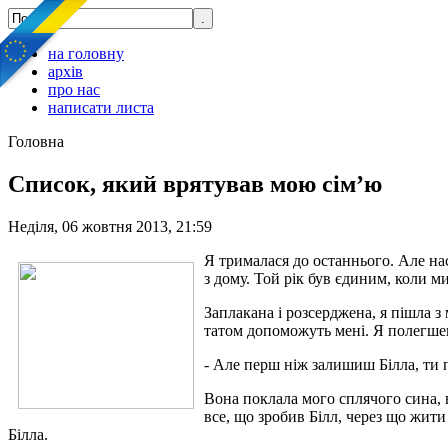
на головну
архів
про нас
написати листа
Головна
Список, який врятував мою сім’ю
Неділя, 06 жовтня 2013, 21:59
Я трималася до останнього. Але наст
з дому. Той рік був єдиним, коли м
Заплакана і розсерджена, я пішла з
татом допоможуть мені. Я полегшен
- Але перш ніж залишиш Білла, ти 
Вона поклала мого сплячого сина, 
все, що зробив Білл, через що жит
Білла.