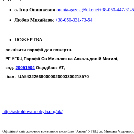
о. Ігор Онишкевич
oranta-gazeta@ukr.net
+38-050-447-31-
Любов Михайлюк
+38-050-331-73-54
ПОЖЕРТВА
реквізити парафії для пожертв:
РГ УГКЦ Парафії Св Миколая на Аскольдовій Могилі,
код:
20051904
Ощадбанк АТ,
iban: UA543226690000026003300218570
http://askoldova-mohyla.org/uk/
Офіційний сайт жіночого вокального ансамблю "Аніма" УГКЦ св. Миколая Чудотворц