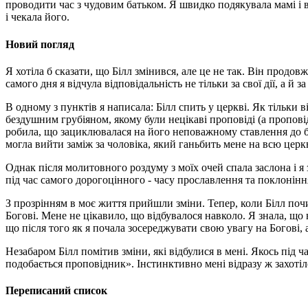
проводити час з чудовим батьком. Я швидко подякувала мамі і ви
і чекала його.
Новий погляд
Я хотіла б сказати, що Білл змінився, але це не так. Він продо
самого дня я відчула відповідальність не тільки за свої дії, а й з
В одному з пунктів я написала: Білл спить у церкві. Як тільки
бездушним грубіяном, якому були нецікаві проповіді (а проповідн
робила, що зациклювалася на його неповажному ставлення до бо
могла вийти заміж за чоловіка, який ганьбить мене на всю церкв
Однак після молитовного роздуму з моїх очей спала заслона і я
під час самого дорогоцінного - часу прославлення та поклоніння 
З прозрінням в моє життя прийшли зміни. Тепер, коли Білл почин
Богові. Мене не цікавило, що відбувалося навколо. Я знала, що 
що після того як я почала зосереджувати свою увагу на Богові, а 
Незабаром Білл помітив зміни, які відбулися в мені. Якось під ч
подобається проповідник». Інстинктивно мені відразу ж захотіло
Переписаний список