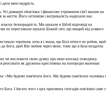
і дати мені мудрість.
. Усі домашні обов'язки і фінансове утримання сім'ї звалив на
я за життя. Його оптимізм і витривалість надихали нас.
власну безпорадність. Ми шукали в Біблії відповіді на
 ми не переставали шукати Божий світ, що вищий від усякого
истачало терпіння, хоча я і знала, що Білл нічого не робив, щоб
а до Бога, щоб Він любив через мене, тому що я була нездатна
 мене чи висловити свою думку про мою кепську поведінку.
ася реагувати як дружина-християнка на попередні маленькі
ла: «Ми будемо пам'ятати його. Ми будемо пам'ятати чоловіка і
о Бога. І багато чого з цих приємних спогадів пов'язані саме з