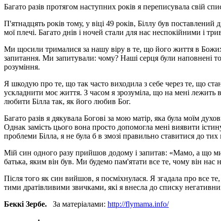
Багато разів протягом наступних років я переписувала свій спис
П'ятнадцять років тому, у віці 49 років, Біллу був поставлений
мої плечі. Багато днів і ночей стали для нас неспокійними і т
Ми щосили трималися за нашу віру в те, що його життя в Божих 
запитання. Ми запитували: чому? Наші серця були наповнені то
розуміння.
Я шкодую про те, що так часто виходила з себе через те, що стан
ускладнити моє життя. З часом я зрозуміла, що на мені лежить 
любити Білла так, як його любив Бог.
Багато разів я дякувала Богові за мою матір, яка була моїм ду
Однак замість цього вона просто допомогла мені виявити істин
проблеми Білла, я не була б в змозі правильно ставитися до ти
Мій син одного разу прийшов додому і запитав: «Мамо, а що ми 
батька, яким він був. Ми будемо пам'ятати все те, чому він нас н
Після того як син вийшов, я посміхнулася. Я згадала про все те,
тими дратівливими звичками, які я внесла до списку негативних
Беккі Зербе.
За матеріалами:
http://flymama.info/