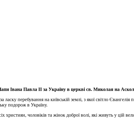
апи Івана Павла ІІ за Україну
в церкві св. Миколая на Аско
а ласку перебування на київській землі, з якої світло Євангелія 
ьку подорож в Україну.
ристиян, чоловіків та жінок доброї волі, які живуть у цій велик