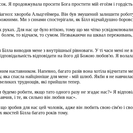
ок. Я продовжувала просити Бога простити мій егоїзм і гордість 
 діагноз: хвороба Альцгеймера. Він був змушений залишити роботу
ривожними. Ми з синами спостерігали, як Білл відчайдушно боровс
руках. Для нас це було втіхою, тому що ми чітко усвідомлювали 
 болем, то відчаєм, то сумом. Незважаючи на шквал переживань,
 Білла виводив мене з внутрішньої рівноваги. У ті часи мені не в
відповідальність відповідати на його дії Божою любов'ю. Я волал
ховним наставником. Напевно, багато разів вона хотіла відчитати
у, яка спасла найцінніше для мене - мій шлюб. Якби я не навчил
х великих труднощів, які прийшли тепер.
будемо робити, якщо тато одного разу не згадає нас?» Я відпові
авчив, і те, як сильно він любив нас».
 що зробив для нас цей чоловік, адже він любить свою сім'ю і свог
 якостей Білла багато років тому.