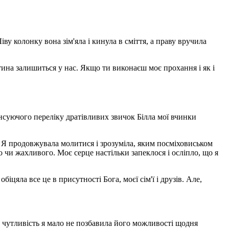
іву колонку вона зім'яла і кинула в сміття, а праву вручила
итина залишиться у нас. Якщо ти виконаєш моє прохання і як і
ансуючого переліку дратівливих звичок Білла мої вчинки
и. Я продовжувала молитися і зрозуміла, яким посміховиськом
о чи жахливого. Моє серце настільки запеклося і осліпло, що я
обіцяла все це в присутності Бога, моєї сім'ї і друзів. Але,
ну чутливість я мало не позбавила його можливості щодня