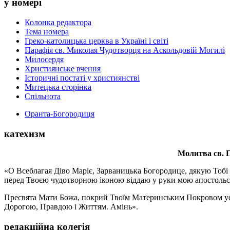
у номері
Колонка редактора
Тема номера
Греко-католицька церква в Україні і світі
Парафія св. Миколая Чудотворця на Аскольдовій Могилі
Милосердя
Християнське вчення
Історичні постаті у християнстві
Митецька сторінка
Спільнота
Оранта-Богородиця
катехизм
Молитва св.
П
«О Всеблагая Діво Маріє, Зарваницька Богородице, дякую Тобі з
перед Твоєю чудотворною іконою віддаю у руки мою апостольс
Пресвята Мати Божа, покрий Твоїм Материнським Покровом усіх х
Дорогою, Правдою і Життям. Амінь».
редакційна колегія