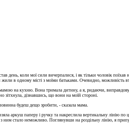
ав день, коли мої сили вичерпалися, і як тільки чоловік поїхав н
и жили в одному місті з моїми батьками. Очевидно, можливість в
 мамою на кухню. Вона тримала дитину, а я, ридаючи, виправдову
о зітхнула, дізнавшись, що вони на моїй стороні.
повинна будеш дещо зробити, - сказала мама.
взяла аркуш паперу і ручку та накреслила вертикальну лінію по 
и з ним стало неможливо. Поглянувши на роздільну лінію, я прип