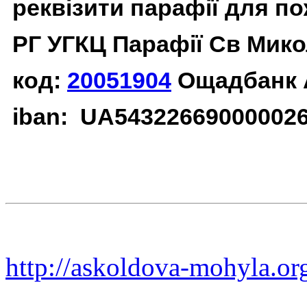
реквізити парафії для п
РГ УГКЦ Парафії Св Мико
код:
20051904
Ощадбанк 
iban: UA54322669000002
http://askoldova-mohyla.or