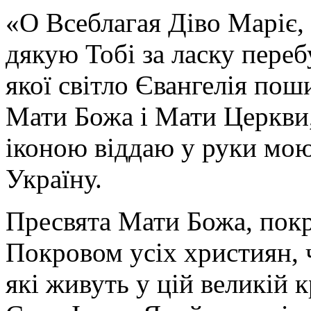
«О Всеблагая Діво Маріє,
дякую Тобі за ласку перебу
якої світло Євангелія поши
Мати Божа і Мати Церкви
іконою віддаю у руки мою
Україну.
Пресвята Мати Божа, пок
Покровом усіх християн, ч
які живуть у цій великій к