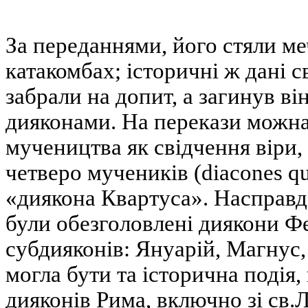
За переданнями, його стяли ме
катакомбах; історичні ж дані с
забрали на допит, а загинув ві
дияконами. На перекази можна
мучеництва як свідчення віри,
четверо мучеників (diacones qu
«диякона Квартуса». Насправді 
були обезголовлені диякони Фел
субдияконів: Януарій, Магнус,
могла бути та історична подія,
дияконів Рима, включно зі св.