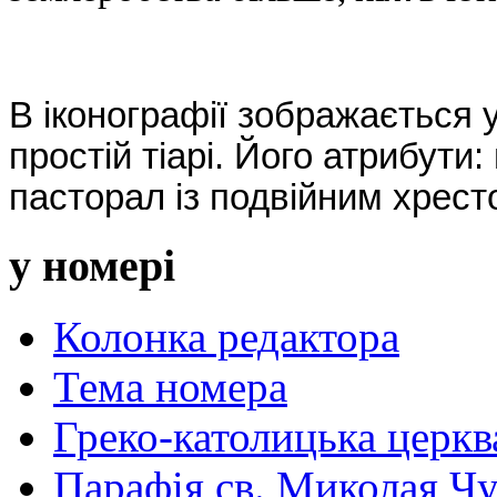
В іконографії зображається у
простій тіарі. Його атрибути:
пасторал із подвійним хрест
у номері
Колонка редактора
Тема номера
Греко-католицька церква 
Парафія св. Миколая Чу