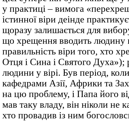
у практиці – вимога «перехре
істинної віри деінде практикує
щоразу залишається для вибору
що хрещення вводить людину в 
правильність віри того, хто хр
Отця і Сина і Святого Духа»);
людини у вірі. Був період, ко
кафедрами Азії, Африки та Зах
на цю проблему, і Папа його в
мав таку владу, він ніколи не к
хто провадив із ним богословс