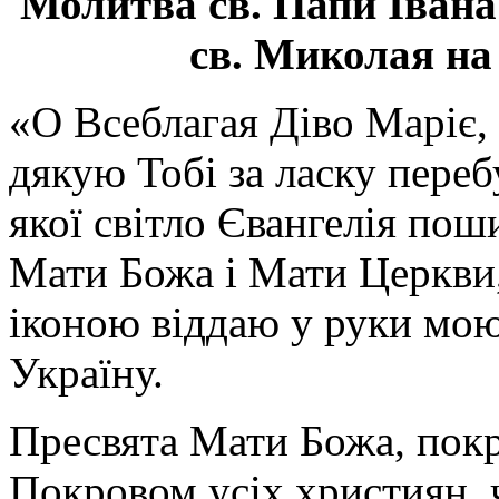
Молитва св.
Папи Івана
св. Миколая на
«О Всеблагая Діво Маріє,
дякую Тобі за ласку перебу
якої світло Євангелія поши
Мати Божа і Мати Церкви
іконою віддаю у руки мою
Україну.
Пресвята Мати Божа, пок
Покровом усіх християн, ч