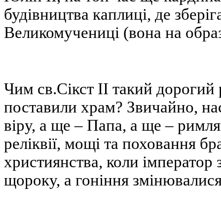
будівництва каплиці, де зберіг
Великомучениці (вона на образ
Чим св.Сікст ІІ такий дорогий
поставили храм? Звичайно, на
віру, а ще – Папа, а ще – римл
реліквії, мощі та поховання бр
християнства, коли імператор 
щороку, а гоніння змінювалис