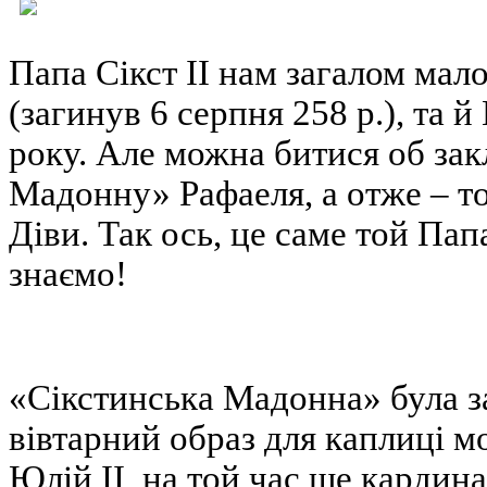
Папа Сікст ІІ нам загалом мал
(загинув 6 серпня 258 р.), та 
року. Але можна битися об зак
Мадонну» Рафаеля, а отже – то
Діви. Так ось, це саме той Пап
знаємо!
«Сікстинська Мадонна» була з
вівтарний образ для каплиці м
Юлій ІІ, на той час ще кардин