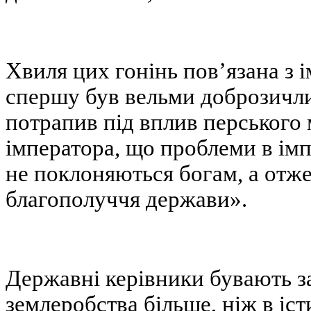
Хвиля цих гонінь пов’язана з 
спершу був вельми доброзичли
потрапив під вплив перського 
імператора, що проблеми в імп
не поклоняються богам, а отже
благополуччя держави».
Державні керівники бувають зац
землеробства більше, ніж в і