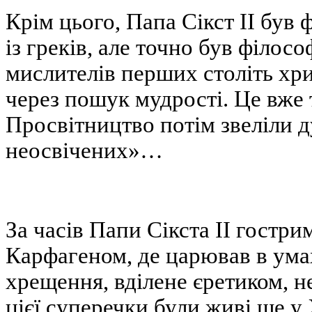
Крім цього, Папа Сікст ІІ був
із греків, але точно був філос
мислителів перших століть хр
через пошук мудрості. Це вже 
Просвітництво потім звеліли ду
неосвічених»…
За часів Папи Сікста ІІ гостр
Карфагеном, де царював в ума
хрещення, вділене єретиком, н
цієї суперечки були живі ще у 