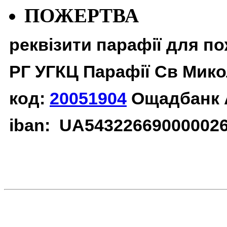
ПОЖЕРТВА
реквізити парафії для п
РГ УГКЦ Парафії Св Мико
код:
20051904
Ощадбанк 
iban: UA54322669000002