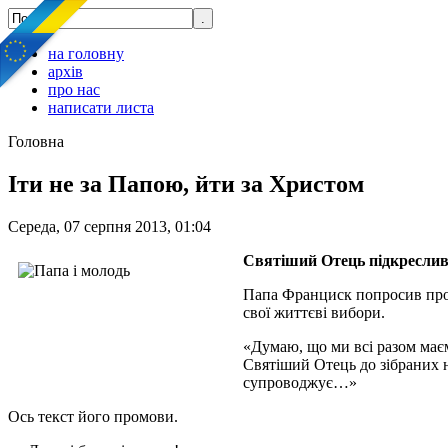
на головну
архів
про нас
написати листа
Головна
Іти не за Папою, йти за Христом
Середа, 07 серпня 2013, 01:04
Святіший Отець підкреслив,
Папа Франциск попросив про м
свої життєві вибори.
«Думаю, що ми всі разом маєм
Святіший Отець до зібраних н
супроводжує…»
Ось текст його промови.