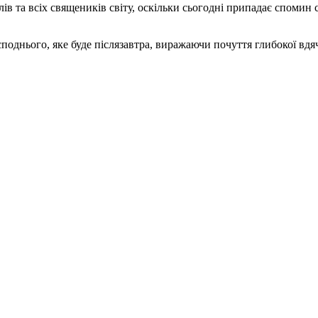
ів та всіх священиків світу, оскільки сьогодні припадає спомин 
поднього, яке буде післязавтра, виражаючи почуття глибокої вдя