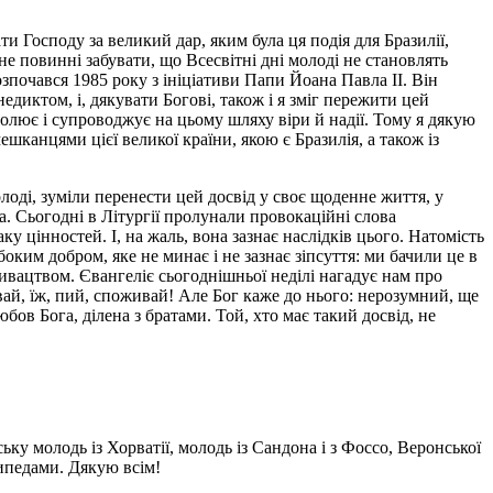
и Господу за великий дар, яким була ця подія для Бразилії,
е повинні забувати, що Всесвітні дні молоді не становлять
зпочався 1985 року з ініціативи Папи Йоана Павла ІІ. Він
недиктом, і, дякувати Богові, також і я зміг пережити цей
чолює і супроводжує на цьому шляху віри й надії. Тому я дякую
мешканцями цієї великої країни, якою є Бразилія, а також із
олоді, зуміли перенести цей досвід у своє щоденне життя, у
. Сьогодні в Літургії пролунали провокаційні слова
у цінностей. І, на жаль, вона зазнає наслідків цього. Натомість
оким добром, яке не минає і не зазнає зіпсуття: ми бачили це в
ивацтвом. Євангеліє сьогоднішньої неділі нагадує нам про
ивай, їж, пий, споживай! Але Бог каже до нього: нерозумний, ще
юбов Бога, ділена з братами. Той, хто має такий досвід, не
ку молодь із Хорватії, молодь із Сандона і з Фоссо, Веронської
сипедами. Дякую всім!