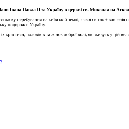
апи Івана Павла ІІ за Україну
в церкві св. Миколая на Аско
а ласку перебування на київській землі, з якої світло Євангелія 
ьку подорож в Україну.
ристиян, чоловіків та жінок доброї волі, які живуть у цій велик
57