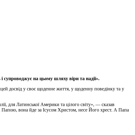
і супроводжує на цьому шляху віри та надії».
цей досвід у своє щоденне життя, у щоденну поведінку та у
лії, для Латинської Америки та цілого світу», — сказав
а Папою, вона йде за Ісусом Христом, несе Його хрест. А Папа