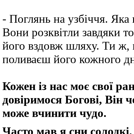
- Поглянь на узбіччя. Яка 
Вони розквітли завдяки тоб
його вздовж шляху. Ти ж, 
поливаєш його кожного дн
Кожен із нас моє свої ра
довіримося Богові, Він 
може вчинити чудо.
Часто мав я сни солодкі,