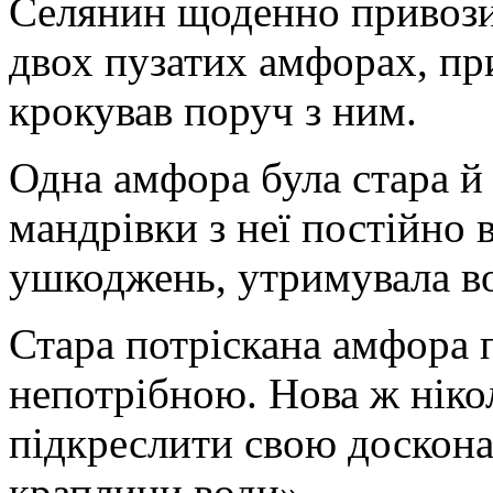
Селянин щоденно привозив
двох пузатих амфорах, пр
крокував поруч з ним.
Одна амфора була стара й 
мандрівки з неї постійно в
ушкоджень, утримувала в
Стара потріскана амфора 
непотрібною. Нова ж ніко
підкреслити свою доскона
краплини води».