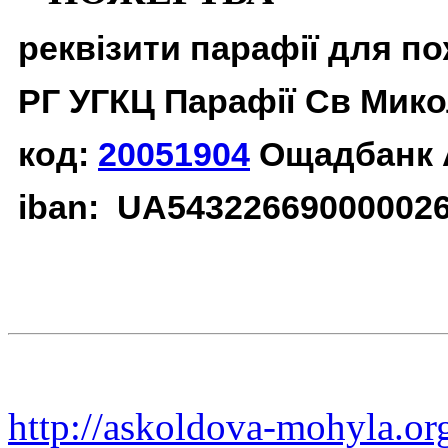
реквізити парафії для п
РГ УГКЦ Парафії Св Мико
код:
20051904
Ощадбанк 
iban: UA54322669000002
http://askoldova-mohyla.or