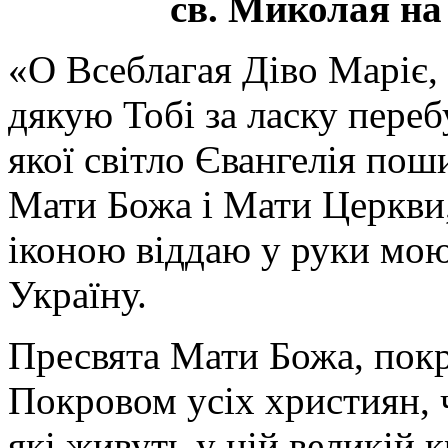
св. Миколая на
«О Всеблагая Діво Маріє,
дякую Тобі за ласку перебу
якої світло Євангелія поши
Мати Божа і Мати Церкви
іконою віддаю у руки мою
Україну.
Пресвята Мати Божа, пок
Покровом усіх християн, ч
які живуть у цій великій к