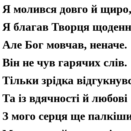
Я молився довго й щиро
Я благав Творця щоденн
Але Бог мовчав, неначе.
Він не чув гарячих слів.
Тільки зрідка відгукнув
Та із вдячності й любові
З мого серця ще палкіш