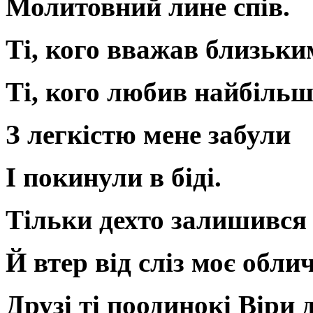
Молитовний лине спів.
Ті, кого вважав близьки
Ті, кого любив найбільш
З легкістю мене забули
І покинули в біді.
Тільки дехто залишився
Й втер від сліз моє обли
Друзі ті поодинокі Віри 