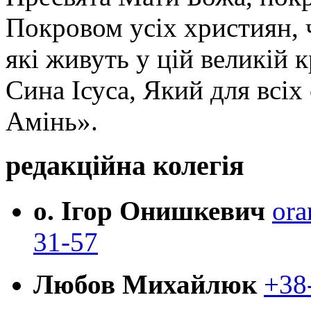
Покровом усіх християн, ч
які живуть у цій великій к
Сина Ісуса, Який для всі
Амінь».
редакційна колегія
о. Ігор Онишкевич
ora
31-57
Любов Михайлюк
+38