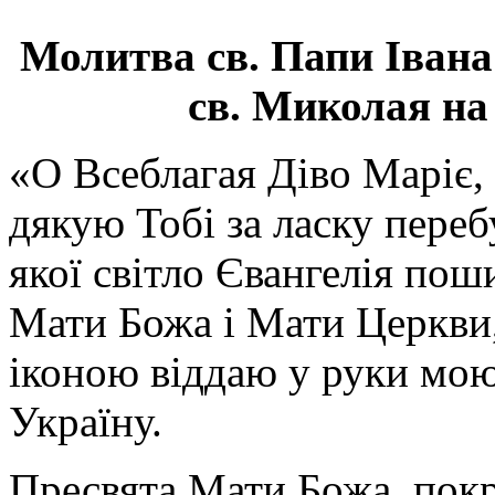
Молитва св.
Папи Івана
св. Миколая на
«О Всеблагая Діво Маріє,
дякую Тобі за ласку перебу
якої світло Євангелія поши
Мати Божа і Мати Церкви
іконою віддаю у руки мою
Україну.
Пресвята Мати Божа, пок