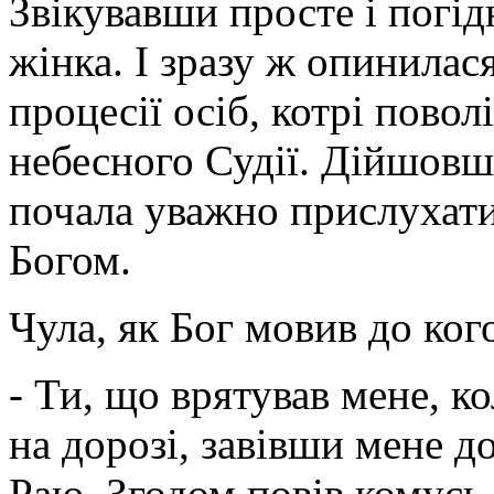
Звікувавши просте і погід
жінка. І зразу ж опинилас
процесії осіб, котрі пово
небесного Судії. Дійшовш
почала уважно прислухати
Богом.
Чула, як Бог мовив до ког
- Ти, що врятував мене, 
на дорозі, завівши мене до
Раю. Згодом повів комусь