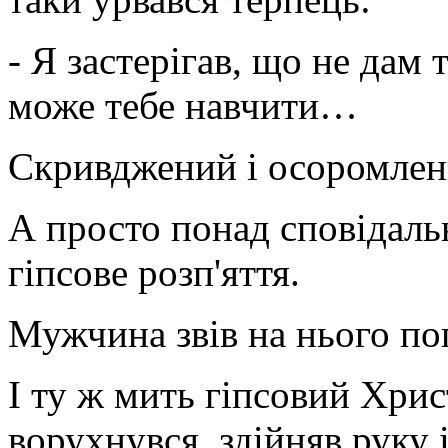
- Я застерігав, що не дам 
може тебе навчити…
Скривджений і осоромлени
А просто понад сповідальн
гіпсове розп'яття.
Мужчина звів на нього по
І ту ж мить гіпсовий Хрис
ворухнувся, здійняв руку 