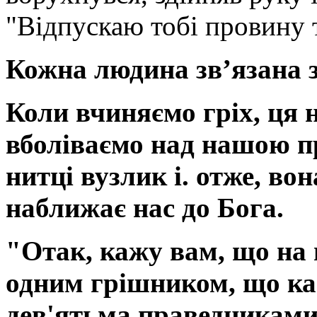
"Відпускаю тобі провину
Кожна людина зв’язана 
Коли вчиняємо гріх, ця 
вболіваємо над нашою пр
нитці вузлик і. отже, в
наближає нас до Бога.
"Отак, кажу вам, що на 
одним грішником, що кає
дев'ятьма праведниками