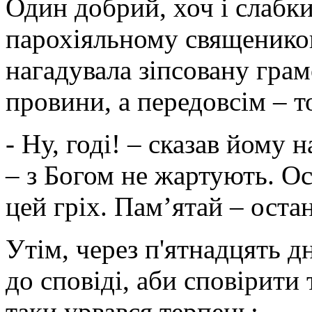
Один добрий, хоч і слабк
парохіяльному священиков
нагадувала зіпсовану грам
провини, а передовсім – т
- Ну, годі! – сказав йому 
– з Богом не жартують. Ос
цей гріх. Пам’ятай – оста
Утім, через п'ятнадцять д
до сповіді, аби сповірити
таки урвався терпець: