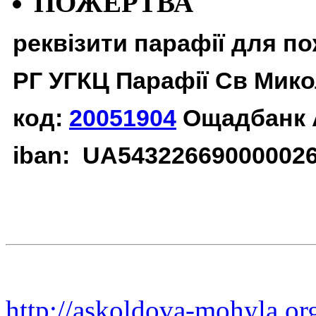
ПОЖЕРТВА
реквізити парафії для п
РГ УГКЦ Парафії Св Мико
код:
20051904
Ощадбанк 
iban: UA54322669000002
http://askoldova-mohyla.or