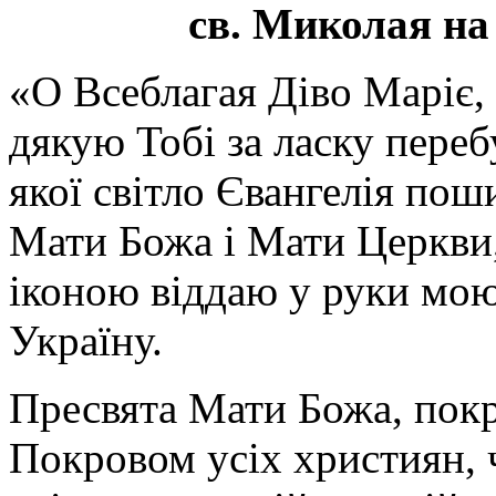
св. Миколая на
«О Всеблагая Діво Маріє,
дякую Тобі за ласку перебу
якої світло Євангелія поши
Мати Божа і Мати Церкви
іконою віддаю у руки мою
Україну.
Пресвята Мати Божа, пок
Покровом усіх християн, ч