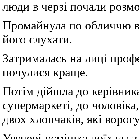
люди в черзі почали розм
Промайнула по обличчю вч
його слухати.
Затрималась на лиці профес
почулися краще.
Потім дійшла до керівника
супермаркеті, до чоловіка
двох хлопчаків, які ворог
Увечері усмішка поїхала з