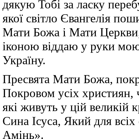
дякую Тобі за ласку перебу
якої світло Євангелія поши
Мати Божа і Мати Церкви
іконою віддаю у руки мою
Україну.
Пресвята Мати Божа, пок
Покровом усіх християн, ч
які живуть у цій великій к
Сина Ісуса, Який для всі
Амінь».