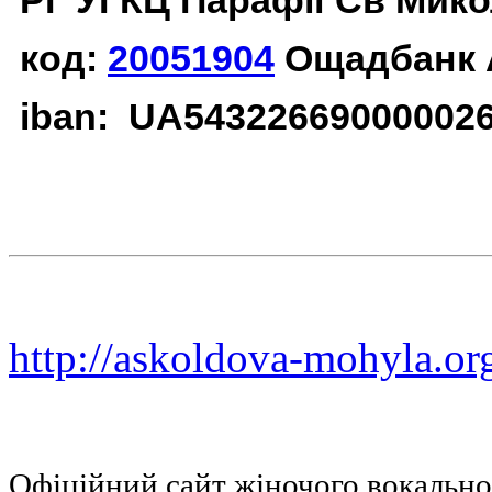
РГ УГКЦ Парафії Св Мико
код:
20051904
Ощадбанк 
iban: UA54322669000002
http://askoldova-mohyla.or
Офіційний сайт жіночого вокальн