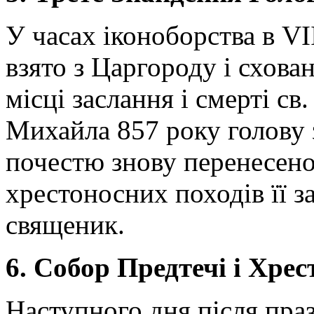
У часах іконоборства в VII
взято з Царгороду і схова
місці заслання і смерті св.
Михайла 857 року голову з
почестю знову перенесено
хрестоносних походів її з
священик.
6. Собор Предтечі і Хрес
Наступного дня після пра