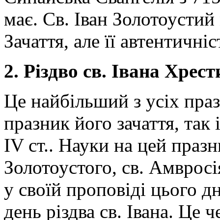
має. Св. Іван Золотоустий
Зачаття, але її автентичніс
2. Різдво св. Івана Хрес
Це найбільший з усіх праз
празник його зачаття, так
IV ст.. Науки на цей празн
Золотоустого, св. Амвросі
у своїй проповіді цього д
день різдва св. Івана. Це ч