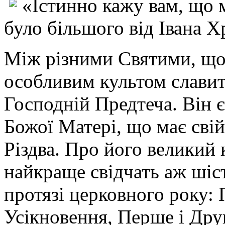
«Істинно кажу вам, що 
було більшого від Івана Х
Між різними Святими, що 
особливим культом славить
Господній Предтеча. Він є
Божої Матері, що має свій
Різдва. Про його великий 
найкраще свідчать аж шіст
протязі церковного року: 
Усікновення, Перше і Дру