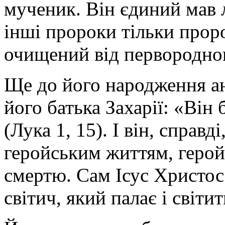
мученик. Він єдиний мав 
інші пророки тільки проро
очищений від первородного
Ще до його народження а
його батька Захарії: «Він
(Лука 1, 15). І він, справд
геройським життям, герой
смертю. Сам Ісус Христос
світич, який палає і світить