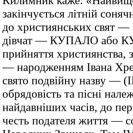
Килимник каже: «Найвище
закінчується літній соня
до християнських свят — 
дівчат — КУПАЛО або КУ
прийняття християнства, з
— народженням Івана Хрес
свято подвійну назву — 
обрядовість та пісні належ
найдавніших часів, до пер
честь подателя життя — с