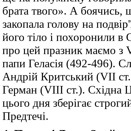
брата твого». А боячись, 
закопала голову на подвір'
його тіло і похоронили в 
про цей празник маємо з V
папи Геласія (492-496). 
Андрій Критський (VII ст.)
Герман (VIII ст.). Східна 
цього дня зберігає строгий
Предтечі.