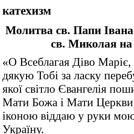
катехизм
Молитва св.
Папи Івана
св. Миколая на
«О Всеблагая Діво Маріє,
дякую Тобі за ласку перебу
якої світло Євангелія поши
Мати Божа і Мати Церкви
іконою віддаю у руки мою
Україну.