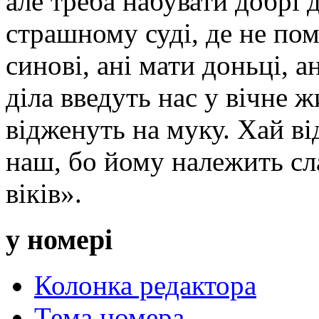
але треба набувати добрі 
страшному суді, де не пом
синові, ані мати доньці, ан
діла введуть нас у вічне ж
відженуть на муку. Хай ві
наш, бо йому належить сла
віків».
у номері
Колонка редактора
Тема номера