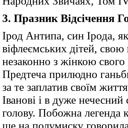
Народних Звичаях, Том IV, 
3. Празник Відсічення Го
Ірод Антипа, син Ірода, я
віфлеємських дітей, свою
незаконно з жінкою свого 
Предтеча прилюдно ганьби
за те заплатив своїм житт
Іванові і в дуже нечесний 
голову. Побожна легенда к
ще на полумиску говорила