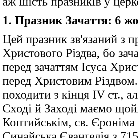
аж шість празників у церк
1. Празник Зачаття: 6 жо
Цей празник зв'язаний з 
Христового Різдва, бо зача
перед зачаттям Ісуса Христ
перед Христовим Різдвом.
походити з кінця IV ст., а
Сході й Заході маємо щойн
Коптийськім, св. Єроніма
Синайська Євангелія з 71