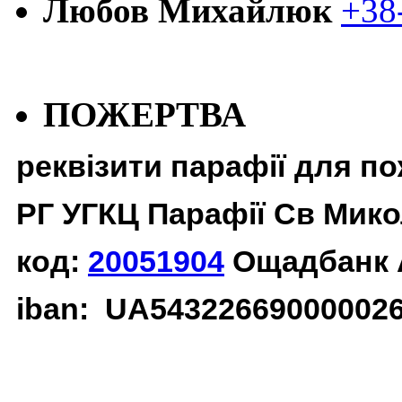
Любов Михайлюк
+38
ПОЖЕРТВА
реквізити парафії для п
РГ УГКЦ Парафії Св Мико
код:
20051904
Ощадбанк 
iban: UA54322669000002