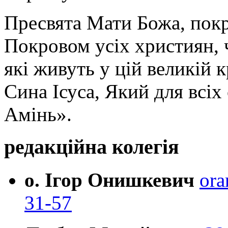
Пресвята Мати Божа, пок
Покровом усіх християн, ч
які живуть у цій великій к
Сина Ісуса, Який для всі
Амінь».
редакційна колегія
о. Ігор Онишкевич
ora
31-57