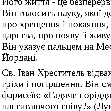
Його життя - це безперер
Він голосить науку, якої д
про хрещення і покаяння,
царства, про появу й живу
Він указує пальцем на Мес
Йордані.
Св. Іван Хреститель відва
гріхи і погіршення. Він с
фарисеїв: «Гадяче поріддя
настигаючого гніву?» (Лука