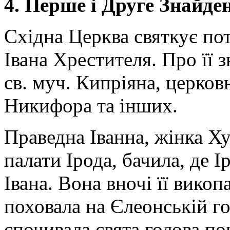
4. Перше і Друге Знайде
Східна Церква святкує пот
Івана Хрестителя. Про її 
св. муч. Кипріяна, церков
Никифора та інших.
Праведна Іванна, жінка Х
палати Ірода, бачила, де І
Івана. Вона вночі її викоп
поховала на Єлеонській го
спочивала свята голова по