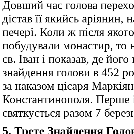
Довший час голова перехов
дістав її якийсь аріянин, на
печері. Коли ж після якого
побудували монастир, то 
св. Іван і показав, де його
знайдення голови в 452 р
за наказом цісаря Маркіян
Константинополя. Перше і
святкується разом 7 берез
5. Трете Знайдення Голов