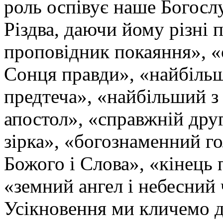
роль оспівує наше Богосл
Різдва, даючи йому різні 
проповідник покаяння», «с
Сонця правди», «найбіль
предтеча», «найбільший з
апостол», «справжній дру
зірка», «богознаменний г
Божого і Слова», «кінець 
«земний ангел і небесний 
Усікновення ми кличемо д