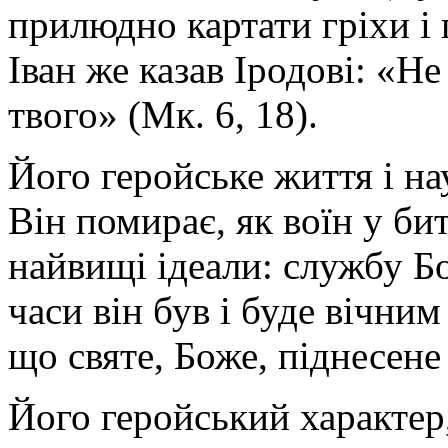
прилюдно картати гріхи і
Іван же казав Іродові: «Н
твого» (Мк. 6, 18).
Його геройське життя і на
Він помирає, як воїн у бит
найвищі ідеали: службу Бо
часи він був і буде вічним
що святе, Боже, піднесене 
Його геройський характер,