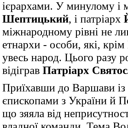
ієрархами. У минулому і
Шептицький
, і патріарх
міжнародному рівні не лиш
етнархи - особи, які, крі
увесь народ. Цього разу р
відіграв
Патріарх Свято
Приїхавши до Варшави із 
єпископами з України й По
що зяяла від неприсутност
владної команди. Тема Во