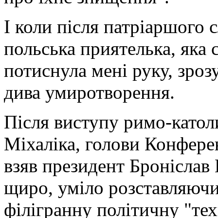
І коли після патріаршого с
польська приятелька, яка 
потиснула мені руку, зроз
дива умиротворення.
Після виступу римо-като
Міхаліка, голови Конфере
взяв президент Броніслав
щиро, уміло розставляюч
філігранну політичну "тех