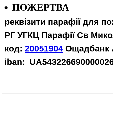
ПОЖЕРТВА
реквізити парафії для п
РГ УГКЦ Парафії Св Мико
код:
20051904
Ощадбанк 
iban: UA54322669000002