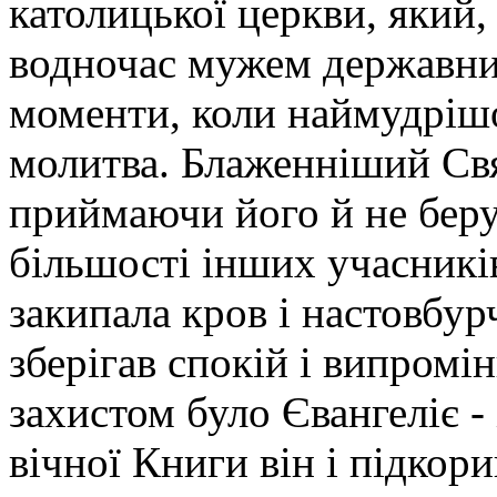
католицької церкви, який
водночас мужем державним.
моменти, коли наймудріш
молитва. Блаженніший Свя
приймаючи його й не беру
більшості інших учасникі
закипала кров і настовбур
зберігав спокій і випром
захистом було Євангеліє -
вічної Книги він і підкори