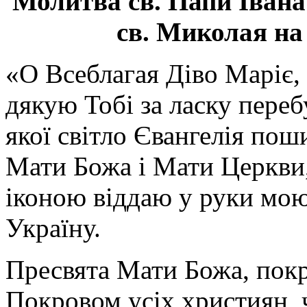
Молитва св.
Папи Івана
св. Миколая на
«О Всеблагая Діво Маріє,
дякую Тобі за ласку перебу
якої світло Євангелія поши
Мати Божа і Мати Церкви
іконою віддаю у руки мою
Україну.
Пресвята Мати Божа, пок
Покровом усіх християн, ч