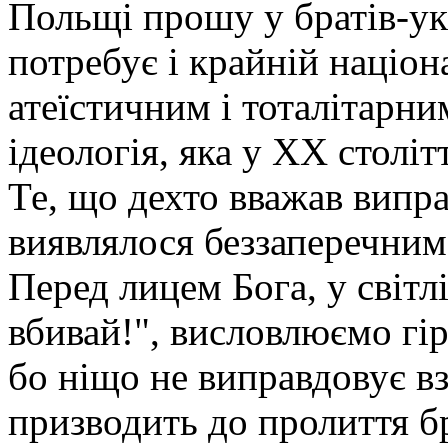
Польщі прошу у братів-ук
потребує і крайній націона
атеїстичним і тоталітарни
ідеологія, яка у ХХ століт
Те, що дехто вважав випра
виявлялося беззаперечним
Перед лицем Бога, у світл
вбивай!", висловлюємо гі
бо ніщо не виправдовує вз
призводить до пролиття бр