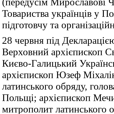
(передусім Мирославові Ч
Товариства українців у По
підготовчу та організацій
28 червня під Деклараціє
Верховний архієпископ С
Києво-Галицький Українсь
архієпископ Юзеф Міхалі
латинського обряду, голо
Польщі; архієпископ Меч
митрополит латинського о