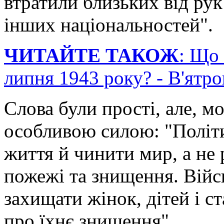
втратили близьких від рук
інших національностей".
ЧИТАЙТЕ ТАКОЖ
: Що 
липня 1943 року? - В'ятр
Слова були прості, але, мо
особливою силою: "Політи
життя й чинити мир, а не 
пожежі та знищення. Війс
захищати жінок, дітей і с
про їхнє знищення".