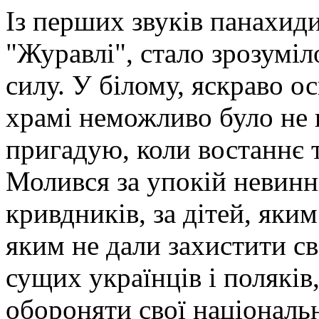
Із перших звуків панахиди
"Журавлі", стало зрозумі
силу. У білому, яскраво о
храмі неможливо було не 
пригадую, коли востаннє 
Молився за упокій невинн
кривдників, за дітей, яким
яким не дали захистити св
сущих українців і поляків
обороняти свої національ