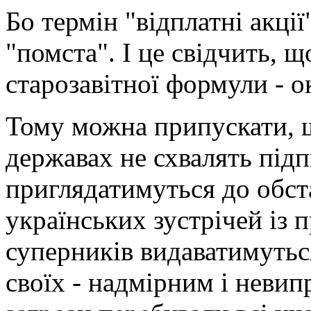
Бо термін "відплатні акці
"помста". І це свідчить, щ
старозавітної формули - око
Тому можна припускати, 
державах не схвалять підп
приглядатимуться до обст
українських зустрічей із 
суперників видаватимутьс
своїх - надмірним і невип