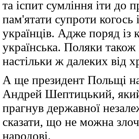
та іспит сумління іти до
пам'ятати супроти когось
українців. Адже поряд із 
українська. Поляки також 
настільки ж далеких від х
А ще президент Польщі н
Андрей Шептицький, який 
прагнув державної незалеж
сказати, що не можна зло
народові.