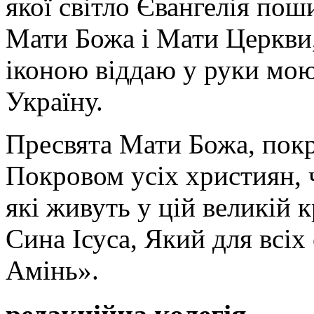
якої світло Євангелія поши
Мати Божа і Мати Церкви
іконою віддаю у руки мою
Україну.
Пресвята Мати Божа, пок
Покровом усіх християн, ч
які живуть у цій великій к
Сина Ісуса, Який для всі
Амінь».