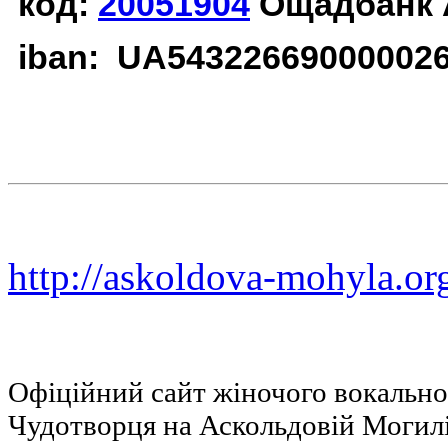
код:
20051904
Ощадбанк 
iban: UA54322669000002
http://askoldova-mohyla.or
Офіційний сайт жіночого вокальн
Чудотворця на Аскольдовій Могил