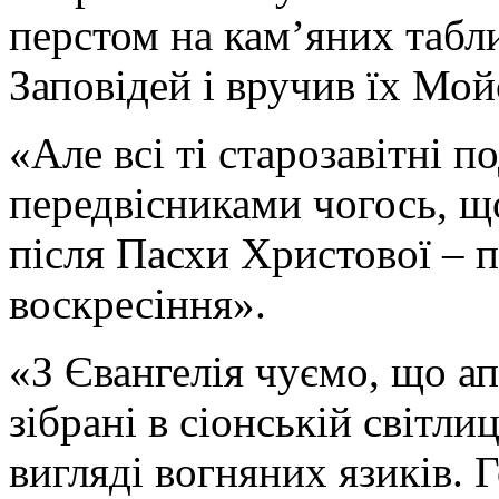
перстом на кам’яних табл
Заповідей і вручив їх Мой
«Але всі ті старозавітні по
передвісниками чогось, щ
після Пасхи Христової – п
воскресіння».
«З Євангелія чуємо, що а
зібрані в сіонській світли
вигляді вогняних язиків. 