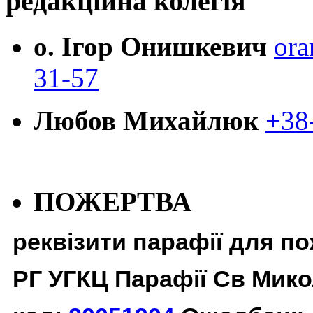
редакційна колегія
о. Ігор Онишкевич
ora
31-57
Любов Михайлюк
+38
ПОЖЕРТВА
реквізити парафії для п
РГ УГКЦ Парафії Св Мико