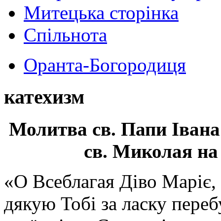
Митецька сторінка
Спільнота
Оранта-Богородиця
катехизм
Молитва св.
Папи Івана
св. Миколая на
«О Всеблагая Діво Маріє,
дякую Тобі за ласку перебу