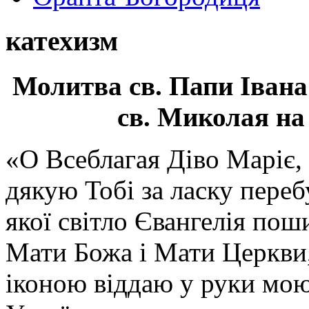
катехизм
Молитва св.
Папи Івана
св. Миколая на
«О Всеблагая Діво Маріє,
дякую Тобі за ласку перебу
якої світло Євангелія поши
Мати Божа і Мати Церкви
іконою віддаю у руки мою