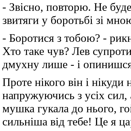
- Звісно, повторю. Не бу
звитяги у боротьбі зі мно
- Боротися з тобою? - рик
Хто таке чув? Лев супрот
дмухну лише - і опинишся 
Проте нікого він і нікуди
напружуючись з усіх сил,
мушка гукала до нього, г
сильніша від тебе! Це я ц