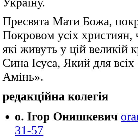
Україну.
Пресвята Мати Божа, пок
Покровом усіх християн, ч
які живуть у цій великій к
Сина Ісуса, Який для всі
Амінь».
редакційна колегія
о. Ігор Онишкевич
ora
31-57