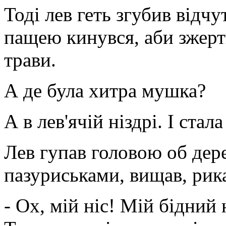
Тоді лев геть згубив відчу
пащею кинувся, аби зжер
трави.
А де була хитра мушка?
А в лев'ячій ніздрі. І стал
Лев гупав головою об дере
пазуриськами, вищав, рика
- Ох, мій ніс! Мій бідний