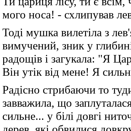
Ти цариця лісу, ти є всім,
мого носа! - схлипував лев
Тоді мушка вилетіла з лев'
вимучений, зник у глибин
радощів і загукала: "Я Ца
Він утік від мене! Я сильн
Радісно стрибаючи то туд
завважила, що заплуталася
сильне... у білі довгі ни
дерев, які обвилися довкру