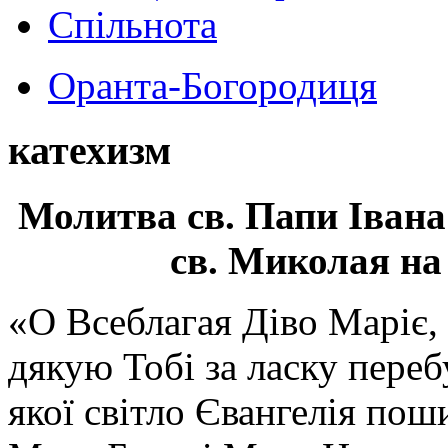
Спільнота
Оранта-Богородиця
катехизм
Молитва св.
Папи Івана
св. Миколая на
«О Всеблагая Діво Маріє,
дякую Тобі за ласку перебу
якої світло Євангелія поши