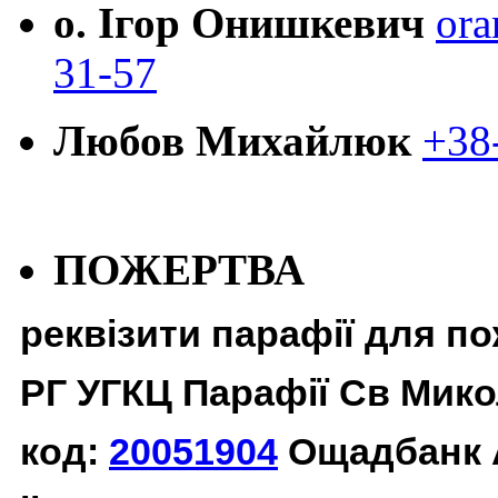
о. Ігор Онишкевич
ora
31-57
Любов Михайлюк
+38
ПОЖЕРТВА
реквізити парафії для п
РГ УГКЦ Парафії Св Мико
код:
20051904
Ощадбанк 