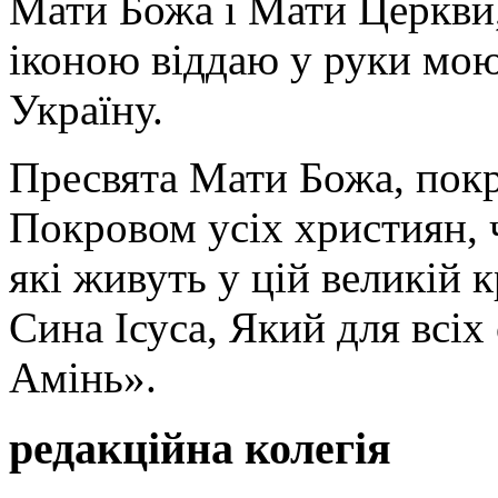
Мати Божа і Мати Церкви
іконою віддаю у руки мою
Україну.
Пресвята Мати Божа, пок
Покровом усіх християн, ч
які живуть у цій великій к
Сина Ісуса, Який для всі
Амінь».
редакційна колегія