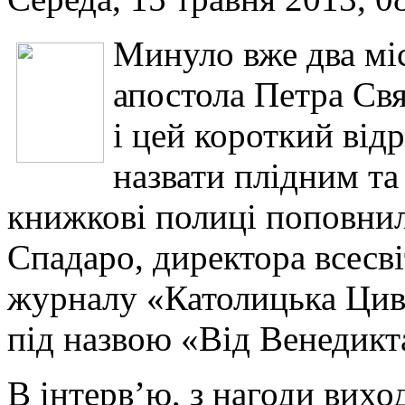
Минуло вже два міс
апостола Петра Св
і цей короткий від
назвати плідним та
книжкові полиці поповнил
Спадаро, директора всесв
журналу «Католицька Циві
під назвою «Від Венедикт
В інтерв’ю, з нагоди виход