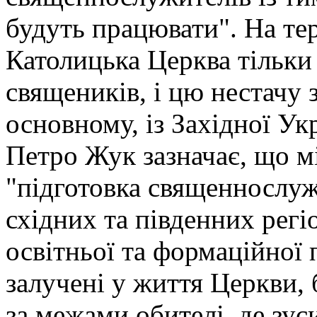
будуть працювати". На тер
Католицька Церква тільки 
священиків, і цю нестачу 
основному, із Західної Укр
Петро Жук зазначає, що мі
"підготовка священнослуж
східних та південних регі
освітньої та формаційної 
залучені у життя Церкви, 
за межами обителі, де зу