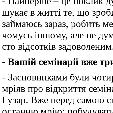
- Найперше – це поклик д
шукає в житті те, що зроби
займаюсь зараз, робить ме
чомусь іншому, але не ду
сто відсотків задоволеним
- Вашій семінарії вже тр
- Засновниками були чоти
мріяв про відкриття семі
Гузар. Вже перед самою с
останню мрію: побудувати