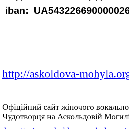
iban: UA54322669000002
http://askoldova-mohyla.or
Офіційний сайт жіночого вокальн
Чудотворця на Аскольдовій Могил