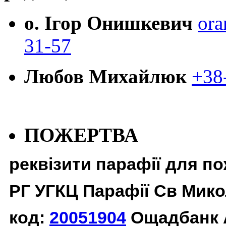
о. Ігор Онишкевич
ora
31-57
Любов Михайлюк
+38
ПОЖЕРТВА
реквізити парафії для п
РГ УГКЦ Парафії Св Мико
код:
20051904
Ощадбанк 