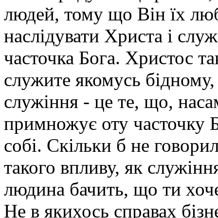
людей, тому що Він їх лю
наслідувати Христа і слу
часточка Бога. Христос та
служите якомусь бідному,
служіння - це те, що, нас
примножує оту часточку Бо
собі. Скільки б не говори
такого впливу, як служінн
людина бачить, що ти хоч
Не в якихось справах бізн