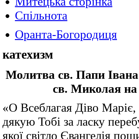
Митецька сторінка
Спільнота
Оранта-Богородиця
катехизм
Молитва св.
Папи Івана
св. Миколая на
«О Всеблагая Діво Маріє,
дякую Тобі за ласку перебу
якої світло Євангелія поши