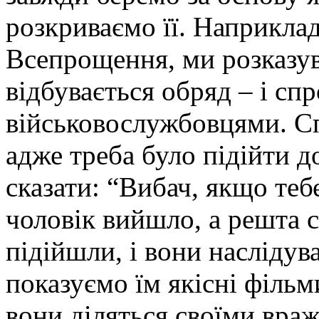
розкриваємо її. Наприклад
Всепрощення, ми розказув
відбувається обряд – і сп
військовослужбовцями. Сп
адже треба було підійти д
сказати: “Вибач, якщо теб
чоловік вийшло, а решта с
підійшли, і вони насліду
показуємо їм якісні фільм
вони діляться своїми вра