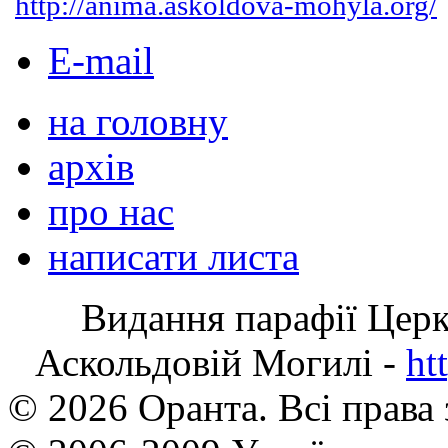
http://anima.askoldova-mohyla.org/
E-mail
на головну
архів
про нас
написати листа
Видання парафії Цер
Аскольдовій Могилі -
ht
© 2026 Оранта. Всі права