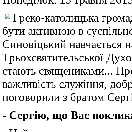
Греко-католицька грома
бути активною в суспільн
Синовіцький навчається н
Трьохсвятительської Духов
стають священиками... Пр
важливість служіння, доб
поговорили з братом Серг
- Сергію, що Вас покли