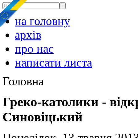
на головну
архів
про нас
написати листа
Головна
Греко-католики - відкр
Синовіцький
Понеділок, 13 травня 2013