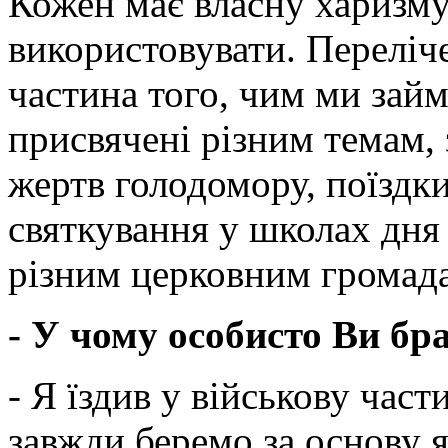
Кожен має власну харизму,
використовувати. Переліч
частина того, чим ми займ
присвячені різним темам, 
жертв голодомору, поїздки
святкування у школах дня
різним церковним громада
- У чому особисто Ви бр
- Я їздив у військову час
завжди беремо за основу я