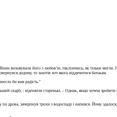
. Вони виховували його з любов’ю, піклуючись, як тільки могли.
вернувся додому, то захотів хоч якось віддячитися батькам.
инесло би вам радість."
льший скарб, - відповіли старенькі. – Однак, якщо хочеш зробит
су по дрова, зачерпнув трохи з водоспаду і напився. Йому здалос