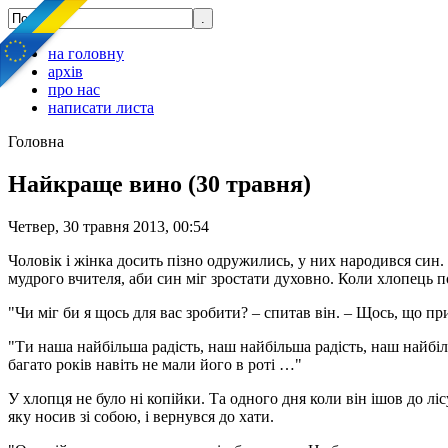
на головну
архів
про нас
написати листа
Головна
Найкраще вино (30 травня)
Четвер, 30 травня 2013, 00:54
Чоловік і жінка досить пізно одружились, у них народився син
мудрого вчителя, аби син міг зростати духовно. Коли хлопець по
"Чи міг би я щось для вас зробити? – спитав він. – Щось, що пр
"Ти наша найбільша радість, наш найбільша радість, наш найбі
багато років навіть не мали його в роті …"
У хлопця не було ні копійки. Та одного дня коли він ішов до лі
яку носив зі собою, і вернувся до хати.