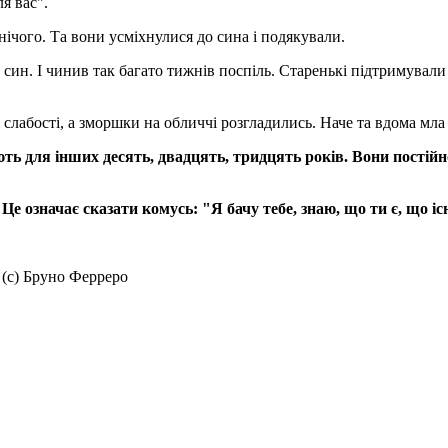
я вас".
нічого. Та вони усміхнулися до сина і подякували.
ин. І чинив так багато тижнів поспіль. Старенькі підтримували 
 слабості, а зморшки на обличчі розгладились. Наче та вдома мла 
ють для інших десять, двадцять, тридцять років. Вони постійно
Це означає сказати комусь: "Я бачу тебе, знаю, що ти є, що і
 (с) Бруно Ферреро