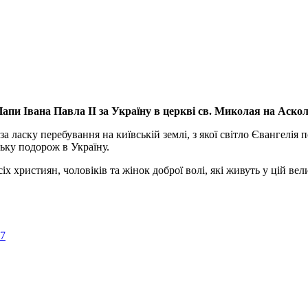
апи Івана Павла ІІ за Україну
в церкві св. Миколая на Аско
а ласку перебування на київській землі, з якої світло Євангелія 
ьку подорож в Україну.
ристиян, чоловіків та жінок доброї волі, які живуть у цій велик
57