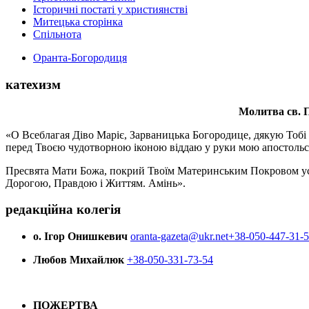
Історичні постаті у християнстві
Митецька сторінка
Спільнота
Оранта-Богородиця
катехизм
Молитва св.
П
«О Всеблагая Діво Маріє, Зарваницька Богородице, дякую Тобі з
перед Твоєю чудотворною іконою віддаю у руки мою апостольс
Пресвята Мати Божа, покрий Твоїм Материнським Покровом усіх х
Дорогою, Правдою і Життям. Амінь».
редакційна колегія
о. Ігор Онишкевич
oranta-gazeta@ukr.net
+38-050-447-31-
Любов Михайлюк
+38-050-331-73-54
ПОЖЕРТВА