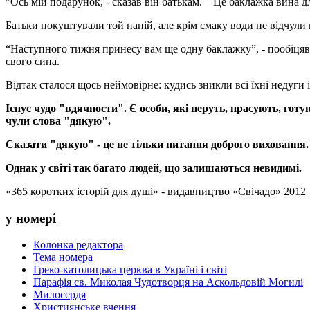
"Ось мій подарунок, - сказав він батькам. – Це баклажка вина дл
Батьки покуштували той напій, але крім смаку води не відчули 
“Наступного тижня принесу вам ще одну баклажку”, - пообіцяв с
свого сина.
Відтак сталося щось неймовірне: кудись зникли всі їхні недуги і
Існує чудо "вдячности". Є особи, які перуть, прасують, готу
чули слова "дякую".
Сказати "дякую" - це не тільки питання доброго виховання. 
Однак у світі так багато людей, що залишаються невидимі.
«365 коротких історій для душі» - видавництво «Свічадо» 2012
у номері
Колонка редактора
Тема номера
Греко-католицька церква в Україні і світі
Парафія св. Миколая Чудотворця на Аскольдовій Могилі
Милосердя
Християнське вчення