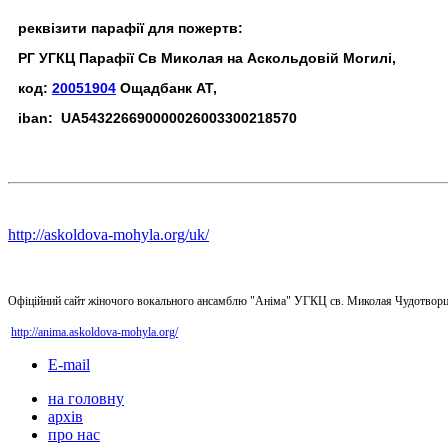
реквізити парафії для пожертв:
РГ УГКЦ Парафії Св Миколая на Аскольдовій Могилі,
код:
20051904
Ощадбанк АТ,
iban: UA543226690000026003300218570
http://askoldova-mohyla.org/uk/
Офіційний сайт жіночого вокального ансамблю "Аніма" УГКЦ св. Миколая Чудотворц
http://anima.askoldova-mohyla.org/
E-mail
на головну
архів
про нас