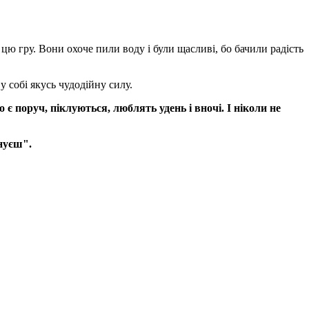
цю гру. Вони охоче пили воду і були щасливі, бо бачили радість
у собі якусь чудодійну силу.
 є поруч, піклуються, люблять удень і вночі. І ніколи не
снуєш".