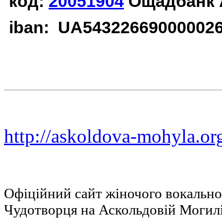
код:
20051904
Ощадбанк 
iban: UA54322669000002
http://askoldova-mohyla.or
Офіційний сайт жіночого вокальн
Чудотворця на Аскольдовій Могил