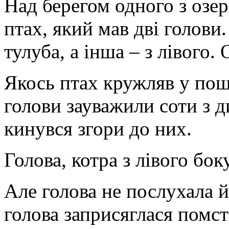
Над берегом одного з озер
птах, який мав дві голови
тулуба, а інша – з лівого.
Якось птах кружляв у пош
голови зауважили соти з 
кинувся згори до них.
Голова, котра з лівого бок
Але голова не послухала й 
голова заприсяглася помст