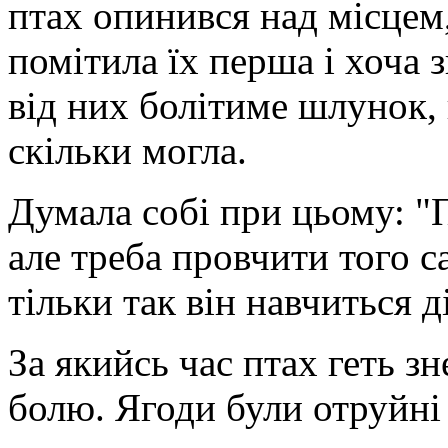
птах опинився над місцем,
помітила їх перша і хоча з
від них болітиме шлунок, 
скільки могла.
Думала собі при цьому: "П
але треба провчити того 
тільки так він навчиться д
За якийсь час птах геть зн
болю. Ягоди були отруйні 