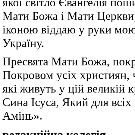
якої світло Євангелія поши
Мати Божа і Мати Церкви
іконою віддаю у руки мою
Україну.
Пресвята Мати Божа, пок
Покровом усіх християн, ч
які живуть у цій великій к
Сина Ісуса, Який для всі
Амінь».
редакційна колегія