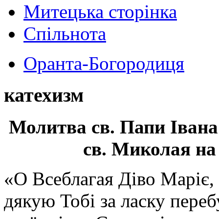
Митецька сторінка
Спільнота
Оранта-Богородиця
катехизм
Молитва св.
Папи Івана
св. Миколая на
«О Всеблагая Діво Маріє,
дякую Тобі за ласку перебу