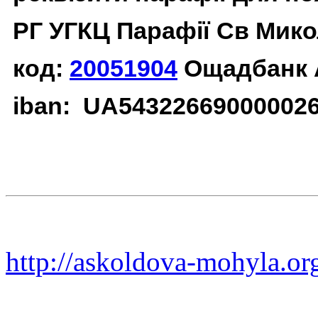
РГ УГКЦ Парафії Св Мико
код:
20051904
Ощадбанк 
iban: UA54322669000002
http://askoldova-mohyla.or