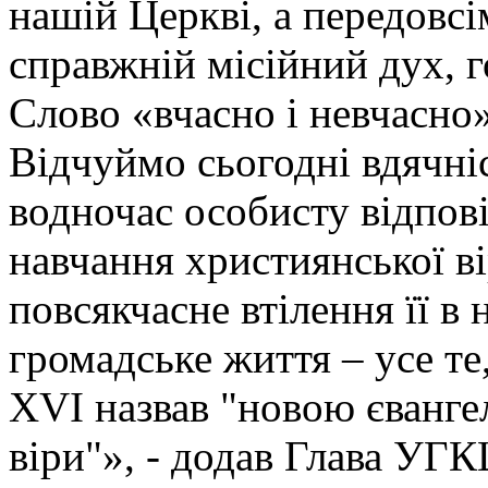
нашій Церкві, а передовсі
справжній місійний дух, 
Слово «вчасно і невчасно»
Відчуймо сьогодні вдячніст
водночас особисту відпові
навчання християнської в
повсякчасне втілення її в
громадське життя – усе т
XVI назвав "новою єванге
віри"», - додав Глава УГК