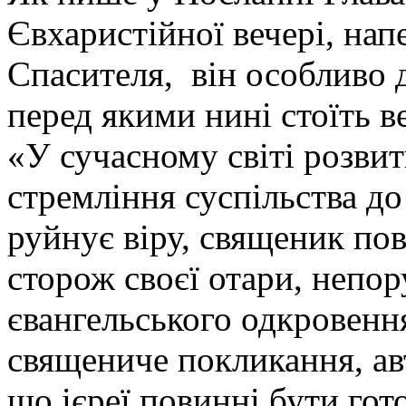
Євхаристійної вечері, нап
Спасителя, він особливо д
перед якими нині стоїть в
«У сучасному світі розвит
стремління суспільства до
руйнує віру, священик по
сторож своєї отари, неп
євангельського одкровенн
священиче покликання, ав
що ієреї повинні бути гот