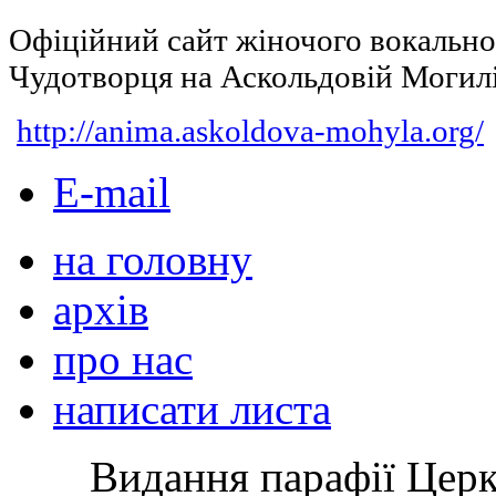
Офіційний сайт жіночого вокальн
Чудотворця на Аскольдовій Могил
http://anima.askoldova-mohyla.org/
E-mail
на головну
архів
про нас
написати листа
Видання парафії Цер