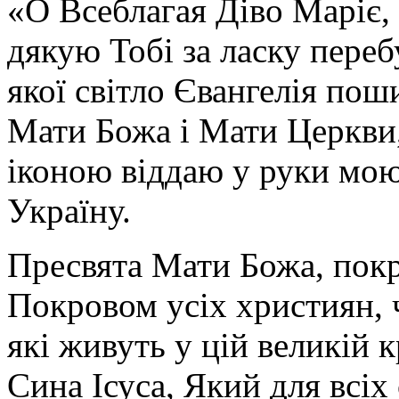
«О Всеблагая Діво Маріє,
дякую Тобі за ласку перебу
якої світло Євангелія поши
Мати Божа і Мати Церкви
іконою віддаю у руки мою
Україну.
Пресвята Мати Божа, пок
Покровом усіх християн, ч
які живуть у цій великій к
Сина Ісуса, Який для всі