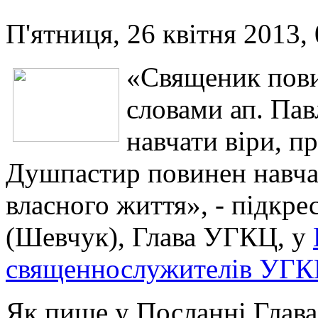
П'ятниця, 26 квітня 2013,
«Священик пови
словами ап. Пав
навчати віри, п
Душпастир повинен навча
власного життя», - підкр
(Шевчук), Глава УГКЦ, у
священнослужителів УГКЦ
Як пише у Посланні Глава