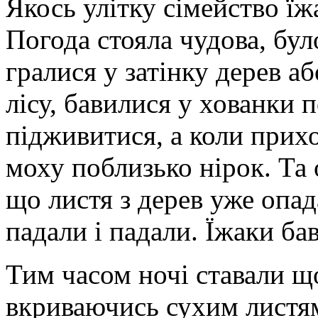
Якось улітку сімейство їжа
Погода стояла чудова, було
гралися у затінку дерев а
лісу, бавилися у хованки 
підживитися, а коли прихо
моху поблизько нірок. Та
що листя з дерев уже опа
падали і падали. Їжаки ба
Тим часом ночі ставали що
вкриваючись сухим листям