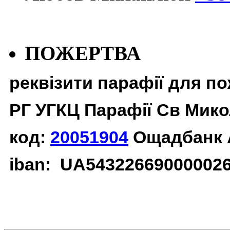
ПОЖЕРТВА
реквізити парафії для п
РГ УГКЦ Парафії Св Мико
код:
20051904
Ощадбанк 
iban: UA54322669000002