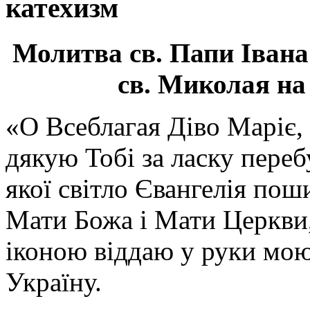
катехизм
Молитва св.
Папи Івана
св. Миколая на
«О Всеблагая Діво Маріє,
дякую Тобі за ласку перебу
якої світло Євангелія поши
Мати Божа і Мати Церкви
іконою віддаю у руки мою
Україну.