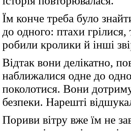
історія повторювалася.
Їм конче треба було знайт
до одного: птахи грілися,
робили кролики й інші зві
Відтак вони делікатно, по
наближалися одне до одног
поколотися. Вони дотриму
безпеки. Нарешті відшука
Пориви вітру вже їм не з