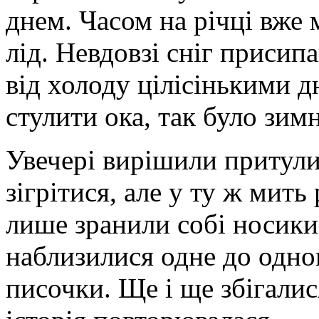
днем. Часом на річці вже
лід. Невдовзі сніг присип
від холоду цілісінькими д
стулити ока, так було зим
Увечері вирішили притули
зігрітися, але у ту ж мить
лише зранили собі носики
наблизилися одне до одног
писочки. Ще і ще збігалис