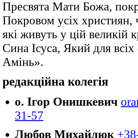
Пресвята Мати Божа, пок
Покровом усіх християн, ч
які живуть у цій великій к
Сина Ісуса, Який для всі
Амінь».
редакційна колегія
о. Ігор Онишкевич
ora
31-57
Любов Михайлюк
+38