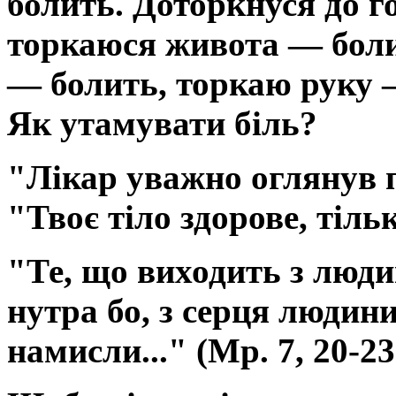
болить. Доторкнуся до г
торкаюся живота — боли
— болить, торкаю руку 
Як утамувати біль?
"Лікар уважно оглянув п
"Твоє тіло здорове, тіл
"Те, що виходить з люди
нутра бо, з серця людин
намисли..." (Мр. 7, 20-23