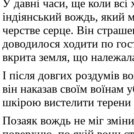
У давні часи, ще коли всі 
індіянський вождь, який м
черстве серце. Він страш
доводилося ходити по гос
вкрита земля, що належал
І після довгих роздумів 
він наказав своїм воїнам у
шкірою вистелити терени 
Позаяк вождь не міг зміни
поверхню, по якій вони с