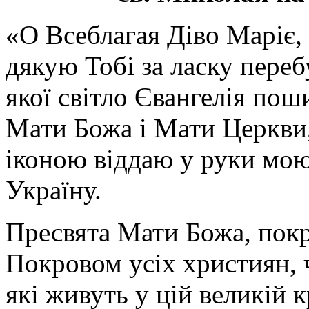
«О Всеблагая Діво Маріє,
дякую Тобі за ласку перебу
якої світло Євангелія поши
Мати Божа і Мати Церкви
іконою віддаю у руки мою
Україну.
Пресвята Мати Божа, пок
Покровом усіх християн, ч
які живуть у цій великій к