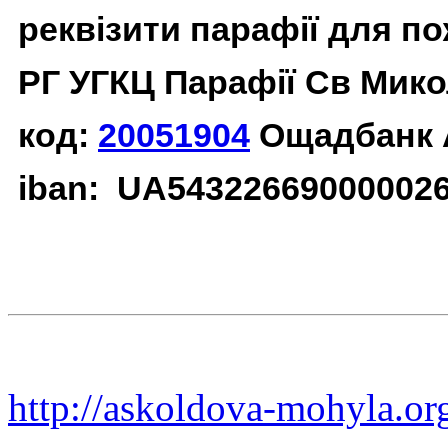
реквізити парафії для п
РГ УГКЦ Парафії Св Мико
код:
20051904
Ощадбанк 
iban: UA54322669000002
http://askoldova-mohyla.or