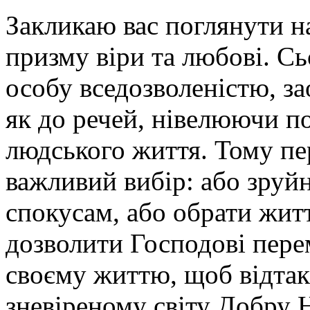
Закликаю вас поглянути н
призму віри та любові. Сь
особу вседозволеністю, з
як до речей, нівелюючи по
людського життя. Тому пе
важливий вибір: або зруй
спокусам, або обрати жит
дозволити Господові перем
своєму життю, щоб відтак
зневіреному світу Добру 