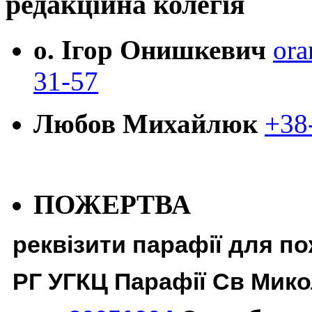
редакційна колегія
о. Ігор Онишкевич
ora
31-57
Любов Михайлюк
+38
ПОЖЕРТВА
реквізити парафії для п
РГ УГКЦ Парафії Св Мико