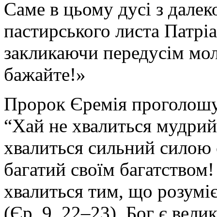
Саме в цьому дусі з далек
пастирського листа Патрі
закликаючи передусім мо
бажайте!»
Пророк Єремія проголошу
“Хай не хвалиться мудрий
хвалиться сильний силою 
багатий своїм багатством!
хвалиться тим, що розуміє
(Єр. 9, 22–23). Бог є вели