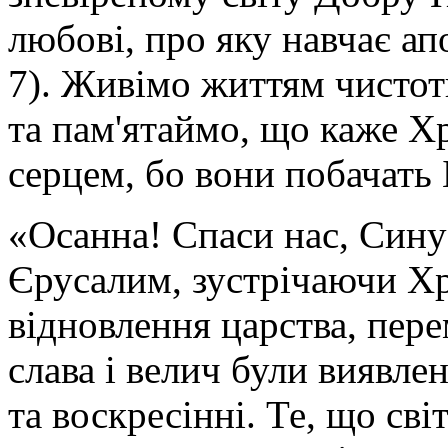
любові, про яку навчає ап
7). Живімо життям чистоти,
та пам'ятаймо, що каже Х
серцем, бо вони побачать 
«Осанна! Спаси нас, Сину
Єрусалим, зустрічаючи Х
відновлення царства, пер
слава і велич були виявлен
та воскресінні. Те, що св