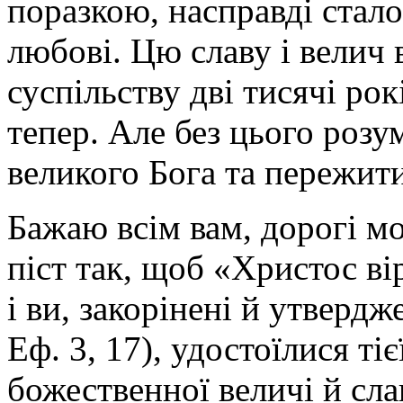
поразкою, насправді стал
любові. Цю славу і велич 
суспільству дві тисячі ро
тепер. Але без цього роз
великого Бога та пережит
Бажаю всім вам, дорогі м
піст так, щоб «Христос в
і ви, закорінені й утвердж
Еф. 3, 17), удостоїлися ті
божественної величі й сла