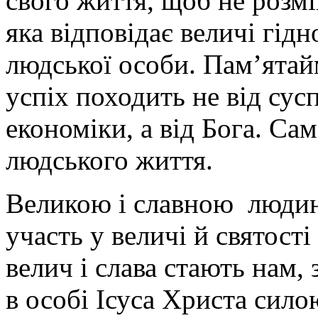
свого життя, щоб не розмі
яка відповідає величі гід
людської особи. Пам’ята
успіх походить не від суспі
економіки, а від Бога. Са
людського життя.
Великою і славною людин
участь у величі й святост
велич і слава стають нам
в особі Ісуса Христа сило