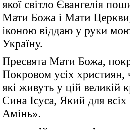
якої світло Євангелія поши
Мати Божа і Мати Церкви
іконою віддаю у руки мою
Україну.
Пресвята Мати Божа, пок
Покровом усіх християн, ч
які живуть у цій великій к
Сина Ісуса, Який для всі
Амінь».