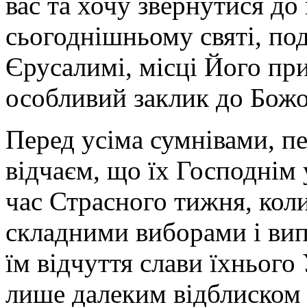
вас та хочу звернутися до 
сьогоднішньому святі, под
Єрусалимі, місці Його пр
особливий заклик до Божо
Перед усіма сумнівами, п
відчаєм, що їх Господнім
час Страсного тижня, коли
складними виборами і вип
їм відчуття слави їхнього 
лише далеким відблиском т