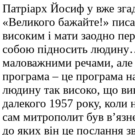
Патріарх Йосиф у вже зга
«Великого бажайте!» пис
високим і мати заодно пер
собою підносить людину…
маловажними речами, ал
програма – це програма на
людину так високо, що вищ
далекого 1957 року, коли 
сам митрополит був в’язн
до яких він це послання з