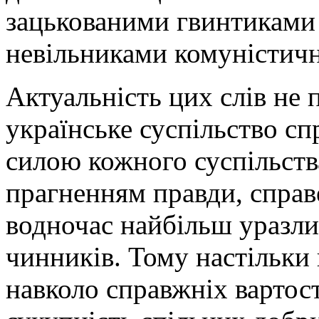
зацькованими гвинтиками 
невільниками комуністичн
Актуальність цих слів не 
українське суспільство сп
силою кожного суспільства
прагненням правди, справе
водночас найбільш уразли
чинників. Тому настільки
навколо справжніх вартост