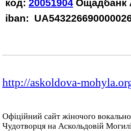
код:
20051904
Ощадбанк 
iban: UA54322669000002
http://askoldova-mohyla.or
Офіційний сайт жіночого вокальн
Чудотворця на Аскольдовій Могил