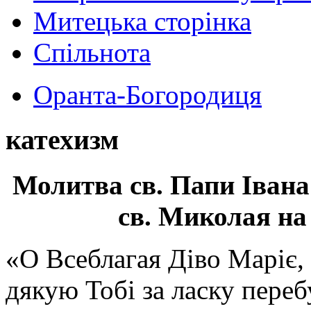
Митецька сторінка
Спільнота
Оранта-Богородиця
катехизм
Молитва св.
Папи Івана
св. Миколая на
«О Всеблагая Діво Маріє,
дякую Тобі за ласку перебу