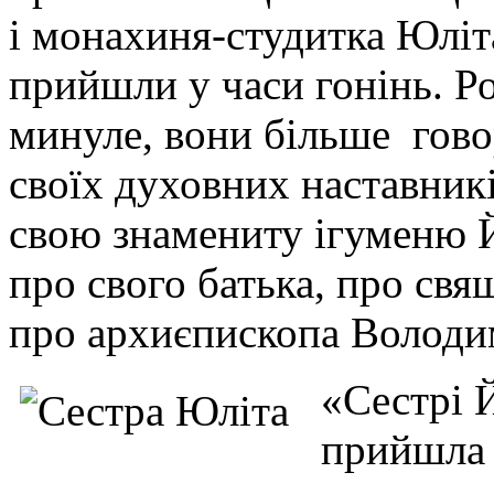
і монахиня-студитка Юліт
прийшли у часи гонінь. Р
минуле, вони більше гово
своїх духовних наставникі
свою знамениту ігуменю Й
про свого батька, про св
про архиєпископа Володи
«Сестрі Й
прийшла 