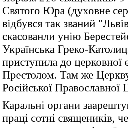
Святого Юра (духовне серц
відбувся так званий "Льв
скасованли унію Берестей
Українська Греко-Католиц
приступила до церковної 
Престолом. Там же Церкв
Російської Православної 
Каральні органи заарештув
праці сотні священиків, ч