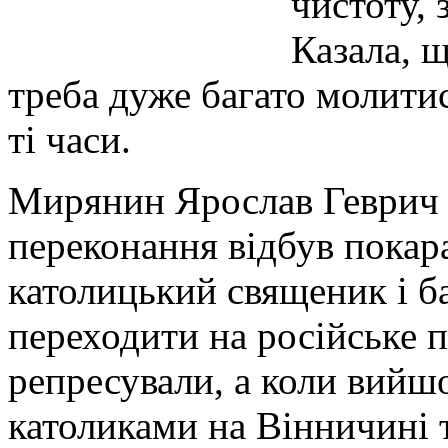
чистоту,
Казала, щ
треба дуже багато молитис
ті часи.
Мирянин Ярослав Геврич ч
переконання відбув покара
католицький священик і ба
переходити на російське 
репресували, а коли вийшо
католиками на Вінничині 