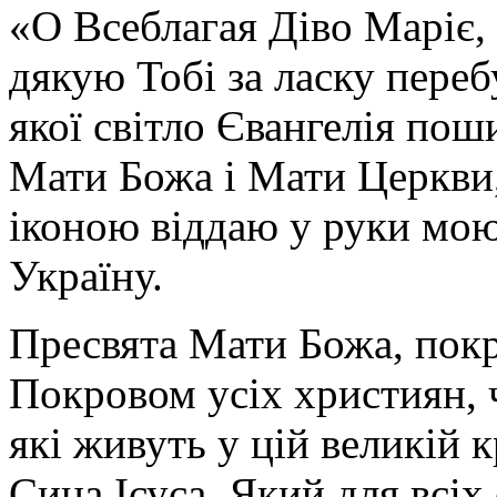
«О Всеблагая Діво Маріє,
дякую Тобі за ласку перебу
якої світло Євангелія поши
Мати Божа і Мати Церкви
іконою віддаю у руки мою
Україну.
Пресвята Мати Божа, пок
Покровом усіх християн, ч
які живуть у цій великій к
Сина Ісуса, Який для всі