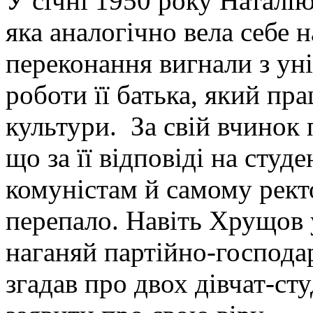
У січні 1950 року Наталію
яка аналогічно вела себе н
переконання вигнали з уні
роботи її батька, який пр
культури. За свій вчинок 
що за її відповіді на студ
комуністам й самому рект
перепало. Навіть Хрущов у
наганяй партійно-господа
згадав про двох дівчат-ст