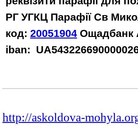
реквізити парафії для п
РГ УГКЦ Парафії Св Мико
код:
20051904
Ощадбанк 
iban: UA54322669000002
http://askoldova-mohyla.or