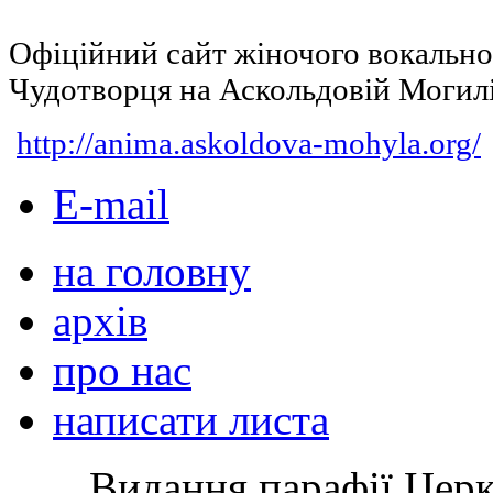
Офіційний сайт жіночого вокальн
Чудотворця на Аскольдовій Могил
http://anima.askoldova-mohyla.org/
E-mail
на головну
архів
про нас
написати листа
Видання парафії Цер