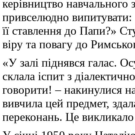
керівництво навчального з
привселюдно випитувати: 
її ставлення до Папи?» Ст
віру та повагу до Римсько
«У залі піднявся галас. Ос
склала іспит з діалектично
говорити! – накинулися на
вивчила цей предмет, здал
переконань. Це викликало