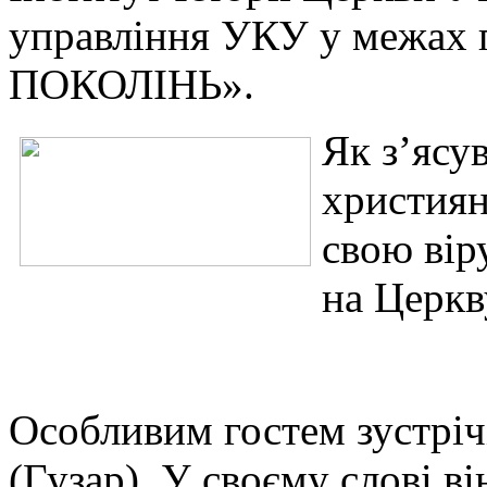
управління УКУ у межах
ПОКОЛІНЬ».
Як з’ясу
християн
свою вір
на Церкву
Особливим гостем зустрі
(Гузар). У своєму слові в